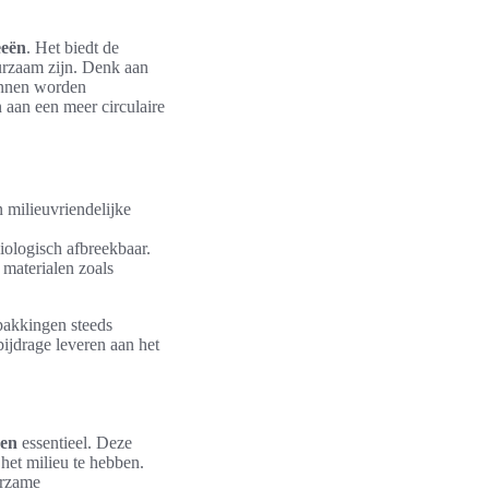
eeën
. Het biedt de
urzaam zijn. Denk aan
kunnen worden
aan een meer circulaire
 milieuvriendelijke
ologisch afbreekbaar.
materialen zoals
pakkingen steeds
ijdrage leveren aan het
gen
essentieel. Deze
het milieu te hebben.
urzame