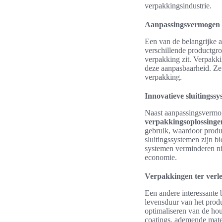
verpakkingsindustrie.
Aanpassingsvermogen a
Een van de belangrijke 
verschillende productgro
verpakking zit. Verpakk
deze aanpasbaarheid. Ze 
verpakking.
Innovatieve sluitingss
Naast aanpassingsvermog
verpakkingsoplossinge
gebruik, waardoor produ
sluitingssystemen zijn b
systemen verminderen nie
economie.
Verpakkingen ter verl
Een andere interessante
levensduur van het produ
optimaliseren van de hou
coatings, ademende mate