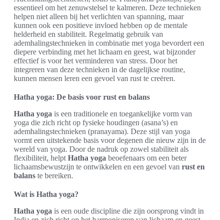
essentieel om het zenuwstelsel te kalmeren. Deze technieken
helpen niet alleen bij het verlichten van spanning, maar
kunnen ook een positieve invloed hebben op de mentale
helderheid en stabiliteit. Regelmatig gebruik van
ademhalingstechnieken in combinatie met yoga bevordert een
diepere verbinding met het lichaam en geest, wat bijzonder
effectief is voor het verminderen van stress. Door het
integreren van deze technieken in de dagelijkse routine,
kunnen mensen leren een gevoel van rust te creëren.
Hatha yoga: De basis voor rust en balans
Hatha yoga
is een traditionele en toegankelijke vorm van
yoga die zich richt op fysieke houdingen (asana’s) en
ademhalingstechnieken (pranayama). Deze stijl van yoga
vormt een uitstekende basis voor degenen die nieuw zijn in de
wereld van yoga. Door de nadruk op zowel stabiliteit als
flexibiliteit, helpt
Hatha yoga
beoefenaars om een beter
lichaamsbewustzijn te ontwikkelen en een gevoel van
rust en
balans
te bereiken.
Wat is Hatha yoga?
Hatha yoga
is een oude discipline die zijn oorsprong vindt in
India en zich richt op het harmoniseren van lichaam en geest.