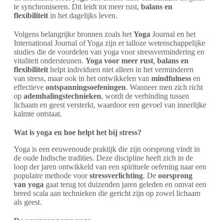
te synchroniseren. Dit leidt tot meer rust,
balans en
flexibiliteit
in het dagelijks leven.
Volgens belangrijke bronnen zoals het
Yoga
Journal en het
International Journal of Yoga zijn er talloze wetenschappelijke
studies die de voordelen van yoga voor stressvermindering en
vitaliteit ondersteunen.
Yoga voor meer rust
,
balans en
flexibiliteit
helpt individuen niet alleen in het verminderen
van stress, maar ook in het ontwikkelen van
mindfulness
en
effectieve
ontspanningsoefeningen
. Wanneer men zich richt
op
ademhalingstechnieken
, wordt de verbinding tussen
lichaam en geest versterkt, waardoor een gevoel van innerlijke
kalmte ontstaat.
Wat is yoga en hoe helpt het bij stress?
Yoga is een eeuwenoude praktijk die zijn oorsprong vindt in
de oude Indische tradities. Deze discipline heeft zich in de
loop der jaren ontwikkeld van een spirituele oefening naar een
populaire methode voor
stressverlichting
. De
oorsprong
van yoga
gaat terug tot duizenden jaren geleden en omvat een
breed scala aan technieken die gericht zijn op zowel lichaam
als geest.