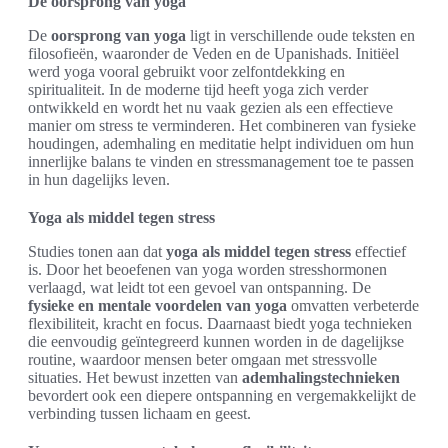
De oorsprong van yoga
De
oorsprong van yoga
ligt in verschillende oude teksten en
filosofieën, waaronder de Veden en de Upanishads. Initiëel
werd yoga vooral gebruikt voor zelfontdekking en
spiritualiteit. In de moderne tijd heeft yoga zich verder
ontwikkeld en wordt het nu vaak gezien als een effectieve
manier om stress te verminderen. Het combineren van fysieke
houdingen, ademhaling en meditatie helpt individuen om hun
innerlijke balans te vinden en stressmanagement toe te passen
in hun dagelijks leven.
Yoga als middel tegen stress
Studies tonen aan dat
yoga als middel tegen stress
effectief
is. Door het beoefenen van yoga worden stresshormonen
verlaagd, wat leidt tot een gevoel van ontspanning. De
fysieke en mentale voordelen van yoga
omvatten verbeterde
flexibiliteit, kracht en focus. Daarnaast biedt yoga technieken
die eenvoudig geïntegreerd kunnen worden in de dagelijkse
routine, waardoor mensen beter omgaan met stressvolle
situaties. Het bewust inzetten van
ademhalingstechnieken
bevordert ook een diepere ontspanning en vergemakkelijkt de
verbinding tussen lichaam en geest.