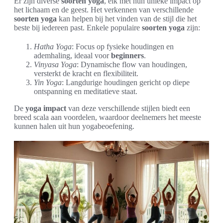
Er zijn diverse
soorten yoga
, elk met hun unieke impact op
het lichaam en de geest. Het verkennen van verschillende
soorten yoga
kan helpen bij het vinden van de stijl die het
beste bij iedereen past. Enkele populaire
soorten yoga
zijn:
Hatha Yoga
: Focus op fysieke houdingen en
ademhaling, ideaal voor
beginners
.
Vinyasa Yoga
: Dynamische flow van houdingen,
versterkt de kracht en flexibiliteit.
Yin Yoga
: Langdurige houdingen gericht op diepe
ontspanning en meditatieve staat.
De
yoga impact
van deze verschillende stijlen biedt een
breed scala aan voordelen, waardoor deelnemers het meeste
kunnen halen uit hun yogabeoefening.