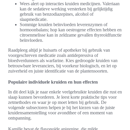
Wees alert op interacties kruiden medicijnen. Valeriaan
kan de sedatieve werking versterken bij gelijktijdig
gebruik van benzodiazepines, alcohol of
slaapmedicatie.
Sommige kruiden beïnvloeden leverenzymen of
hormoonbalans; hop kan oestrogene effecten hebben en
citroenmelisse kan in zeldzame gevallen thyreoïdfunctie
beïnvloeden.
Raadpleeg altijd je huisarts of apotheker bij gebruik van
voorgeschreven medicatie zoals antidepressiva of
bloedverdunners als warfarine. Kies gedroogde kruiden van
betrouwbare leveranciers, bij voorkeur biologisch, en let op
zuiverheid en juiste identificatie van de plantensoorten.
Populaire individuele kruiden en hun effecten
In dit deel kijk je naar enkele veelgebruikte kruiden die rust en
slaap kunnen bevorderen. Je leest korte praktische tips voor
zetmethodes en waar je op moet letten bij gebruik. De
volgende subsectoren helpen je bij het kiezen van de juiste
kruidensamenstelling voor avondthee of een moment van
ontspanning.
Kamille bevat de flavonoïde apigenine, die milde