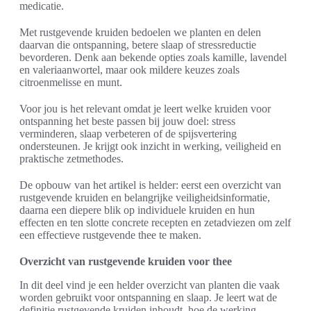
medicatie.
Met rustgevende kruiden bedoelen we planten en delen
daarvan die ontspanning, betere slaap of stressreductie
bevorderen. Denk aan bekende opties zoals kamille, lavendel
en valeriaanwortel, maar ook mildere keuzes zoals
citroenmelisse en munt.
Voor jou is het relevant omdat je leert welke kruiden voor
ontspanning het beste passen bij jouw doel: stress
verminderen, slaap verbeteren of de spijsvertering
ondersteunen. Je krijgt ook inzicht in werking, veiligheid en
praktische zetmethodes.
De opbouw van het artikel is helder: eerst een overzicht van
rustgevende kruiden en belangrijke veiligheidsinformatie,
daarna een diepere blik op individuele kruiden en hun
effecten en ten slotte concrete recepten en zetadviezen om zelf
een effectieve rustgevende thee te maken.
Overzicht van rustgevende kruiden voor thee
In dit deel vind je een helder overzicht van planten die vaak
worden gebruikt voor ontspanning en slaap. Je leert wat de
definitie rustgevende kruiden inhoudt, hoe de werking