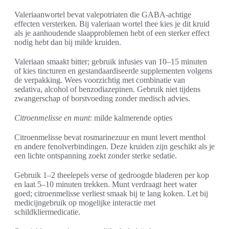
Valeriaanwortel bevat valepotriaten die GABA-achtige
effecten versterken. Bij valeriaan wortel thee kies je dit kruid
als je aanhoudende slaapproblemen hebt of een sterker effect
nodig hebt dan bij milde kruiden.
Valeriaan smaakt bitter; gebruik infusies van 10–15 minuten
of kies tincturen en gestandaardiseerde supplementen volgens
de verpakking. Wees voorzichtig met combinatie van
sedativa, alcohol of benzodiazepinen. Gebruik niet tijdens
zwangerschap of borstvoeding zonder medisch advies.
Citroenmelisse en munt
: milde kalmerende opties
Citroenmelisse bevat rosmarinezuur en munt levert menthol
en andere fenolverbindingen. Deze kruiden zijn geschikt als je
een lichte ontspanning zoekt zonder sterke sedatie.
Gebruik 1–2 theelepels verse of gedroogde bladeren per kop
en laat 5–10 minuten trekken. Munt verdraagt heet water
goed; citroenmelisse verliest smaak bij te lang koken. Let bij
medicijngebruik op mogelijke interactie met
schildkliermedicatie.