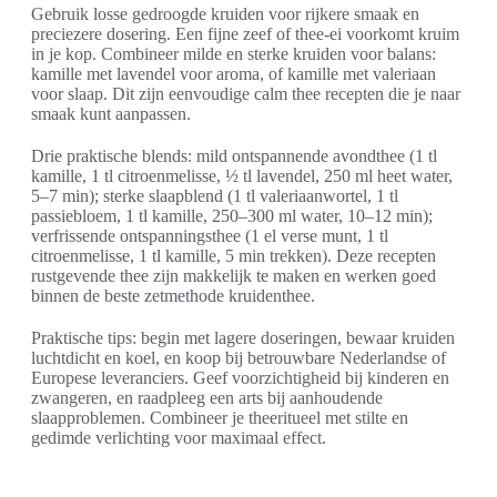
Gebruik losse gedroogde kruiden voor rijkere smaak en
preciezere dosering. Een fijne zeef of thee-ei voorkomt kruim
in je kop. Combineer milde en sterke kruiden voor balans:
kamille met lavendel voor aroma, of kamille met valeriaan
voor slaap. Dit zijn eenvoudige calm thee recepten die je naar
smaak kunt aanpassen.
Drie praktische blends: mild ontspannende avondthee (1 tl
kamille, 1 tl citroenmelisse, ½ tl lavendel, 250 ml heet water,
5–7 min); sterke slaapblend (1 tl valeriaanwortel, 1 tl
passiebloem, 1 tl kamille, 250–300 ml water, 10–12 min);
verfrissende ontspanningsthee (1 el verse munt, 1 tl
citroenmelisse, 1 tl kamille, 5 min trekken). Deze recepten
rustgevende thee zijn makkelijk te maken en werken goed
binnen de beste zetmethode kruidenthee.
Praktische tips: begin met lagere doseringen, bewaar kruiden
luchtdicht en koel, en koop bij betrouwbare Nederlandse of
Europese leveranciers. Geef voorzichtigheid bij kinderen en
zwangeren, en raadpleeg een arts bij aanhoudende
slaapproblemen. Combineer je theeritueel met stilte en
gedimde verlichting voor maximaal effect.