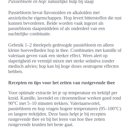
Passiebloem en hop
: natuurlijke hulp bij slaap
Passiebloem bevat flavonoïden en alkaloïden met
anxiolytische eigenschappen. Hop levert bitterstoffen die rust
kunnen bevorderen. Beide worden vaak ingezet als
passiebloem slaapmiddelen of als onderdeel van een
nachtelijke combinatie.
Gebruik 1–2 theelepels gedroogde passiebloem en alleen
kleine hoeveelheden hop in thee. Combinaties met kamille of
valeriaan geven vaak een sterker effect. Wees alert op
slaperigheid en vermijd mixen met sterke sedativa zonder
medisch advies; hop kan bij hoge doses oestrogene effecten
hebben.
Recepten en tips voor het zetten van rustgevende thee
Voor optimale extractie let je op temperatuur en trektijd per
kruid. Kamille, lavendel en citroenmelisse werken goed rond
90°C met 5–10 minuten trekken. Valeriaanwortel,
passiebloem en hop vragen hogere temperaturen (95–100°C)
en langere trektijden. Deze basis helpt je bij recepten
rustgevende thee en bij het leren van hoe thee zetten
rustgevende kruiden het beste gaat.