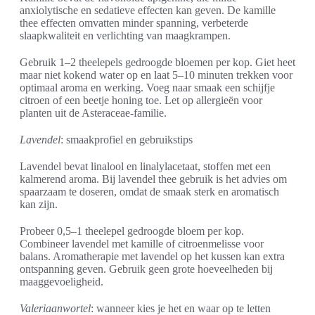
anxiolytische en sedatieve effecten kan geven. De kamille
thee effecten omvatten minder spanning, verbeterde
slaapkwaliteit en verlichting van maagkrampen.
Gebruik 1–2 theelepels gedroogde bloemen per kop. Giet heet
maar niet kokend water op en laat 5–10 minuten trekken voor
optimaal aroma en werking. Voeg naar smaak een schijfje
citroen of een beetje honing toe. Let op allergieën voor
planten uit de Asteraceae-familie.
Lavendel
: smaakprofiel en gebruikstips
Lavendel bevat linalool en linalylacetaat, stoffen met een
kalmerend aroma. Bij lavendel thee gebruik is het advies om
spaarzaam te doseren, omdat de smaak sterk en aromatisch
kan zijn.
Probeer 0,5–1 theelepel gedroogde bloem per kop.
Combineer lavendel met kamille of citroenmelisse voor
balans. Aromatherapie met lavendel op het kussen kan extra
ontspanning geven. Gebruik geen grote hoeveelheden bij
maaggevoeligheid.
Valeriaanwortel
: wanneer kies je het en waar op te letten