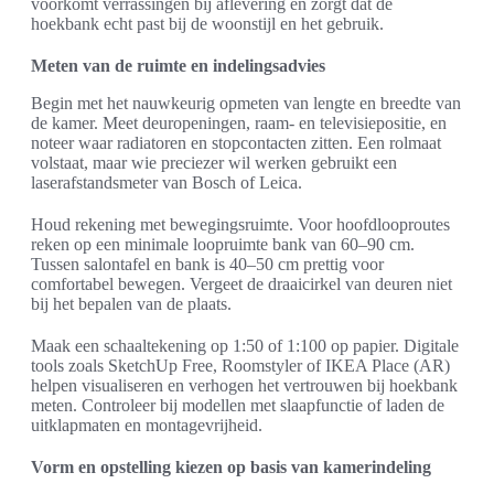
voorkomt verrassingen bij aflevering en zorgt dat de
hoekbank echt past bij de woonstijl en het gebruik.
Meten van de ruimte en indelingsadvies
Begin met het nauwkeurig opmeten van lengte en breedte van
de kamer. Meet deuropeningen, raam- en televisiepositie, en
noteer waar radiatoren en stopcontacten zitten. Een rolmaat
volstaat, maar wie preciezer wil werken gebruikt een
laserafstandsmeter van Bosch of Leica.
Houd rekening met bewegingsruimte. Voor hoofdlooproutes
reken op een minimale loopruimte bank van 60–90 cm.
Tussen salontafel en bank is 40–50 cm prettig voor
comfortabel bewegen. Vergeet de draaicirkel van deuren niet
bij het bepalen van de plaats.
Maak een schaaltekening op 1:50 of 1:100 op papier. Digitale
tools zoals SketchUp Free, Roomstyler of IKEA Place (AR)
helpen visualiseren en verhogen het vertrouwen bij hoekbank
meten. Controleer bij modellen met slaapfunctie of laden de
uitklapmaten en montagevrijheid.
Vorm en opstelling kiezen op basis van kamerindeling