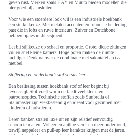
geven rust. Merken zoals HAY en Muuto bieden modellen die
hier goed bij aansluiten.
Voor wie een stoerdere look wil is een industriële hoekbank
een sterke keuze. Met metalen accenten en robuuste bekleding
past die in lofts en ruwe interieurs. Zuiver en Dutchbone
hebben opties in dit segment.
Let bij stijlkeuze op schaal en proportie. Grote, diepe zittingen
vullen snel kleine kamers. Hoge poten maken de ruimte
luchtiger. Denk na over de combinatie met salontafel en tv-
meubel.
Stoffering en onderhoud: stof versus leer
Een beslissing tussen hoekbank stof of leer begint bij
levensstijl. Stof voelt warm en biedt veel kleur- en
patroonsopties. Technische stoffen zoals Sunbrella of
Stainmaster zijn vlekbestendig en ideaal voor gezinnen met
kinderen of huisdieren.
Leren banken stralen luxe uit en zijn relatief eenvoudig
schoon te maken. Volleer en aniline vereisen meer onderhoud,
terwijl nappaleer en pull-up leer karakter krijgen met de jaren.