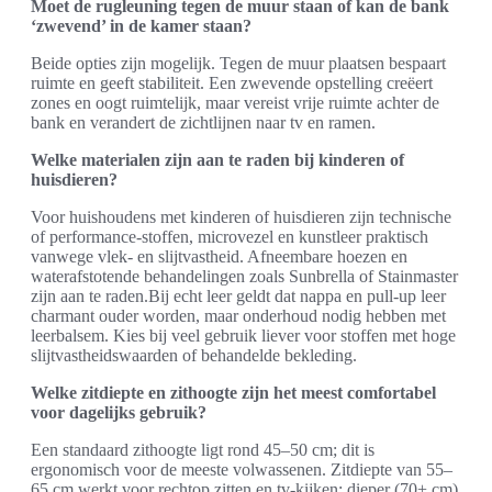
Moet de rugleuning tegen de muur staan of kan de bank
‘zwevend’ in de kamer staan?
Beide opties zijn mogelijk. Tegen de muur plaatsen bespaart
ruimte en geeft stabiliteit. Een zwevende opstelling creëert
zones en oogt ruimtelijk, maar vereist vrije ruimte achter de
bank en verandert de zichtlijnen naar tv en ramen.
Welke materialen zijn aan te raden bij kinderen of
huisdieren?
Voor huishoudens met kinderen of huisdieren zijn technische
of performance-stoffen, microvezel en kunstleer praktisch
vanwege vlek- en slijtvastheid. Afneembare hoezen en
waterafstotende behandelingen zoals Sunbrella of Stainmaster
zijn aan te raden.Bij echt leer geldt dat nappa en pull-up leer
charmant ouder worden, maar onderhoud nodig hebben met
leerbalsem. Kies bij veel gebruik liever voor stoffen met hoge
slijtvastheidswaarden of behandelde bekleding.
Welke zitdiepte en zithoogte zijn het meest comfortabel
voor dagelijks gebruik?
Een standaard zithoogte ligt rond 45–50 cm; dit is
ergonomisch voor de meeste volwassenen. Zitdiepte van 55–
65 cm werkt voor rechtop zitten en tv-kijken; dieper (70+ cm)