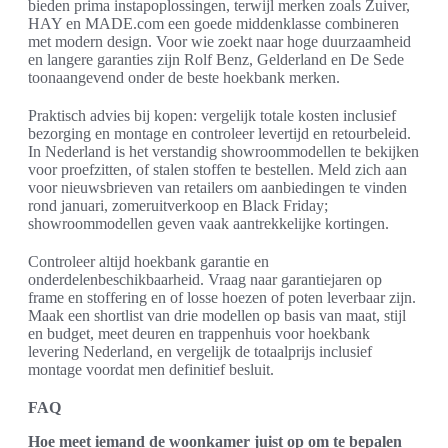
bieden prima instapoplossingen, terwijl merken zoals Zuiver,
HAY en MADE.com een goede middenklasse combineren
met modern design. Voor wie zoekt naar hoge duurzaamheid
en langere garanties zijn Rolf Benz, Gelderland en De Sede
toonaangevend onder de beste hoekbank merken.
Praktisch advies bij kopen: vergelijk totale kosten inclusief
bezorging en montage en controleer levertijd en retourbeleid.
In Nederland is het verstandig showroommodellen te bekijken
voor proefzitten, of stalen stoffen te bestellen. Meld zich aan
voor nieuwsbrieven van retailers om aanbiedingen te vinden
rond januari, zomeruitverkoop en Black Friday;
showroommodellen geven vaak aantrekkelijke kortingen.
Controleer altijd hoekbank garantie en
onderdelenbeschikbaarheid. Vraag naar garantiejaren op
frame en stoffering en of losse hoezen of poten leverbaar zijn.
Maak een shortlist van drie modellen op basis van maat, stijl
en budget, meet deuren en trappenhuis voor hoekbank
levering Nederland, en vergelijk de totaalprijs inclusief
montage voordat men definitief besluit.
FAQ
Hoe meet iemand de woonkamer juist op om te bepalen