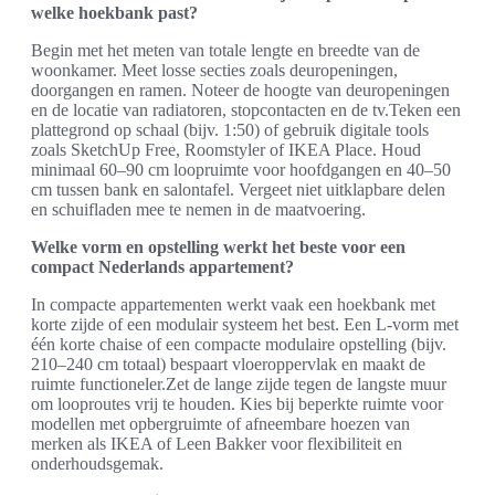
welke hoekbank past?
Begin met het meten van totale lengte en breedte van de
woonkamer. Meet losse secties zoals deuropeningen,
doorgangen en ramen. Noteer de hoogte van deuropeningen
en de locatie van radiatoren, stopcontacten en de tv.Teken een
plattegrond op schaal (bijv. 1:50) of gebruik digitale tools
zoals SketchUp Free, Roomstyler of IKEA Place. Houd
minimaal 60–90 cm loopruimte voor hoofdgangen en 40–50
cm tussen bank en salontafel. Vergeet niet uitklapbare delen
en schuifladen mee te nemen in de maatvoering.
Welke vorm en opstelling werkt het beste voor een
compact Nederlands appartement?
In compacte appartementen werkt vaak een hoekbank met
korte zijde of een modulair systeem het best. Een L-vorm met
één korte chaise of een compacte modulaire opstelling (bijv.
210–240 cm totaal) bespaart vloeroppervlak en maakt de
ruimte functioneler.Zet de lange zijde tegen de langste muur
om looproutes vrij te houden. Kies bij beperkte ruimte voor
modellen met opbergruimte of afneembare hoezen van
merken als IKEA of Leen Bakker voor flexibiliteit en
onderhoudsgemak.