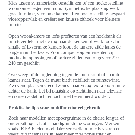
Kies tussen symmetrische opstellingen of een hoekopstelling
woonkamer tegen een muur. Symmetrische plaatsing werkt
goed in ruime, vierkante kamers. Een hoekopstelling bespaart
vloeroppervlak en creëert een knusse zithoek voor kleinere
ruimtes.
Open woonkamers en lofts profiteren van een hoekbank als
ruimteverdeler met de rug naar de keuken of werkhoek. In
smalle of L-vormige kamers loopt de langere zijde langs de
lange muur het beste. Voor compacte appartementen zijn
modulaire oplossingen of kortere zijden van ongeveer 210–
240 cm geschikt.
Overweeg of de rugleuning tegen de muur komt of naar de
kamer staat. Tegen de muur biedt stabiliteit en ruimtewinst.
Zwevend plaatsen creëert zones maar vraagt extra loopruimte
achter de bank. Let bij plaatsing op zichtlijnen naar televisie
en ramen zodat licht en zicht niet belemmerd worden.
Praktische tips voor multifunctioneel gebruik
Zoek naar modellen met opbergruimte in de chaise longue of
onder zittingen. Dat is handig in kleine woningen. Merken
zoals IKEA bieden modulaire series die ruimte besparen en
veelzijdig inzetbaar zijn; lees meer over populariteit en