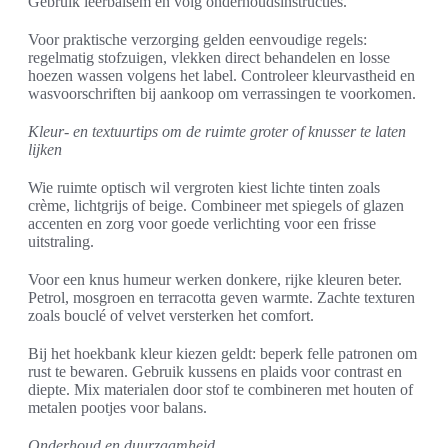
Gebruik leerbalsem en volg onderhoudsinstructies.
Voor praktische verzorging gelden eenvoudige regels:
regelmatig stofzuigen, vlekken direct behandelen en losse
hoezen wassen volgens het label. Controleer kleurvastheid en
wasvoorschriften bij aankoop om verrassingen te voorkomen.
Kleur- en textuurtips om de ruimte groter of knusser te laten
lijken
Wie ruimte optisch wil vergroten kiest lichte tinten zoals
crème, lichtgrijs of beige. Combineer met spiegels of glazen
accenten en zorg voor goede verlichting voor een frisse
uitstraling.
Voor een knus humeur werken donkere, rijke kleuren beter.
Petrol, mosgroen en terracotta geven warmte. Zachte texturen
zoals bouclé of velvet versterken het comfort.
Bij het hoekbank kleur kiezen geldt: beperk felle patronen om
rust te bewaren. Gebruik kussens en plaids voor contrast en
diepte. Mix materialen door stof te combineren met houten of
metalen pootjes voor balans.
Onderhoud en duurzaamheid