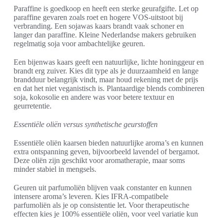
Paraffine is goedkoop en heeft een sterke geurafgifte. Let op
paraffine gevaren zoals roet en hogere VOS-uitstoot bij
verbranding. Een sojawas kaars brandt vaak schoner en
langer dan paraffine. Kleine Nederlandse makers gebruiken
regelmatig soja voor ambachtelijke geuren.
Een bijenwas kaars geeft een natuurlijke, lichte honinggeur en
brandt erg zuiver. Kies dit type als je duurzaamheid en lange
brandduur belangrijk vindt, maar houd rekening met de prijs
en dat het niet veganistisch is. Plantaardige blends combineren
soja, kokosolie en andere was voor betere textuur en
geurretentie.
Essentiële oliën versus synthetische geurstoffen
Essentiële oliën kaarsen bieden natuurlijke aroma’s en kunnen
extra ontspanning geven, bijvoorbeeld lavendel of bergamot.
Deze oliën zijn geschikt voor aromatherapie, maar soms
minder stabiel in mengsels.
Geuren uit parfumoliën blijven vaak constanter en kunnen
intensere aroma’s leveren. Kies IFRA-compatibele
parfumoliën als je op consistentie let. Voor therapeutische
effecten kies je 100% essentiële oliën, voor veel variatie kun