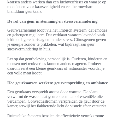
kaarsen anders werken dan een luchtverfrisser en waar je op
moet letten voor kaarsveiligheid en een betrouwbare
brandduur geurkaars.
De rol van geur in stemming en stressvermindering
Geurwaarneming loopt via het limbisch systeem, dat emoties
en geheugen reguleert. Dat verklaart waarom lavendel vaak
leidt tot lagere hartslag en minder stress. Citrusgeuren geven
je energie zonder te prikkelen, wat bijdraagt aan geur
stressvermindering in huis.
Let op dat geurbeleving persoonlijk is. Ouderen, kinderen en
mensen met reukverlies kunnen anders reageren. Probeer
daarom eerst een kleine geurkaars of testmonster voordat je
een volle maat koopt.
Hoe geurkaarsen werken: geurverspreiding en ambiance
Een geurkaars verspreidt aroma door warmte. De vlam
verwarmt de was en laat geurconcentraat of essentiële olie
verdampen. Convectiestromen verspreiden de geur door de
kamer, terwijl het flakkerende licht de visuele sfeer versterkt.
Ruimtelijke factoren bepalen de effectiviteit: vertrekgrootte,