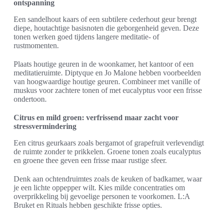
ontspanning
Een sandelhout kaars of een subtilere cederhout geur brengt
diepe, houtachtige basisnoten die geborgenheid geven. Deze
tonen werken goed tijdens langere meditatie- of
rustmomenten.
Plaats houtige geuren in de woonkamer, het kantoor of een
meditatieruimte. Diptyque en Jo Malone hebben voorbeelden
van hoogwaardige houtige geuren. Combineer met vanille of
muskus voor zachtere tonen of met eucalyptus voor een frisse
ondertoon.
Citrus en mild groen: verfrissend maar zacht voor
stressvermindering
Een citrus geurkaars zoals bergamot of grapefruit verlevendigt
de ruimte zonder te prikkelen. Groene tonen zoals eucalyptus
en groene thee geven een frisse maar rustige sfeer.
Denk aan ochtendruimtes zoals de keuken of badkamer, waar
je een lichte oppepper wilt. Kies milde concentraties om
overprikkeling bij gevoelige personen te voorkomen. L:A
Bruket en Rituals hebben geschikte frisse opties.