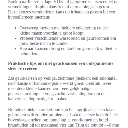
Zoek paraffinevrije, lage VOS- of geurarme kaarsen en let op
vermeldingen als phthalate-free of dermatologisch getest.
Deze keuzes verminderen kans op irritatie en passen bij een
hypoallergeen interieur.
Overweeg merken met heldere etikettering en test
kleine maten voordat je groot koopt.
Probeer verschillende wassoorten en geurbronnen om
jouw beste match te vinden.
Bewaar kaarsen droog en koel om geur en kwaliteit te
behouden.
Praktische tips om met geurkaarsen een ontspannende
sfeer te creëren
Zet geurkaarsen op veilige, zichtbare plekken: een salontafel,
nachtkastje of badkamerplank werkt goed. Gebruik liever
meerdere kleine kaarsen voor een gelijkmatige
geurverspreiding en voeg zachte verlichting toe om de
kamerinstelling rustiger te maken.
Brandtechniek en onderhoud zijn belangrijk als je een kaars
gebruiken wilt zonder problemen. Laat de eerste keer de hele
bovenlaag smelten om tunneling te voorkomen en houd
brandtijden bij tot maximaal vier uur. Trim de lont tot 4–6 mm