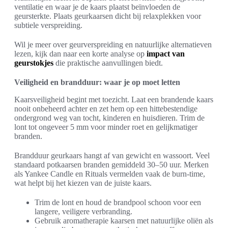
ventilatie en waar je de kaars plaatst beïnvloeden de
geursterkte. Plaats geurkaarsen dicht bij relaxplekken voor
subtiele verspreiding.
Wil je meer over geurverspreiding en natuurlijke alternatieven
lezen, kijk dan naar een korte analyse op
impact van
geurstokjes
die praktische aanvullingen biedt.
Veiligheid en brandduur: waar je op moet letten
Kaarsveiligheid begint met toezicht. Laat een brandende kaars
nooit onbeheerd achter en zet hem op een hittebestendige
ondergrond weg van tocht, kinderen en huisdieren. Trim de
lont tot ongeveer 5 mm voor minder roet en gelijkmatiger
branden.
Brandduur geurkaars hangt af van gewicht en wassoort. Veel
standaard potkaarsen branden gemiddeld 30–50 uur. Merken
als Yankee Candle en Rituals vermelden vaak de burn-time,
wat helpt bij het kiezen van de juiste kaars.
Trim de lont en houd de brandpool schoon voor een
langere, veiligere verbranding.
Gebruik aromatherapie kaarsen met natuurlijke oliën als