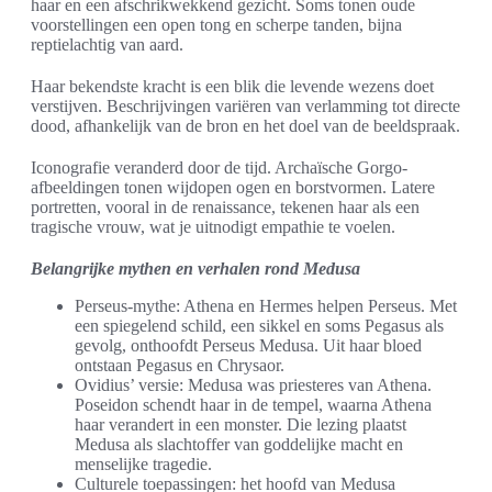
haar en een afschrikwekkend gezicht. Soms tonen oude
voorstellingen een open tong en scherpe tanden, bijna
reptielachtig van aard.
Haar bekendste kracht is een blik die levende wezens doet
verstijven. Beschrijvingen variëren van verlamming tot directe
dood, afhankelijk van de bron en het doel van de beeldspraak.
Iconografie veranderd door de tijd. Archaïsche Gorgo-
afbeeldingen tonen wijdopen ogen en borstvormen. Latere
portretten, vooral in de renaissance, tekenen haar als een
tragische vrouw, wat je uitnodigt empathie te voelen.
Belangrijke mythen en verhalen rond Medusa
Perseus-mythe: Athena en Hermes helpen Perseus. Met
een spiegelend schild, een sikkel en soms Pegasus als
gevolg, onthoofdt Perseus Medusa. Uit haar bloed
ontstaan Pegasus en Chrysaor.
Ovidius’ versie: Medusa was priesteres van Athena.
Poseidon schendt haar in de tempel, waarna Athena
haar verandert in een monster. Die lezing plaatst
Medusa als slachtoffer van goddelijke macht en
menselijke tragedie.
Culturele toepassingen: het hoofd van Medusa