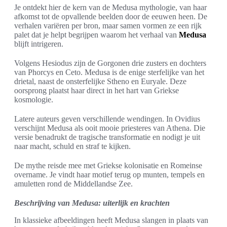
Je ontdekt hier de kern van de Medusa mythologie, van haar
afkomst tot de opvallende beelden door de eeuwen heen. De
verhalen variëren per bron, maar samen vormen ze een rijk
palet dat je helpt begrijpen waarom het verhaal van
Medusa
blijft intrigeren.
Volgens Hesiodus zijn de Gorgonen drie zusters en dochters
van Phorcys en Ceto. Medusa is de enige sterfelijke van het
drietal, naast de onsterfelijke Stheno en Euryale. Deze
oorsprong plaatst haar direct in het hart van Griekse
kosmologie.
Latere auteurs geven verschillende wendingen. In Ovidius
verschijnt Medusa als ooit mooie priesteres van Athena. Die
versie benadrukt de tragische transformatie en nodigt je uit
naar macht, schuld en straf te kijken.
De mythe reisde mee met Griekse kolonisatie en Romeinse
overname. Je vindt haar motief terug op munten, tempels en
amuletten rond de Middellandse Zee.
Beschrijving van Medusa: uiterlijk en krachten
In klassieke afbeeldingen heeft Medusa slangen in plaats van