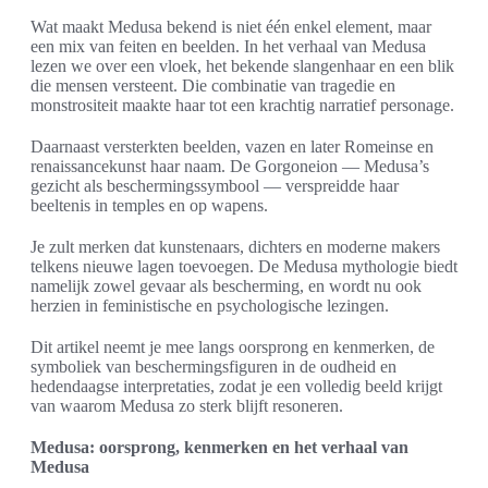
Wat maakt Medusa bekend is niet één enkel element, maar
een mix van feiten en beelden. In het verhaal van Medusa
lezen we over een vloek, het bekende slangenhaar en een blik
die mensen versteent. Die combinatie van tragedie en
monstrositeit maakte haar tot een krachtig narratief personage.
Daarnaast versterkten beelden, vazen en later Romeinse en
renaissancekunst haar naam. De Gorgoneion — Medusa’s
gezicht als beschermingssymbool — verspreidde haar
beeltenis in temples en op wapens.
Je zult merken dat kunstenaars, dichters en moderne makers
telkens nieuwe lagen toevoegen. De Medusa mythologie biedt
namelijk zowel gevaar als bescherming, en wordt nu ook
herzien in feministische en psychologische lezingen.
Dit artikel neemt je mee langs oorsprong en kenmerken, de
symboliek van beschermingsfiguren in de oudheid en
hedendaagse interpretaties, zodat je een volledig beeld krijgt
van waarom Medusa zo sterk blijft resoneren.
Medusa: oorsprong, kenmerken en het verhaal van
Medusa