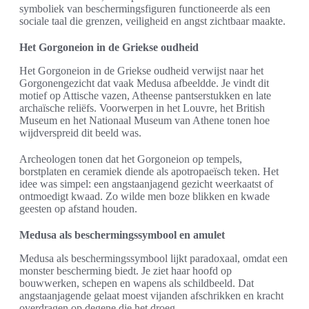
symboliek van beschermingsfiguren functioneerde als een
sociale taal die grenzen, veiligheid en angst zichtbaar maakte.
Het Gorgoneion in de Griekse oudheid
Het Gorgoneion in de Griekse oudheid verwijst naar het
Gorgonengezicht dat vaak Medusa afbeeldde. Je vindt dit
motief op Attische vazen, Atheense pantserstukken en late
archaïsche reliëfs. Voorwerpen in het Louvre, het British
Museum en het Nationaal Museum van Athene tonen hoe
wijdverspreid dit beeld was.
Archeologen tonen dat het Gorgoneion op tempels,
borstplaten en ceramiek diende als apotropaeïsch teken. Het
idee was simpel: een angstaanjagend gezicht weerkaatst of
ontmoedigt kwaad. Zo wilde men boze blikken en kwade
geesten op afstand houden.
Medusa als beschermingssymbool en amulet
Medusa als beschermingssymbool lijkt paradoxaal, omdat een
monster bescherming biedt. Je ziet haar hoofd op
bouwwerken, schepen en wapens als schildbeeld. Dat
angstaanjagende gelaat moest vijanden afschrikken en kracht
overdragen op degene die het droeg.