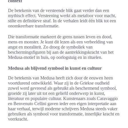
context
De betekenis van de versteende blik gaat verder dan een
mythisch effect. Versteening werkt als metafoor voor macht,
stilte en definitieve straf. In de verhalen leidt één blik tot een
onomkeerbare transformatie.
Die transformatie markeert de grens tussen leven en dood,
mens en monster. Je kunt dit lezen als een verbeelding van
angst en moraliteit. Zo droeg de symboliek van
beschermingsfiguren bij aan de aantrekkingskracht van het
Medusa-motief in huis, op oorlogstuig en in rituelen.
Medusa als blijvend symbool in kunst en cultuur
De betekenis van Medusa heeft zich door de eeuwen heen
voortdurend ontwikkeld. Waar zij in de Griekse oudheid
zowel werd gevreesd als gebruikt als beschermend symbool,
groeide zij later uit tot een geliefd onderwerp in kunst,
literatuur en populaire cultuur. Kunstenaars zoals Caravaggio
en Benvenuto Cellini gaven ieder een eigen interpretatie aan
haar verhaal, terwijl moderne schrijvers Medusa steeds vaker
gebruiken als symbool voor transformatie, innerlijke kracht en
veerkracht.