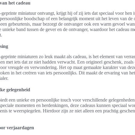
 van het cadeau
rinte miniatuur ontvangt, krijgt hij of zij iets dat speciaal voor hen i
ersoonlijke boodschap of een belangrijk moment uit het leven van de 
n een gebeurtenis, maar bezorgt de ontvanger ook een warm gevoel wanne
de unieke band tussen de gever en de ontvanger, waardoor het cadeau m
t.
sing
geprinte miniaturen zo leuk maakt als cadeau, is het element van verra
en met iets dat ze niet hadden verwacht. Een origineel geschenk, zoals
voor vreugde en verwondering. Het op maat gemaakte karakter van deze
stoken in het creëren van iets persoonlijks. Dit maakt de ervaring van 
aler.
lke gelegenheid
iedt een unieke en persoonlijke touch voor verschillende gelegenheden
f speciale momenten en herdenkingen, deze cadeaus kunnen speciaal w
enis te weerspiegelen. Hierdoor zijn ze niet alleen een prachtig gesche
oor verjaardagen