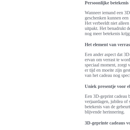
Persoonlijke betekenis
Wanneer iemand een 3D-gep
geschenken kunnen een p
Het verbeeldt niet allee
uitpakt. Het benadrukt 
nog meer betekenis krijg
Het element van verras
Een ander aspect dat 3D-
ervan om verrast te word
speciaal moment, zorgt 
er tijd en moeite zijn ge
van het cadeau nog speci
Uniek presentje voor e
Een 3D-geprint cadeau b
verjaardagen, jubilea o
betekenis van de gebeurt
blijvende herinnering.
3D-geprinte cadeaus v