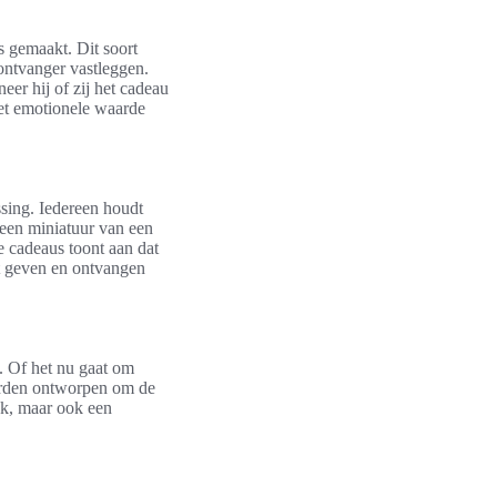
s gemaakt. Dit soort
ontvanger vastleggen.
er hij of zij het cadeau
et emotionele waarde
ssing. Iedereen houdt
 een miniatuur van een
 cadeaus toont aan dat
het geven en ontvangen
. Of het nu gaat om
orden ontworpen om de
nk, maar ook een