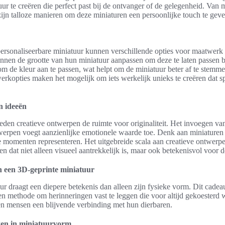
uur te creëren die perfect past bij de ontvanger of de gelegenheid. Van 
zijn talloze manieren om deze miniaturen een persoonlijke touch te geve
 personaliseerbare miniatuur kunnen verschillende opties voor maatwe
unnen de grootte van hun miniatuur aanpassen om deze te laten passen 
 om de kleur aan te passen, wat helpt om de miniatuur beter af te stemm
kopties maken het mogelijk om iets werkelijk unieks te creëren dat sp
n ideeën
den creatieve ontwerpen de ruimte voor originaliteit. Het invoegen va
erpen voegt aanzienlijke emotionele waarde toe. Denk aan miniaturen 
ke momenten representeren. Het uitgebreide scala aan creatieve ontwer
ren dat niet alleen visueel aantrekkelijk is, maar ook betekenisvol voor 
 een 3D-geprinte miniatuur
r draagt een diepere betekenis dan alleen zijn fysieke vorm. Dit cade
en methode om herinneringen vast te leggen die voor altijd gekoesterd
en mensen een blijvende verbinding met hun dierbaren.
gen in miniatuurvorm