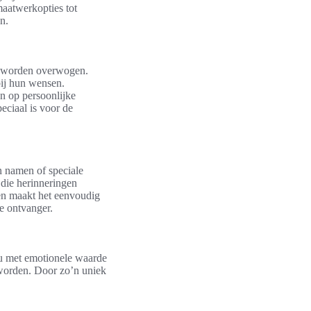
maatwerkopties tot
n.
rk worden overwogen.
bij hun wensen.
en op persoonlijke
eciaal is voor de
n namen of speciale
die herinneringen
pen maakt het eenvoudig
de ontvanger.
au met emotionele waarde
 worden. Door zo’n uniek