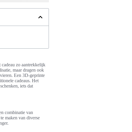
 cadeau zo aantrekkelijk
lisatie, maar dragen ook
 vieren. Een 3D-geprinte
itionele cadeaus. Het
schenken, iets dat
een combinatie van
k te maken van diverse
nger.