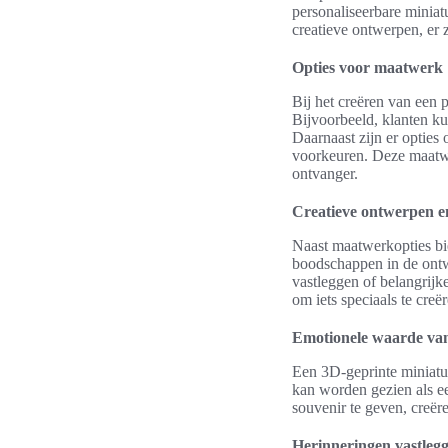
personaliseerbare miniat
creatieve ontwerpen, er 
Opties voor maatwerk
Bij het creëren van een
Bijvoorbeeld, klanten k
Daarnaast zijn er opties
voorkeuren. Deze maatwer
ontvanger.
Creatieve ontwerpen e
Naast maatwerkopties bie
boodschappen in de ontw
vastleggen of belangrij
om iets speciaals te creë
Emotionele waarde van
Een 3D-geprinte miniatuu
kan worden gezien als e
souvenir te geven, creër
Herinneringen vastleg