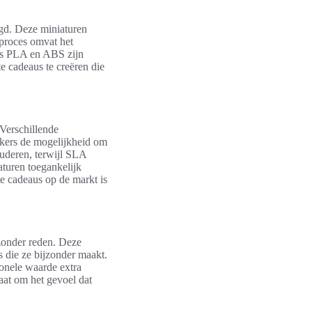
igd. Deze miniaturen
 proces omvat het
als PLA en ABS zijn
 cadeaus te creëren die
 Verschillende
ikers de mogelijkheid om
uderen, terwijl SLA
aturen toegankelijk
e cadeaus op de markt is
 zonder reden. Deze
s die ze bijzonder maakt.
onele waarde extra
aat om het gevoel dat