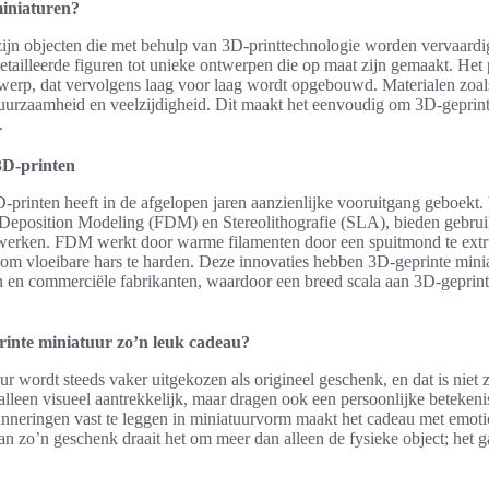
miniaturen?
zijn objecten die met behulp van 3D-printtechnologie worden vervaard
tailleerde figuren tot unieke ontwerpen die op maat zijn gemaakt. Het
ntwerp, dat vervolgens laag voor laag wordt opgebouwd. Materialen zo
urzaamheid en veelzijdigheid. Dit maakt het eenvoudig om 3D-geprinte
.
3D-printen
-printen heeft in de afgelopen jaren aanzienlijke vooruitgang geboekt.
 Deposition Modeling (FDM) en Stereolithografie (SLA), bieden gebru
te werken. FDM werkt door warme filamenten door een spuitmond te extr
om vloeibare hars te harden. Deze innovaties hebben 3D-geprinte mini
 en commerciële fabrikanten, waardoor een breed scala aan 3D-geprint
inte miniatuur zo’n leuk cadeau?
r wordt steeds vaker uitgekozen als origineel geschenk, en dat is niet
 alleen visueel aantrekkelijk, maar dragen ook een persoonlijke betekeni
nneringen vast te leggen in miniatuurvorm maakt het cadeau met emoti
van zo’n geschenk draait het om meer dan alleen de fysieke object; het g