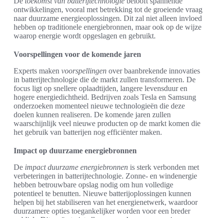
De
toekomst van batterijtechnologie
belooft spannende
ontwikkelingen, vooral met betrekking tot de groeiende vraag
naar duurzame energieoplossingen. Dit zal niet alleen invloed
hebben op traditionele energiebronnen, maar ook op de wijze
waarop energie wordt opgeslagen en gebruikt.
Voorspellingen voor de komende jaren
Experts maken
voorspellingen
over baanbrekende innovaties
in batterijtechnologie die de markt zullen transformeren. De
focus ligt op snellere oplaadtijden, langere levensduur en
hogere energiedichtheid. Bedrijven zoals Tesla en Samsung
onderzoeken momenteel nieuwe technologieën die deze
doelen kunnen realiseren. De komende jaren zullen
waarschijnlijk veel nieuwe producten op de markt komen die
het gebruik van batterijen nog efficiënter maken.
Impact op duurzame energiebronnen
De
impact duurzame energiebronnen
is sterk verbonden met
verbeteringen in batterijtechnologie. Zonne- en windenergie
hebben betrouwbare opslag nodig om hun volledige
potentieel te benutten. Nieuwe batterijoplossingen kunnen
helpen bij het stabiliseren van het energienetwerk, waardoor
duurzamere opties toegankelijker worden voor een breder