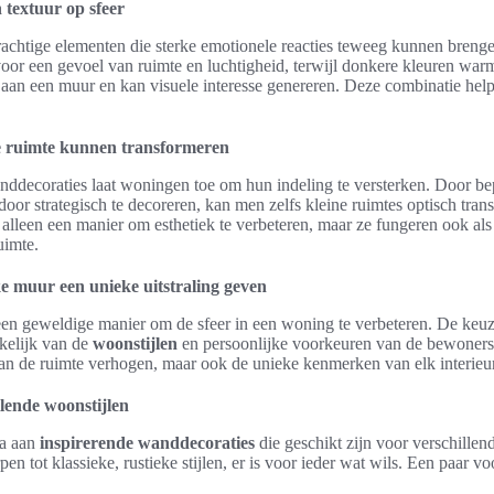
 textuur op sfeer
rachtige elementen die sterke emotionele reacties teweeg kunnen breng
or een gevoel van ruimte en luchtigheid, terwijl donkere kleuren warmt
 aan een muur en kan visuele interesse genereren. Deze combinatie helpt
 ruimte kunnen transformeren
nddecoraties laat woningen toe om hun indeling te versterken. Door b
door strategisch te decoreren, kan men zelfs kleine ruimtes optisch tran
 alleen een manier om esthetiek te verbeteren, maar ze fungeren ook al
uimte.
e muur een unieke uitstraling geven
en geweldige manier om de sfeer in een woning te verbeteren. De keu
nkelijk van de
woonstijlen
en persoonlijke voorkeuren van de bewoners.
 van de ruimte verhogen, maar ook de unieke kenmerken van elk interieu
llende woonstijlen
la aan
inspirerende wanddecoraties
die geschikt zijn voor verschille
n tot klassieke, rustieke stijlen, er is voor ieder wat wils. Een paar vo