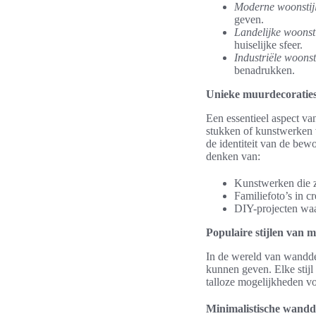
Moderne woonstij
geven.
Landelijke woonsti
huiselijke sfeer.
Industriële woonsti
benadrukken.
Unieke muurdecoraties 
Een essentieel aspect va
stukken of kunstwerken v
de identiteit van de bew
denken van:
Kunstwerken die zi
Familiefoto’s in cr
DIY-projecten waar
Populaire stijlen van
In de wereld van wanddec
kunnen geven. Elke stijl
talloze mogelijkheden vo
Minimalistische wandd