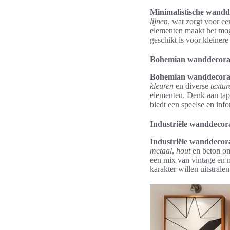
Minimalistische wandd
lijnen
, wat zorgt voor ee
elementen maakt het moge
geschikt is voor kleiner
Bohemian wanddecora
Bohemian wanddecora
kleuren
en diverse
textur
elementen. Denk aan tap
biedt een speelse en info
Industriële wanddecora
Industriële wanddecora
metaal
,
hout
en beton om
een mix van vintage en m
karakter willen uitstralen