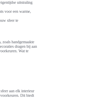
igentijdse uitstraling
ints voor een warme,
ouw sfeer te
s
, zoals handgemaakte
coraties dragen bij aan
voorkeuren. Wat te
sfeer aan elk interieur
 voorkeuren. Dit biedt