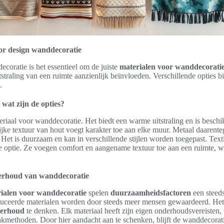
or design wanddecoratie
ecoratie is het essentieel om de juiste
materialen voor wanddecorati
tstraling van een ruimte aanzienlijk beïnvloeden. Verschillende opties b
.
 wat zijn de opties?
eriaal voor wanddecoratie. Het biedt een warme uitstraling en is beschi
jke textuur van hout voegt karakter toe aan elke muur. Metaal daarent
g. Het is duurzaam en kan in verschillende stijlen worden toegepast. Tex
e optie. Ze voegen comfort en aangename textuur toe aan een ruimte, wa
rhoud van wanddecoratie
ialen voor wanddecoratie
spelen
duurzaamheidsfactoren
een steeds
duceerde materialen worden door steeds meer mensen gewaardeerd. Het
derhoud
te denken. Elk materiaal heeft zijn eigen onderhoudsvereisten, 
akmethoden. Door hier aandacht aan te schenken, blijft de wanddecorat