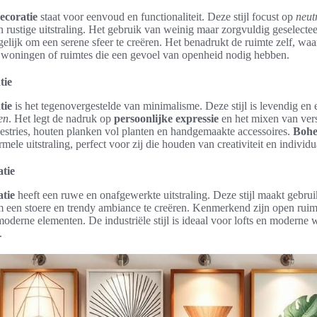
ecoratie
staat voor eenvoud en functionaliteit. Deze stijl focust op
neut
n rustige uitstraling. Het gebruik van weinig maar zorgvuldig geselecte
lijk om een serene sfeer te creëren. Het benadrukt de ruimte zelf, waar
e woningen of ruimtes die een gevoel van openheid nodig hebben.
tie
tie
is het tegenovergestelde van minimalisme. Deze stijl is levendig en 
en
. Het legt de nadruk op
persoonlijke expressie
en het mixen van versc
estries, houten planken vol planten en handgemaakte accessoires.
Bohe
rmele uitstraling, perfect voor zij die houden van creativiteit en individ
tie
tie
heeft een ruwe en onafgewerkte uitstraling. Deze stijl maakt gebrui
 een stoere en trendy ambiance te creëren. Kenmerkend zijn open ruim
oderne elementen. De industriële stijl is ideaal voor lofts en moderne 
.