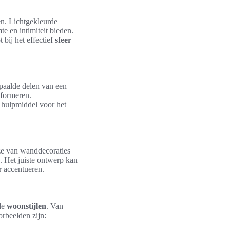
en. Lichtgekleurde
e en intimiteit bieden.
 bij het effectief
sfeer
epaalde delen van een
sformeren.
s hulpmiddel voor het
ze van wanddecoraties
 Het juiste ontwerp kan
r accentueren.
nde
woonstijlen
. Van
orbeelden zijn: