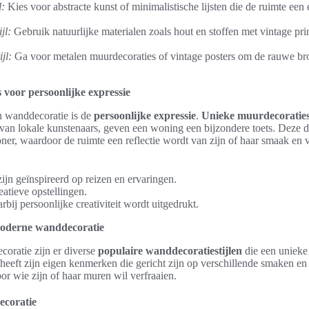
l:
Kies voor abstracte kunst of minimalistische lijsten die de ruimte een e
jl:
Gebruik natuurlijke materialen zoals hout en stoffen met vintage pr
jl:
Ga voor metalen muurdecoraties of vintage posters om de rauwe br
voor persoonlijke expressie
n wanddecoratie is de
persoonlijke expressie
.
Unieke muurdecoratie
an lokale kunstenaars, geven een woning een bijzondere toets. Deze de
oner, waardoor de ruimte een reflectie wordt van zijn of haar smaak en 
jn geïnspireerd op reizen en ervaringen.
eatieve opstellingen.
bij persoonlijke creativiteit wordt uitgedrukt.
 moderne wanddecoratie
oratie zijn er diverse
populaire wanddecoratiestijlen
die een unieke 
 heeft zijn eigen kenmerken die gericht zijn op verschillende smaken en
or wie zijn of haar muren wil verfraaien.
ecoratie