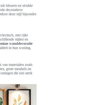
rale kleuren
en
strakke
erde decoratieve
door deze stijl bijzonder
eclectisch, met
rijke
hillende stijlen en
mian wanddecoratie
ualiteit in hun woning.
k van materialen zoals
tes, grote meubels en
woningen die een sterk