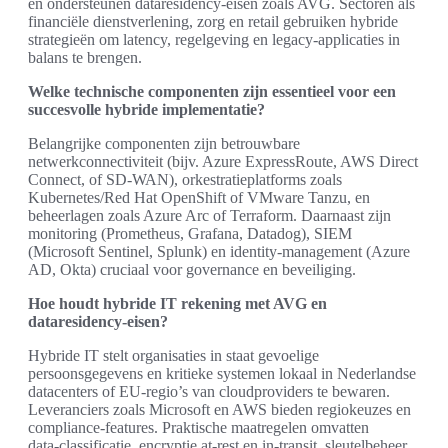
en ondersteunen dataresidency-eisen zoals AVG. Sectoren als
financiële dienstverlening, zorg en retail gebruiken hybride
strategieën om latency, regelgeving en legacy‑applicaties in
balans te brengen.
Welke technische componenten zijn essentieel voor een
succesvolle hybride implementatie?
Belangrijke componenten zijn betrouwbare
netwerkconnectiviteit (bijv. Azure ExpressRoute, AWS Direct
Connect, of SD‑WAN), orkestratieplatforms zoals
Kubernetes/Red Hat OpenShift of VMware Tanzu, en
beheerlagen zoals Azure Arc of Terraform. Daarnaast zijn
monitoring (Prometheus, Grafana, Datadog), SIEM
(Microsoft Sentinel, Splunk) en identity‑management (Azure
AD, Okta) cruciaal voor governance en beveiliging.
Hoe houdt hybride IT rekening met AVG en
dataresidency‑eisen?
Hybride IT stelt organisaties in staat gevoelige
persoonsgegevens en kritieke systemen lokaal in Nederlandse
datacenters of EU‑regio’s van cloudproviders te bewaren.
Leveranciers zoals Microsoft en AWS bieden regiokeuzes en
compliance‑features. Praktische maatregelen omvatten
data‑classificatie, encryptie at‑rest en in‑transit, sleutelbeheer