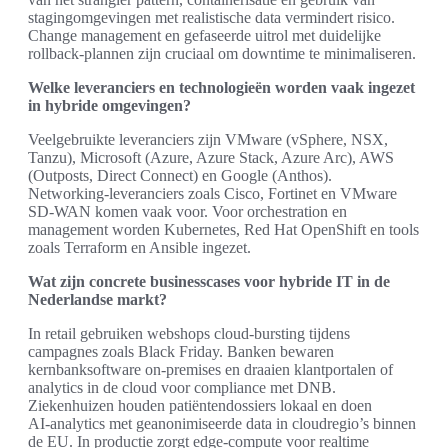
stagingomgevingen met realistische data vermindert risico.
Change management en gefaseerde uitrol met duidelijke
rollback‑plannen zijn cruciaal om downtime te minimaliseren.
Welke leveranciers en technologieën worden vaak ingezet
in hybride omgevingen?
Veelgebruikte leveranciers zijn VMware (vSphere, NSX,
Tanzu), Microsoft (Azure, Azure Stack, Azure Arc), AWS
(Outposts, Direct Connect) en Google (Anthos).
Networking‑leveranciers zoals Cisco, Fortinet en VMware
SD‑WAN komen vaak voor. Voor orchestration en
management worden Kubernetes, Red Hat OpenShift en tools
zoals Terraform en Ansible ingezet.
Wat zijn concrete businesscases voor hybride IT in de
Nederlandse markt?
In retail gebruiken webshops cloud‑bursting tijdens
campagnes zoals Black Friday. Banken bewaren
kernbanksoftware on‑premises en draaien klantportalen of
analytics in de cloud voor compliance met DNB.
Ziekenhuizen houden patiëntendossiers lokaal en doen
AI‑analytics met geanonimiseerde data in cloudregio’s binnen
de EU. In productie zorgt edge‑compute voor realtime