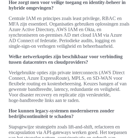
Hoe zorgt men voor veilige toegang en identity‑beheer in
hybride omgevingen?
Centrale IAM en principes zoals least privilege, RBAC en
MFA zijn essentieel. Organisaties gebruiken oplossingen zoals
Azure Active Directory, AWS IAM en Okta, en
synchroniseren on‑premises AD met cloud IAM via Azure
AD Connect of federatie. Periodieke audits, logging en
single‑sign‑on verhogen veiligheid en beheerbaarheid.
Welke netwerkopties zijn beschikbaar voor verbinding
tussen datacenters en cloudproviders?
Veelgebruikte opties zijn private interconnects (AWS Direct
Connect, Azure ExpressRoute), MPLS, en SD‑WAN voor
flexibele routing en kostenbeheersing. Keuzes hangen af van
gewenste bandbreedte, latency, redundantie en veiligheid.
Voor disaster recovery en replicatie zijn versleutelde,
hoge‑bandbreedte links aan te raden.
Hoe kunnen legacy‑systemen moderniseren zonder
bedrijfscontinuïteit te schaden?
Stapsgewijze strategieën zoals lift‑and‑shift, refactoren en
encapsulation via API‑gateways werken goed. Het toepassen
van het strangler pattern, containerisatie en gebruik van