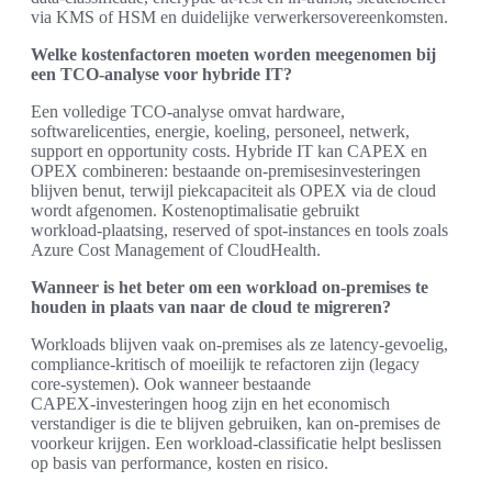
via KMS of HSM en duidelijke verwerkersovereenkomsten.
Welke kostenfactoren moeten worden meegenomen bij
een TCO‑analyse voor hybride IT?
Een volledige TCO‑analyse omvat hardware,
softwarelicenties, energie, koeling, personeel, netwerk,
support en opportunity costs. Hybride IT kan CAPEX en
OPEX combineren: bestaande on‑premisesinvesteringen
blijven benut, terwijl piekcapaciteit als OPEX via de cloud
wordt afgenomen. Kostenoptimalisatie gebruikt
workload‑plaatsing, reserved of spot‑instances en tools zoals
Azure Cost Management of CloudHealth.
Wanneer is het beter om een workload on‑premises te
houden in plaats van naar de cloud te migreren?
Workloads blijven vaak on‑premises als ze latency‑gevoelig,
compliance‑kritisch of moeilijk te refactoren zijn (legacy
core‑systemen). Ook wanneer bestaande
CAPEX‑investeringen hoog zijn en het economisch
verstandiger is die te blijven gebruiken, kan on‑premises de
voorkeur krijgen. Een workload‑classificatie helpt beslissen
op basis van performance, kosten en risico.