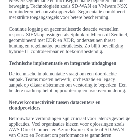
Netwerksegmentatie en microsegmentatie beperken laterale
beweging. Technologieën zoals SD-WAN en VMware NSX
verminderen het aanvalsoppervlak. Segmentatie combineert
met strikte toegangsregels voor betere bescherming.
Continue logging en gecentraliseerde detectie versnellen
respons. SIEM-oplossingen als Splunk of Microsoft Sentinel,
gecombineerd met EDR en XDR, ondersteunen threat-
hunting en regelmatige penetratietests. Zo blijft beveiliging
hybride IT controleerbaar en toekomstbestendig.
Technische implementatie en integratie-uitdagingen
De technische implementatie vraagt om een doordachte
aanpak. Teams moeten netwerk, orchestratie en legacy-
aanpak op elkaar afstemmen om verstoring te beperken. Een
heldere roadmap helpt bij prioritering en risicovermindering.
Netwerkconnectiviteit tussen datacenters en
cloudproviders
Betrouwbare verbindingen zijn cruciaal voor latencygevoelige
applicaties. Veel organisaties kiezen voor oplossingen zoals
AWS Direct Connect en Azure ExpressRoute of SD-WAN
van Cisco en Fortinet om performance te garanderen.