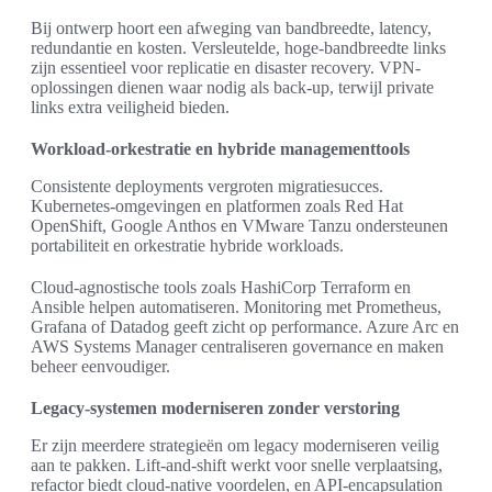
Bij ontwerp hoort een afweging van bandbreedte, latency,
redundantie en kosten. Versleutelde, hoge-bandbreedte links
zijn essentieel voor replicatie en disaster recovery. VPN-
oplossingen dienen waar nodig als back-up, terwijl private
links extra veiligheid bieden.
Workload-orkestratie en hybride managementtools
Consistente deployments vergroten migratiesucces.
Kubernetes-omgevingen en platformen zoals Red Hat
OpenShift, Google Anthos en VMware Tanzu ondersteunen
portabiliteit en orkestratie hybride workloads.
Cloud-agnostische tools zoals HashiCorp Terraform en
Ansible helpen automatiseren. Monitoring met Prometheus,
Grafana of Datadog geeft zicht op performance. Azure Arc en
AWS Systems Manager centraliseren governance en maken
beheer eenvoudiger.
Legacy-systemen moderniseren zonder verstoring
Er zijn meerdere strategieën om legacy moderniseren veilig
aan te pakken. Lift-and-shift werkt voor snelle verplaatsing,
refactor biedt cloud-native voordelen, en API-encapsulation