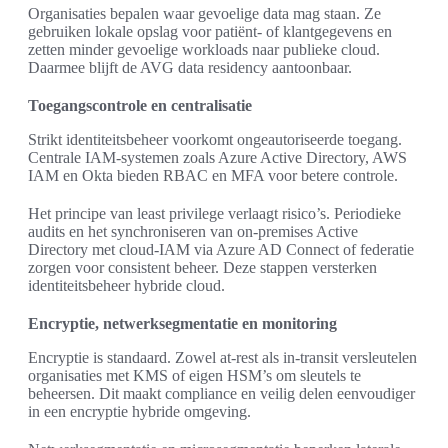
Organisaties bepalen waar gevoelige data mag staan. Ze
gebruiken lokale opslag voor patiënt- of klantgegevens en
zetten minder gevoelige workloads naar publieke cloud.
Daarmee blijft de AVG data residency aantoonbaar.
Toegangscontrole en centralisatie
Strikt identiteitsbeheer voorkomt ongeautoriseerde toegang.
Centrale IAM-systemen zoals Azure Active Directory, AWS
IAM en Okta bieden RBAC en MFA voor betere controle.
Het principe van least privilege verlaagt risico’s. Periodieke
audits en het synchroniseren van on-premises Active
Directory met cloud-IAM via Azure AD Connect of federatie
zorgen voor consistent beheer. Deze stappen versterken
identiteitsbeheer hybride cloud.
Encryptie, netwerksegmentatie en monitoring
Encryptie is standaard. Zowel at-rest als in-transit versleutelen
organisaties met KMS of eigen HSM’s om sleutels te
beheersen. Dit maakt compliance en veilig delen eenvoudiger
in een encryptie hybride omgeving.