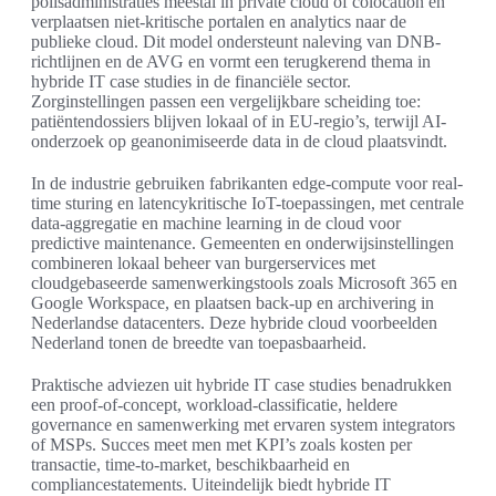
polisadministraties meestal in private cloud of colocation en
verplaatsen niet-kritische portalen en analytics naar de
publieke cloud. Dit model ondersteunt naleving van DNB-
richtlijnen en de AVG en vormt een terugkerend thema in
hybride IT case studies in de financiële sector.
Zorginstellingen passen een vergelijkbare scheiding toe:
patiëntendossiers blijven lokaal of in EU-regio’s, terwijl AI-
onderzoek op geanonimiseerde data in de cloud plaatsvindt.
In de industrie gebruiken fabrikanten edge-compute voor real-
time sturing en latencykritische IoT-toepassingen, met centrale
data-aggregatie en machine learning in de cloud voor
predictive maintenance. Gemeenten en onderwijsinstellingen
combineren lokaal beheer van burgerservices met
cloudgebaseerde samenwerkingstools zoals Microsoft 365 en
Google Workspace, en plaatsen back-up en archivering in
Nederlandse datacenters. Deze hybride cloud voorbeelden
Nederland tonen de breedte van toepasbaarheid.
Praktische adviezen uit hybride IT case studies benadrukken
een proof-of-concept, workload-classificatie, heldere
governance en samenwerking met ervaren system integrators
of MSPs. Succes meet men met KPI’s zoals kosten per
transactie, time-to-market, beschikbaarheid en
compliancestatements. Uiteindelijk biedt hybride IT