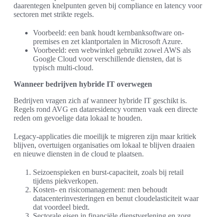
daarentegen knelpunten geven bij compliance en latency voor
sectoren met strikte regels.
Voorbeeld: een bank houdt kernbanksoftware on-
premises en zet klantportalen in Microsoft Azure.
Voorbeeld: een webwinkel gebruikt zowel AWS als
Google Cloud voor verschillende diensten, dat is
typisch multi-cloud.
Wanneer bedrijven hybride IT overwegen
Bedrijven vragen zich af wanneer hybride IT geschikt is.
Regels rond AVG en dataresidency vormen vaak een directe
reden om gevoelige data lokaal te houden.
Legacy-applicaties die moeilijk te migreren zijn maar kritiek
blijven, overtuigen organisaties om lokaal te blijven draaien
en nieuwe diensten in de cloud te plaatsen.
Seizoenspieken en burst-capaciteit, zoals bij retail
tijdens piekverkopen.
Kosten- en risicomanagement: men behoudt
datacenterinvesteringen en benut cloudelasticiteit waar
dat voordeel biedt.
Sectorale eisen in financiële dienstverlening en zorg