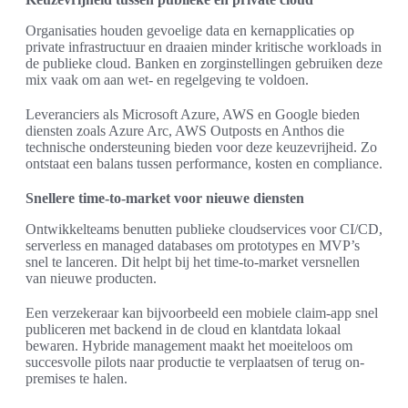
Organisaties houden gevoelige data en kernapplicaties op
private infrastructuur en draaien minder kritische workloads in
de publieke cloud. Banken en zorginstellingen gebruiken deze
mix vaak om aan wet- en regelgeving te voldoen.
Leveranciers als Microsoft Azure, AWS en Google bieden
diensten zoals Azure Arc, AWS Outposts en Anthos die
technische ondersteuning bieden voor deze keuzevrijheid. Zo
ontstaat een balans tussen performance, kosten en compliance.
Snellere time-to-market voor nieuwe diensten
Ontwikkelteams benutten publieke cloudservices voor CI/CD,
serverless en managed databases om prototypes en MVP’s
snel te lanceren. Dit helpt bij het time-to-market versnellen
van nieuwe producten.
Een verzekeraar kan bijvoorbeeld een mobiele claim-app snel
publiceren met backend in de cloud en klantdata lokaal
bewaren. Hybride management maakt het moeiteloos om
succesvolle pilots naar productie te verplaatsen of terug on-
premises te halen.