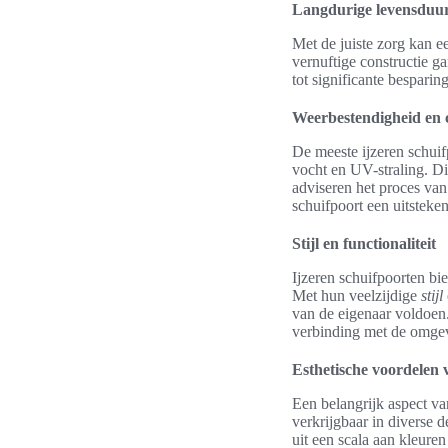
Langdurige levensduu
Met de juiste zorg kan e
vernuftige constructie g
tot significante besparing
Weerbestendigheid en 
De meeste ijzeren schui
vocht en UV-straling. D
adviseren het proces van
schuifpoort een uitsteke
Stijl en functionaliteit
Ijzeren schuifpoorten bi
Met hun veelzijdige
stijl
van de eigenaar voldoen.
verbinding met de omgev
Esthetische voordelen 
Een belangrijk aspect va
verkrijgbaar in diverse 
uit een scala aan kleuren