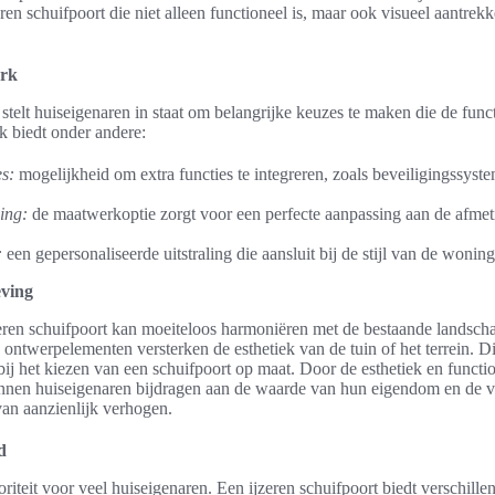
ren schuifpoort die niet alleen functioneel is, maar ook visueel aantre
erk
telt huiseigenaren in staat om belangrijke keuzes te maken die de functi
k biedt onder andere:
es:
mogelijkheid om extra functies te integreren, zoals beveiligingssyste
ing:
de maatwerkoptie zorgt voor een perfecte aanpassing aan de afme
:
een gepersonaliseerde uitstraling die aansluit bij de stijl van de wonin
ving
ren schuifpoort kan moeiteloos harmoniëren met de bestaande landscha
 ontwerpelementen versterken de esthetiek van de tuin of het terrein. D
ij het kiezen van een schuifpoort op maat. Door de esthetiek en functio
unnen huiseigenaren bijdragen aan de waarde van hun eigendom en de v
an aanzienlijk verhogen.
d
oriteit voor veel huiseigenaren. Een ijzeren schuifpoort biedt verschille