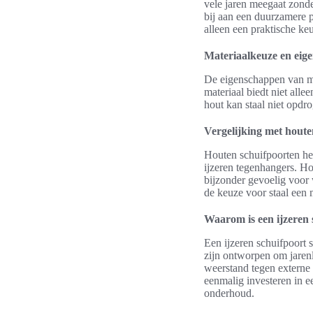
vele jaren meegaat zonde
bij aan een duurzamere 
alleen een praktische k
Materiaalkeuze en eig
De eigenschappen van mate
materiaal biedt niet alle
hout kan staal niet opdr
Vergelijking met houte
Houten schuifpoorten he
ijzeren tegenhangers. Ho
bijzonder gevoelig voor w
de keuze voor staal een 
Waarom is een ijzeren
Een ijzeren schuifpoort 
zijn ontworpen om jarenl
weerstand tegen externe 
eenmalig investeren in 
onderhoud.