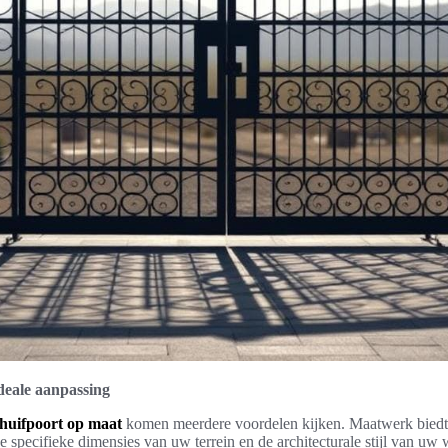
deale aanpassing
chuifpoort op maat
komen meerdere voordelen kijken. Maatwerk biedt
 specifieke dimensies van uw terrein en de architecturale stijl van uw w