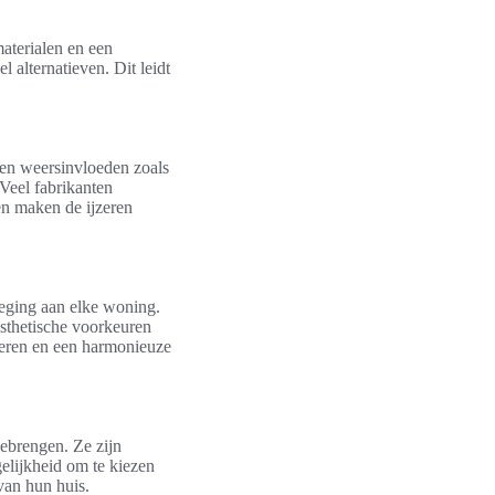
aterialen en een
 alternatieven. Dit leidt
gen weersinvloeden zoals
Veel fabrikanten
n maken de ijzeren
oeging aan elke woning.
sthetische voorkeuren
seren en een harmonieuze
eebrengen. Ze zijn
elijkheid om te kiezen
 van hun huis.