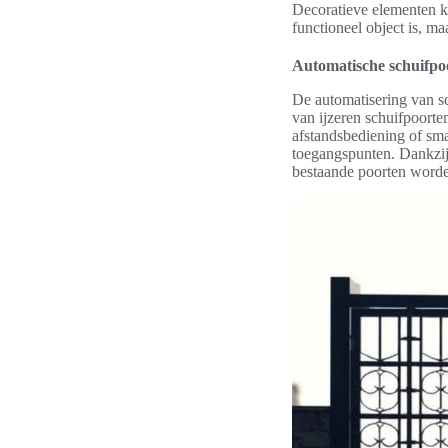
Decoratieve elementen ku
functioneel object is, ma
Automatische schuifpoo
De automatisering van sc
van ijzeren schuifpoort
afstandsbediening of sma
toegangspunten. Dankzij
bestaande poorten worde