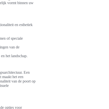
kkelijk vormt binnen uw
onaliteit en esthetiek
men of speciale
tingen van de
g en het landschap.
psarchitectuur. Een
it maakt het een
naliteit van de poort op
isuele
nde opties voor