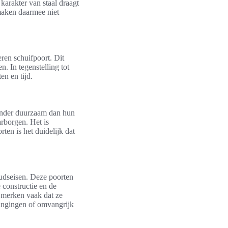
arakter van staal draagt
maken daarmee niet
eren schuifpoort. Dit
n. In tegenstelling tot
en en tijd.
minder duurzaam dan hun
arborgen. Het is
ten is het duidelijk dat
udseisen. Deze poorten
 constructie en de
 merken vaak dat ze
vangingen of omvangrijk