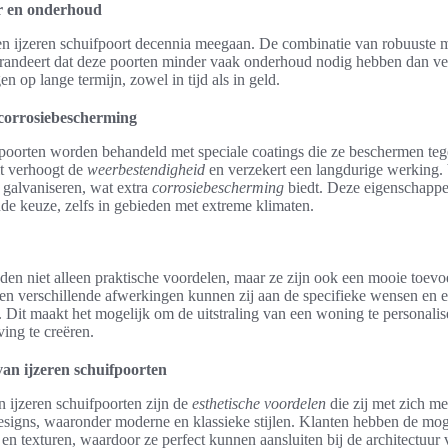
r en onderhoud
en ijzeren schuifpoort decennia meegaan. De combinatie van robuuste m
arandeert dat deze poorten minder vaak onderhoud nodig hebben dan veel
en op lange termijn, zowel in tijd als in geld.
corrosiebescherming
fpoorten worden behandeld met speciale coatings die ze beschermen te
it verhoogt de
weerbestendigheid
en verzekert een langdurige werking. 
 galvaniseren, wat extra
corrosiebescherming
biedt. Deze eigenschappe
nde keuze, zelfs in gebieden met extreme klimaten.
eden niet alleen praktische voordelen, maar ze zijn ook een mooie toev
en verschillende afwerkingen kunnen zij aan de specifieke wensen en e
 Dit maakt het mogelijk om de uitstraling van een woning te personali
ing te creëren.
van ijzeren schuifpoorten
n ijzeren schuifpoorten zijn de
esthetische voordelen
die zij met zich m
designs, waaronder moderne en klassieke stijlen. Klanten hebben de mog
 en texturen, waardoor ze perfect kunnen aansluiten bij de architectuur