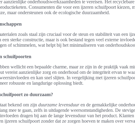
r aanzienlijke onderhoudswerkzaamheden te vereisen. Het recyclebare k
productieketen. Consumenten die voor een ijzeren schuifpoort kiezen, 
euze, maar ondersteunen ook de ecologische duurzaamheid.
enschappen
rialen zoals staal zijn cruciaal voor de steun en stabiliteit van een ijz
en een sterke constructie, maar is ook bestand tegen veel externe invloede
ogen of schimmelen, wat helpt bij het minimaliseren van onderhoudskost
n schuifpoorten
bben wellicht een bepaalde charme, maar ze zijn in de praktijk vaak 
ut vereist aanzienlijke zorg en onderhoud om de integriteit ervan te wa
eersinvloeden en kan snel slijten. In vergelijking met ijzeren schuifpoor
meer robuuste en langdurige oplossing biedt.
 schuifpoort zo duurzaam?
staat bekend om zijn
duurzame levensduur
en de gemakkelijke onderho
ang mee te gaan, zelfs in uitdagende weersomstandigheden. De stevige
invloeden dragen bij aan de lange levensduur van het product. Klanten
een ijzeren schuifpoort zonder dat ze zorgen hoeven te maken over ver