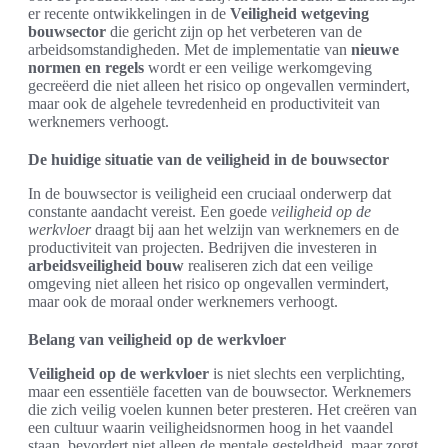
er recente ontwikkelingen in de
Veiligheid wetgeving
bouwsector
die gericht zijn op het verbeteren van de
arbeidsomstandigheden. Met de implementatie van
nieuwe
normen en regels
wordt er een veilige werkomgeving
gecreëerd die niet alleen het risico op ongevallen vermindert,
maar ook de algehele tevredenheid en productiviteit van
werknemers verhoogt.
De huidige situatie van de veiligheid in de bouwsector
In de bouwsector is veiligheid een cruciaal onderwerp dat
constante aandacht vereist. Een goede
veiligheid op de
werkvloer
draagt bij aan het welzijn van werknemers en de
productiviteit van projecten. Bedrijven die investeren in
arbeidsveiligheid bouw
realiseren zich dat een veilige
omgeving niet alleen het risico op ongevallen vermindert,
maar ook de moraal onder werknemers verhoogt.
Belang van veiligheid op de werkvloer
Veiligheid op de werkvloer
is niet slechts een verplichting,
maar een essentiële facetten van de bouwsector. Werknemers
die zich veilig voelen kunnen beter presteren. Het creëren van
een cultuur waarin veiligheidsnormen hoog in het vaandel
staan, bevordert niet alleen de mentale gesteldheid, maar zorgt