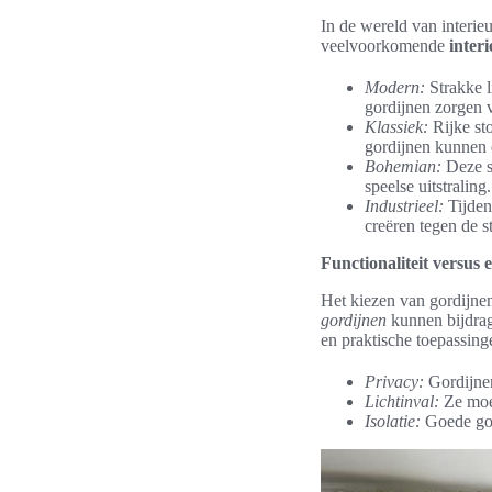
In de wereld van interieu
veelvoorkomende
interi
Modern:
Strakke l
gordijnen zorgen v
Klassiek:
Rijke sto
gordijnen kunnen 
Bohemian:
Deze st
speelse uitstraling.
Industrieel:
Tijden
creëren tegen de st
Functionaliteit versus e
Het kiezen van gordijnen 
gordijnen
kunnen bijdrage
en praktische toepassing
Privacy:
Gordijnen
Lichtinval:
Ze moet
Isolatie:
Goede gor