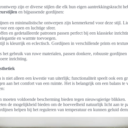
rontwerp zijn er diverse stijlen die elk hun eigen aantrekkingskracht he
eurstijlen
en bijpassende gordijnen:
ijnen en minimalistische ontwerpen zijn kenmerkend voor deze stijl. Lic
oor een open en luchtige sfeer.
ffen en gedetailleerde patronen passen perfect bij een klassieke inricht
elegantie en warmte toevoegen.
ijl is kleurrijk en eclectisch. Gordijnen in verschillende prints en textu
s het gebruik van ruwe materialen, passen donkere, robuuste gordijnen
oere inrichting.
sthetiek
is niet alleen een kwestie van uiterlijk; functionaliteit speelt ook een gr
n aan het comfort van een ruimte. Het is belangrijk om een balans te v
en:
 moeten voldoende bescherming bieden tegen nieuwsgierige blikken.
en de mogelijkheid bieden om de hoeveelheid natuurlijk licht aan te p
dijnen helpen bij het reguleren van temperatuur en kunnen geluid dem