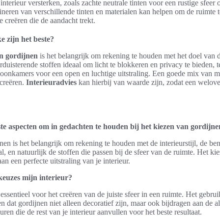
 interieur versterken, zoals zachte neutrale tinten voor een rustige sfeer
neren van verschillende tinten en materialen kan helpen om de ruimte 
e creëren die de aandacht trekt.
e zijn het beste?
en gordijnen
is het belangrijk om rekening te houden met het doel van d
duisterende stoffen ideaal om licht te blokkeren en privacy te bieden, te
woonkamers voor een open en luchtige uitstraling. Een goede mix van m
 creëren.
Interieuradvies
kan hierbij van waarde zijn, zodat een welo
ste aspecten om in gedachten te houden bij het kiezen van gordijn
nen is het belangrijk om rekening te houden met de interieurstijl, de ben
al, en natuurlijk de stoffen die passen bij de sfeer van de ruimte. Het k
n een perfecte uitstraling van je interieur.
euzes mijn interieur?
essentieel voor het creëren van de juiste sfeer in een ruimte. Het gebr
n dat gordijnen niet alleen decoratief zijn, maar ook bijdragen aan de a
ren die de rest van je interieur aanvullen voor het beste resultaat.