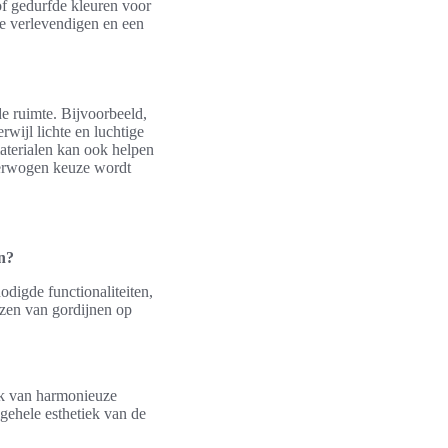
 of gedurfde kleuren voor
te verlevendigen en een
e ruimte. Bijvoorbeeld,
rwijl lichte en luchtige
aterialen kan ook helpen
verwogen keuze wordt
en?
odigde functionaliteiten,
iezen van gordijnen op
uik van harmonieuze
lgehele esthetiek van de