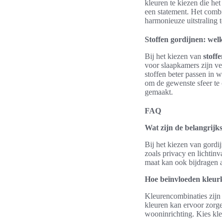
kleuren te kiezen die het
een statement. Het combi
harmonieuze uitstraling t
Stoffen gordijnen: welk
Bij het kiezen van
stoff
voor slaapkamers zijn ver
stoffen beter passen in 
om de gewenste sfeer te
gemaakt.
FAQ
Wat zijn de belangrijk
Bij het kiezen van gordij
zoals privacy en lichtinv
maat kan ook bijdragen aa
Hoe beïnvloeden kleurk
Kleurencombinaties zijn 
kleuren kan ervoor zorge
wooninrichting. Kies kleu