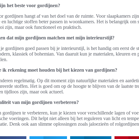
ijn het beste voor gordijnen?
r gordijnen hangt af van het doel van de ruimte. Voor slaapkamers zijn
te en luchtige stoffen beter passen in woonkamers. Het is belangrijk om s
oi zijn, maar ook functioneel en praktisch.
en dat mijn gordijnen matchen met mijn interieurstijl?
e gordijnen goed passen bij je interieurstijl, is het handig om eerst de s
dern, klassiek of bohemian. Van daaruit kun je materialen, kleuren en 
llen.
 ik rekening moet houden bij het kiezen van gordijnen?
anderen regelmatig. Op dit moment zijn natuurlijke materialen en aardeti
ureerde stoffen. Het is goed om op de hoogte te blijven van de laatste t
en tijdloos zijn, maar ook actueel.
aliteit van mijn gordijnen verbeteren?
n gordijnen te verbeteren, kun je kiezen voor verschillende lagen of voe
che voeringen. Dit helpt niet alleen bij het reguleren van licht en temp
latie. Denk ook aan slimme oplossingen zoals jaloezieën of rolgordijnen