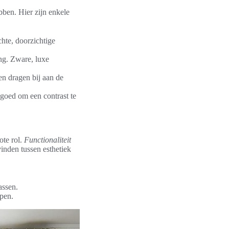
bben. Hier zijn enkele
hte, doorzichtige
ing. Zware, luxe
ren dragen bij aan de
 goed om een contrast te
ote rol.
Functionaliteit
inden tussen esthetiek
assen.
pen.