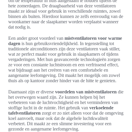
om de temperatuur in huis aangenaam te houden tijdens de
hete zomerdagen. De draagbaarheid van deze ventilatoren
maakt ze ideaal voor gebruik in verschillende ruimtes, zowel
binnen als buiten. Hierdoor kunnen ze zelfs eenvoudig van de
woonkamer naar de slaapkamer worden verplaatst wanneer
dat nodig is.
Een ander groot voordeel van
mistventilatoren voor warme
dagen
is hun gebruiksvriendelijkheid. In tegenstelling tot
traditionele airconditioners zijn deze ventilatoren vaak stiller,
wat ze perfect maakt voor gebruik in slaapkamers of tijdens
vergaderingen. Met hun geavanceerde technologieën zorgen
ze voor een constante luchtstroom en een verfrissend effect,
wat bijdraagt aan het creëren van een comfortabele en
aangename leefomgeving. Dit maakt het mogelijk om zowel
thuis als op kantoor zonder hinder van de hitte te genieten.
Daarnaast zijn er diverse
voordelen van mistventilatoren
die
het overwegen waard zijn. Ze kunnen helpen bij het
verbeteren van de luchtvochtigheid en het verminderen van
stoffige lucht in de ruimte. Het gebruik van
verkoelende
tafelventilatoren
zorgt er zo niet alleen voor dat de omgeving
koel aanvoelt, maar ook dat de algehele luchtkwaliteit
verbetert. Dit maakt ze een slimme investering voor een
gezonde en aangename leefomgeving.