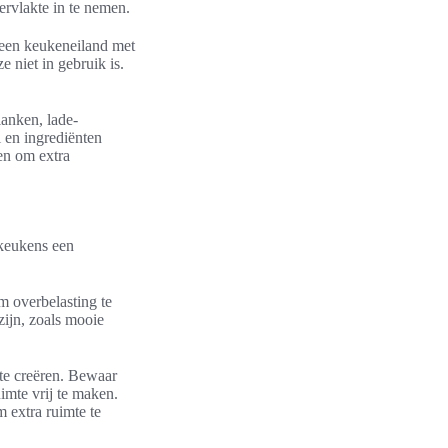
ervlakte in te nemen.
 een keukeneiland met
 niet in gebruik is.
anken, lade-
 en ingrediënten
en om extra
 keukens een
m overbelasting te
zijn, zoals mooie
te creëren. Bewaar
imte vrij te maken.
 extra ruimte te