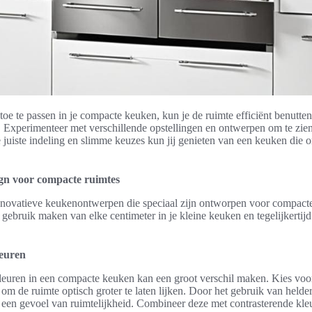
oe te passen in je compacte keuken, kun je de ruimte efficiënt benutten
n. Experimenteer met verschillende opstellingen en ontwerpen om te zien
 juiste indeling en slimme keuzes kun jij genieten van een keuken die
ign voor compacte ruimtes
novatieve keukenontwerpen die speciaal zijn ontworpen voor compacte
gebruik maken van elke centimeter in je kleine keuken en tegelijkertijd e
euren
euren in een compacte keuken kan een groot verschil maken. Kies voor 
n om de ruimte optisch groter te laten lijken. Door het gebruik van helde
r een gevoel van ruimtelijkheid. Combineer deze met contrasterende kl