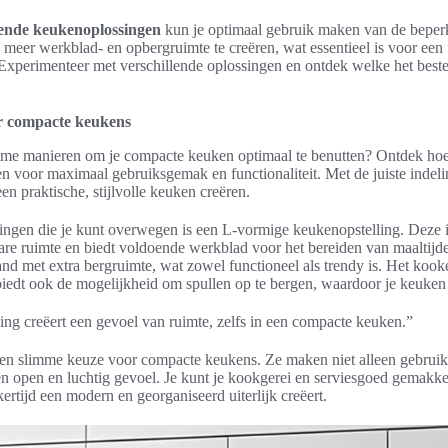
ende keukenoplossingen
kun je optimaal gebruik maken van de beperk
meer werkblad- en opbergruimte te creëren, wat essentieel is voor een 
Experimenteer met verschillende oplossingen en ontdek welke het bes
r compacte keukens
mme manieren om je compacte keuken optimaal te benutten? Ontdek hoe 
n voor maximaal gebruiksgemak en functionaliteit. Met de juiste indeli
en praktische, stijlvolle keuken creëren.
ingen die je kunt overwegen is een L-vormige keukenopstelling. Deze i
re ruimte en biedt voldoende werkblad voor het bereiden van maaltijd
nd met extra bergruimte, wat zowel functioneel als trendy is. Het kookei
iedt ook de mogelijkheid om spullen op te bergen, waardoor je keuken a
ing creëert een gevoel van ruimte, zelfs in een compacte keuken.”
en slimme keuze voor compacte keukens. Ze maken niet alleen gebruik v
n open en luchtig gevoel. Je kunt je kookgerei en serviesgoed gemakke
jkertijd een modern en georganiseerd uiterlijk creëert.