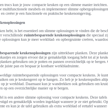
s en trucs kun je jouw compacte keuken op een slimme manier inrichten
oor multifunctionele meubels en implementeer slimme opbergoplossingen
 en creëer je een functionele en praktische keukenomgeving.
kenoplossingen
en hebt, is het essentieel om slimme oplossingen te vinden die de besc
er verschillende
ruimtebesparende keukenoplossingen
die speciaal z
e oplossingen kun je meer werkblad- en opbergruimte creëren, waardoor
besparende keukenoplossingen
zijn uittrekbare planken. Deze plan
nkastjes en zorgen ervoor dat je gemakkelijk toegang hebt tot al je keuk
 planken gebruiken om je potten en pannen overzichtelijk op te bergen.
 de juiste pan en bespaar je kostbare werkbladruimte.
weldige ruimtebesparende oplossingen voor compacte keukens. Je kun
uiken om je keukengerei op te hangen. Zo heb je je keukenspullen alti
ver op je werkblad. Daarnaast kun je wandrekken ook gebruiken om krui
en op een overzichtelijke manier op te bergen.
fel is een andere slimme oplossing voor compacte keukens. Deze tafel
tigd en gemakkelijk worden ingeklapt wanneer je ze niet gebruikt. O
imte en kun je de tafel gebruiken als extra werkblad of eettafel wanneer 