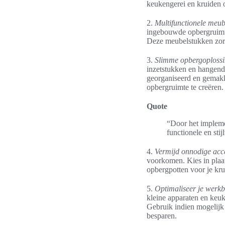
keukengerei en kruiden o
2.
Multifunctionele meub
ingebouwde opbergruimte 
Deze meubelstukken zorge
3.
Slimme opbergoplossi
inzetstukken en hangend
georganiseerd en gemakk
opbergruimte te creëren.
Quote
“Door het implemen
functionele en sti
4.
Vermijd onnodige acce
voorkomen. Kies in plaat
opbergpotten voor je kr
5.
Optimaliseer je werkb
kleine apparaten en keuk
Gebruik indien mogelijk
besparen.