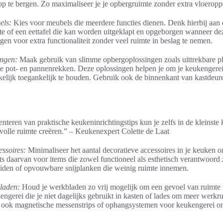
p te bergen. Zo maximaliseer je je opbergruimte zonder extra vloeropp
els:
Kies voor meubels die meerdere functies dienen. Denk hierbij aan
of een eettafel die kan worden uitgeklapt en opgeborgen wanneer deze
n voor extra functionaliteit zonder veel ruimte in beslag te nemen.
ngen:
Maak gebruik van slimme opbergoplossingen zoals uittrekbare pl
e pot- en pannenrekken. Deze oplossingen helpen je om je keukengerei
elijk toegankelijk te houden. Gebruik ook de binnenkant van kastdeur
teren van praktische keukeninrichtingstips kun je zelfs in de kleinste
jlvolle ruimte creëren.” – Keukenexpert Colette de Laat
ssoires:
Minimaliseer het aantal decoratieve accessoires in je keuken o
s daarvan voor items die zowel functioneel als esthetisch verantwoord 
uiden of opvouwbare snijplanken die weinig ruimte innemen.
laden:
Houd je werkbladen zo vrij mogelijk om een gevoel van ruimte 
engerei die je niet dagelijks gebruikt in kasten of lades om meer werkru
 ook magnetische messenstrips of ophangsystemen voor keukengerei om