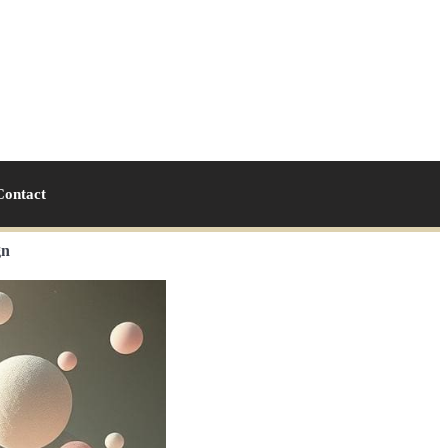
Contact
gn