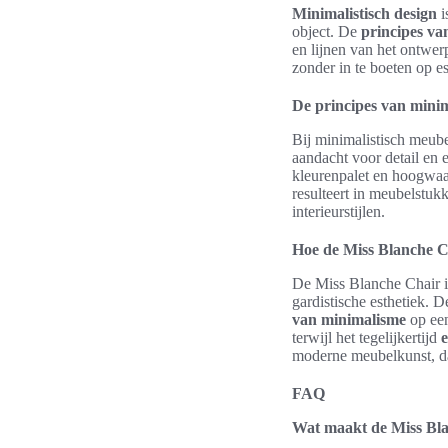
Minimalistisch design
i
object. De
principes va
en lijnen van het ontwer
zonder in te boeten op e
De principes van minim
Bij minimalistisch meube
aandacht voor detail en 
kleurenpalet en hoogwaa
resulteert in meubelstukk
interieurstijlen.
Hoe de Miss Blanche C
De Miss Blanche Chair i
gardistische esthetiek. 
van minimalisme
op een
terwijl het tegelijkertijd
moderne meubelkunst, dat
FAQ
Wat maakt de Miss Blan