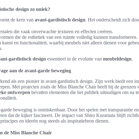
tische design zo uniek?
 vormt de kern van
avant-gardistisch design
. Het onderscheidt zich doo
rialen die vaak onverwachte texturen en effecten creëren.
ormen die de esthetiek van een ruimte volledig kunnen transformeren.
kunst en functionaliteit, waarbij meubels niet alleen dienen voor gebru
n.
ant-gardistisch design
essentieel in de evolutie van
meubeldesign
.
rage aan de avant-garde beweging
end als een pionier in avant-gardistisch design. Zijn werk biedt een in
erpen. Met projecten zoals de Miss Blanche Chair heeft hij de grenzen
eke ontwerpen
bevatten elementen die het publiek uitnodigen om na te
onaliteit.
-garde beweging is onmiskenbaar. Door het spelen met transparantie en l
ëren dat de kijker fascineert. De impact van Shiro Kuramata blijft zicht
principes en ideeën nog steeds als inspiratiebron dienen.
en de Miss Blanche Chair