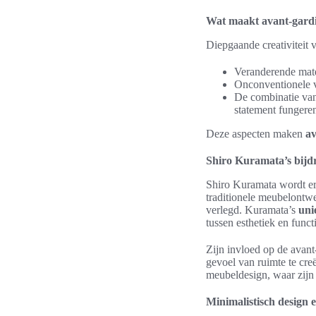
Wat maakt avant-gardis
Diepgaande creativiteit
Veranderende mate
Onconventionele v
De combinatie van 
statement fungere
Deze aspecten maken
av
Shiro Kuramata’s bijd
Shiro Kuramata wordt erk
traditionele meubelontw
verlegd. Kuramata’s
uni
tussen esthetiek en functi
Zijn invloed op de avant
gevoel van ruimte te cre
meubeldesign, waar zijn 
Minimalistisch design 