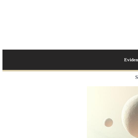
Evide
S