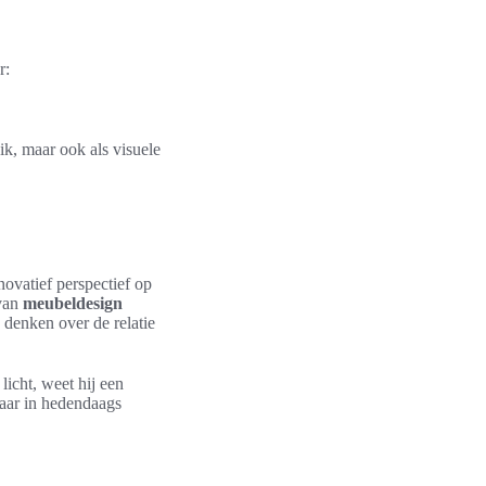
r:
ik, maar ook als visuele
novatief perspectief op
 van
meubeldesign
 denken over de relatie
icht, weet hij een
baar in hedendaags