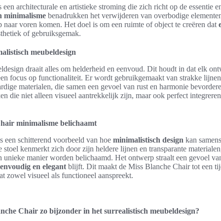
s een architecturale en artistieke stroming die zich richt op de essentie e
n minimalisme
benadrukken het verwijderen van overbodige elementen
p naar voren komen. Het doel is om een ruimte of object te creëren dat
sthetiek of gebruiksgemak.
alistisch meubeldesign
ldesign draait alles om helderheid en eenvoud. Dit houdt in dat elk on
een focus op functionaliteit. Er wordt gebruikgemaakt van strakke lijnen
rdige materialen, die samen een gevoel van rust en harmonie bevorder
en die niet alleen visueel aantrekkelijk zijn, maar ook perfect integreren
hair minimalisme belichaamt
s een schitterend voorbeeld van hoe
minimalistisch design
kan samens
De stoel kenmerkt zich door zijn heldere lijnen en transparante material
 unieke manier worden belichaamd. Het ontwerp straalt een gevoel van 
eenvoudig en elegant
blijft. Dit maakt de Miss Blanche Chair tot een ti
 zowel visueel als functioneel aanspreekt.
che Chair zo bijzonder in het surrealistisch meubeldesign?