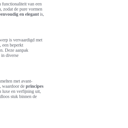
n functionaliteit van een
, zodat de pure vormen
eenvoudig en elegant
is,
twerp is vervaardigd met
, een beperkt
en. Deze aanpak
 in diverse
melten met avant-
en, waardoor de
principes
luxe en verfijning uit,
jdloos stuk binnen de