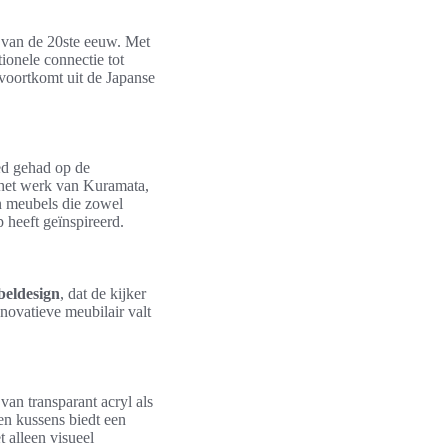
 van de 20ste eeuw. Met
tionele connectie tot
 voortkomt uit de Japanse
ed gehad op de
n het werk van Kuramata,
in meubels die zowel
 heeft geïnspireerd.
beldesign
, dat de kijker
novatieve meubilair valt
van transparant acryl als
len kussens biedt een
t alleen visueel