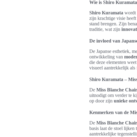
Wie is Shiro Kuramat
Shiro Kuramata
wordt 
zijn krachtige visie heef
stand brengen. Zijn ben
traditie, wat zijn
innova
De invloed van Japans
De Japanse esthetiek, me
ontwikkeling van
moder
die deze elementen weet
visueel aantrekkelijk al
Shiro Kuramata – Miss 
De
Miss Blanche Chai
uitnodigt om verder te k
op door zijn
unieke on
Kenmerken van de Mis
De
Miss Blanche Chai
basis laat de stoel lijke
aantrekkelijke tegenstell