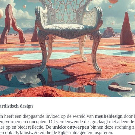
rdistisch design
gn
heeft een diepgaande invloed op de wereld van
meubeldesign
door h
en, vormen en concepten. Dit vernieuwende design daagt niet alleen de 
es op en biedt reflectie. De
unieke ontwerpen
binnen deze stroming zi
en ook als kunstwerken die de kijker uitdagen en inspireren.