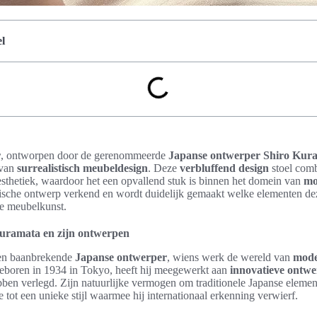
l
r
, ontworpen door de gerenommeerde
Japanse ontwerper
Shiro Kur
 van
surrealistisch meubeldesign
. Deze
verbluffend design
stoel comb
sthetiek, waardoor het een opvallend stuk is binnen het domein van
mo
onische ontwerp verkend en wordt duidelijk gemaakt welke elementen dez
e meubelkunst.
Kuramata en zijn ontwerpen
en baanbrekende
Japanse ontwerper
, wiens werk de wereld van
mode
eboren in 1934 in Tokyo, heeft hij meegewerkt aan
innovatieve ontw
ebben verlegd. Zijn natuurlijke vermogen om traditionele Japanse eleme
 tot een unieke stijl waarmee hij internationaal erkenning verwierf.