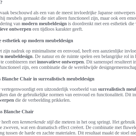
a?
vaak beschouwd als een van de meest invloedrijke Japanse ontwerpers
t hij meubels gemaakt die niet alleen functioneel zijn, maar ook een emo
adering van
modern meubeldesign
is doordrenkt met een esthetiek die
tieve ontwerpen
een tijdloos karakter geeft.
e esthetiek op modern meubeldesign
t zijn nadruk op minimalisme en eenvoud, heeft een aanzienlijke invlo
n meubeldesign
. De natuur en de ruimte spelen een belangrijke rol i
 te combineren met
innovatieve ontwerpen
. Dit samenspel resulteert 
s functioneel zijn, een combinatie die de wereldwijde designgemeenschap
Blanche Chair in surrealistisch meubeldesign
r
vertegenwoordigt een uitzonderlijk voorbeeld van
surrealistisch meu
ijken dan de gebruikelijke normen van eenvoud en functionaliteit. Dit in
twerpen
die de verbeelding prikkelen.
s Blanche Chair
r
heeft een
kenmerkende stijl
die meteen in het oog springt. Het gebruik 
n te zweven, wat een dramatisch effect creëert. De combinatie met fluwe
ing tussen de harde en zachte materialen. Dit resultaat maakt de stoel nie