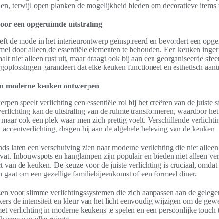
n, terwijl open planken de mogelijkheid bieden om decoratieve items te
voor een opgeruimde uitstraling
eft de mode in het interieurontwerp geïnspireerd en bevordert een opger
mmel door alleen de essentiële elementen te behouden. Een keuken inger
aalt niet alleen rust uit, maar draagt ook bij aan een georganiseerde sfe
oplossingen garandeert dat elke keuken functioneel en esthetisch aantre
g in moderne keuken ontwerpen
en speelt verlichting een essentiële rol bij het creëren van de juiste sfe
rlichting kan de uitstraling van de ruimte transformeren, waardoor het 
 maar ook een plek waar men zich prettig voelt. Verschillende verlichti
n accentverlichting, dragen bij aan de algehele beleving van de keuken.
ends laten een verschuiving zien naar moderne verlichting die niet alleen 
at. Inbouwspots en hanglampen zijn populair en bieden niet alleen ver
ct van de keuken. De keuze voor de juiste verlichting is cruciaal, omdat
u gaat om een gezellige familiebijeenkomst of een formeel diner.
en voor slimme verlichtingssystemen die zich aanpassen aan de gelege
rs de intensiteit en kleur van het licht eenvoudig wijzigen om de gewen
t verlichting in moderne keukens te spelen en een persoonlijke touch 
charme van elke ruimte.