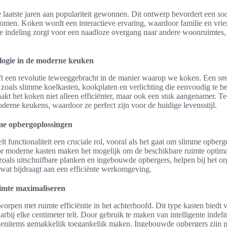
laatste jaren aan populariteit gewonnen. Dit ontwerp bevordert een
so
en. Koken wordt een interactieve ervaring, waardoor familie en vri
lle indeling zorgt voor een naadloze overgang naar andere woonruimtes, 
logie in de moderne keuken
t een revolutie teweeggebracht in de manier waarop we koken. Een
sm
zoals slimme koelkasten, kookplaten en verlichting die eenvoudig te be
kt het koken niet alleen efficiënter, maar ook een stuk aangenamer. T
rne keukens, waardoor ze perfect zijn voor de huidige levensstijl.
mme opbergoplossingen
t functionaliteit een cruciale rol, vooral als het gaat om slimme opberg
or moderne kasten maken het mogelijk om de beschikbare ruimte optimaa
oals uitschuifbare planken en ingebouwde opbergers, helpen bij het or
wat bijdraagt aan een efficiënte werkomgeving.
imte maximaliseren
orpen met ruimte efficiëntie in het achterhoofd. Dit type kasten biedt v
bij elke centimeter telt. Door gebruik te maken van intelligente inde
kenitems gemakkelijk toegankelijk maken. Ingebouwde opbergers zijn pe