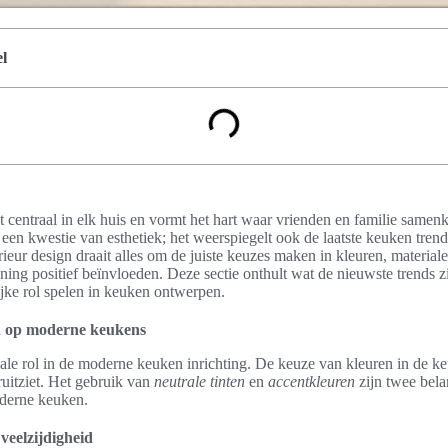
l
 centraal in elk huis en vormt het hart waar vrienden en familie same
 een kwestie van esthetiek; het weerspiegelt ook de laatste keuken trends
erieur design draait alles om de juiste keuzes maken in kleuren, material
ning positief beïnvloeden. Deze sectie onthult wat de nieuwste trends 
jke rol spelen in keuken ontwerpen.
n op moderne keukens
ale rol in de moderne keuken inrichting. De keuze van kleuren in de 
ruitziet. Het gebruik van
neutrale tinten
en
accentkleuren
zijn twee bela
oderne keuken.
veelzijdigheid