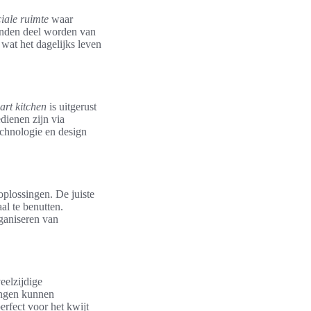
ciale ruimte
waar
enden deel worden van
wat het dagelijks leven
art kitchen
is uitgerust
dienen zijn via
echnologie en design
oplossingen. De juiste
l te benutten.
ganiseren van
eelzijdige
lingen kunnen
rfect voor het kwijt