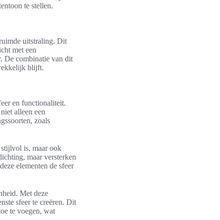
ntoon te stellen.
uimde uitstraling. Dit
icht met een
er. De combinatie van dit
kkelijk blijft.
er en functionaliteit.
niet alleen een
ngssoorten, zoals
stijlvol is, maar ook
lichting, maar versterken
 deze elementen de sfeer
nheid. Met deze
ste sfeer te creëren. Dit
toe te voegen, wat