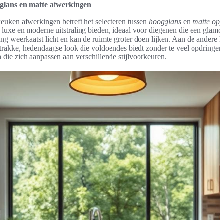
glans en matte afwerkingen
keuken afwerkingen betreft het selecteren tussen
hoogglans
en
matte op
uxe en moderne uitstraling bieden, ideaal voor diegenen die een glamo
ing weerkaatst licht en kan de ruimte groter doen lijken. Aan de andere
rakke, hedendaagse look die voldoendes biedt zonder te veel opdringeri
die zich aanpassen aan verschillende stijlvoorkeuren.