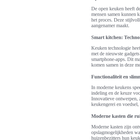
De open keuken heeft de 
mensen samen kunnen kom
het proces. Deze stijlvo
aangenamer maakt.
Smart kitchen: Techno
Keuken technologie heef
met de nieuwste gadgets 
smartphone-apps. Dit maa
komen samen in deze mode
Functionaliteit en sli
In moderne keukens speel
indeling en de keuze vo
Innovatieve ontwerpen, z
keukengerei en voedsel, 
Moderne kasten die ru
Moderne kasten zijn ontw
opslagmogelijkheden waar
huizenbezitters hun keu