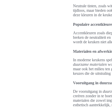
Neutrale tinten, zoals wi
tijdloos, maar bieden oo
deze kleuren in de keuken
Populaire accentkleuren
Accentkleuren zoals die
breken de neutraliteit en
wordt de keuken niet alle
Materialen en afwerk
In moderne keukens spele
duurzame materialen
wor
maar ook het milieu ten
keuzes die de uitstraling
Vooruitgang in duurza
De vooruitgang in
duurz
creëren zonder in te boe
materialen die zowel imp
esthetisch aantrekkelijk