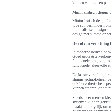
kunnen van pots en panne
Minimalistisch design 
Minimalistisch design he
type stijl vermindert ro
minimalistisch design str
design met slimme opberg
De rol van verlichtin
In moderne keuken ontwerp
Goed geplaatste keukenve
functionele omgeving is,
functionele, sfeervolle e
De laatste verlichting tr
slimme technologieën bev
ook het esthetische aspe
kunnen creëren, of het n
Steeds meer mensen kiez
systemen kunnen gebruike
maakt het mogelijk om me
bijdraagt aan de unieke 