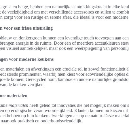
t, grijs, en beige, hebben een natuurlijke aantrekkingskracht in elke keuk
k de veelzijdigheid om met verschillende accessoires en stijlen te comb
 zorgt voor een rustige en serene sfeer, die ideaal is voor een moderne 
 voor een frisse uitstraling
pblauw en donkergroen kunnen een levendige touch toevoegen aan een
 brengen energie in de ruimte. Door een of meerdere accentkleuren strat
en visueel aantrekkelijker, maar ook een weerspiegeling van persoonlijk
ingen voor moderne keukens
n materialen en afwerkingen een cruciale rol in zowel functionaliteit a
dt steeds prominenter, waarbij men kiest voor ecovriendelijke opties di
 goede komen. Gerecycled hout, bamboe en andere natuurlijke grondstof
 van de keuken verrijken.
me materialen
ame materialen
heeft geleid tot innovaties die het mogelijk maken om st
ten op ecologische verantwoordelijkheid. Klanten kunnen nu kiezen uit 
act hebben op hun keuken afwerkingen als op de natuur. Deze materiale
, maar ook praktisch en onderhoudsvriendelijk.