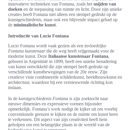
innovatieve technieken van Fontana, zoals het
snijden van
doeken
en de toepassing van ruimte en licht. Door zijn unieke
creaties heeft Fontana niet alleen een stempel gedrukt op de
kunstgeschiedenis, maar ook een blijvende impact gehad op
de
minimalistische kunst
.
Introductie van Lucio Fontana
Lucio Fontana wordt vaak gezien als een invloedrijke
Fontana kunstenaar
die de weg heeft vrijgemaakt voor de
moderne kunst. Deze
Italiaanse kunstenaar Fontana
,
geboren in Argentinië in 1899, heeft een unieke benadering
van kunst ontwikkeld die zijn stempel heeft gedrukt op
verschillende kunstbewegingen van de 20e eeuw. Zijn
creatieve visie combineerde schilderkunst, beeldhouwkunst en
architectuur, waardoor hij een vernieuwende richting kon
inslaan.
In de
kunstgeschiedenis Fontana
is zijn zoektocht naar
nieuwe dimensies en expressieve vormen bijzonder
opmerkelijk. Fontana’s werk nodigt de kijker uit om voorbij
conventionele grenzen te kijken en de ruimte om kunst heen
te verkennen. Dit aspect van zijn creativiteit heeft hem
geholpen om een belangrijke plaats in de wereld van de
hedendaagse kunst te veroveren.