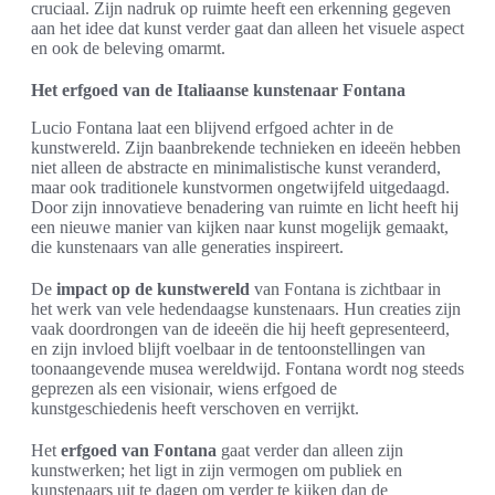
cruciaal. Zijn nadruk op ruimte heeft een erkenning gegeven
aan het idee dat kunst verder gaat dan alleen het visuele aspect
en ook de beleving omarmt.
Het erfgoed van de Italiaanse kunstenaar Fontana
Lucio Fontana laat een blijvend erfgoed achter in de
kunstwereld. Zijn baanbrekende technieken en ideeën hebben
niet alleen de abstracte en minimalistische kunst veranderd,
maar ook traditionele kunstvormen ongetwijfeld uitgedaagd.
Door zijn innovatieve benadering van ruimte en licht heeft hij
een nieuwe manier van kijken naar kunst mogelijk gemaakt,
die kunstenaars van alle generaties inspireert.
De
impact op de kunstwereld
van Fontana is zichtbaar in
het werk van vele hedendaagse kunstenaars. Hun creaties zijn
vaak doordrongen van de ideeën die hij heeft gepresenteerd,
en zijn invloed blijft voelbaar in de tentoonstellingen van
toonaangevende musea wereldwijd. Fontana wordt nog steeds
geprezen als een visionair, wiens erfgoed de
kunstgeschiedenis heeft verschoven en verrijkt.
Het
erfgoed van Fontana
gaat verder dan alleen zijn
kunstwerken; het ligt in zijn vermogen om publiek en
kunstenaars uit te dagen om verder te kijken dan de