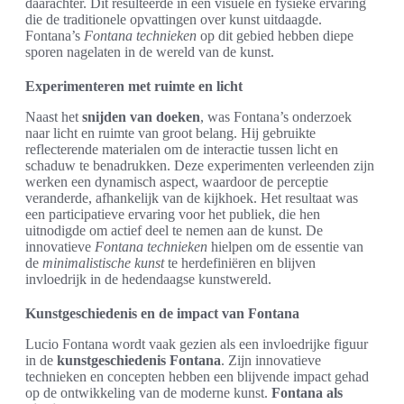
daarachter. Dit resulteerde in een visuele en fysieke ervaring
die de traditionele opvattingen over kunst uitdaagde.
Fontana’s
Fontana technieken
op dit gebied hebben diepe
sporen nagelaten in de wereld van de kunst.
Experimenteren met ruimte en licht
Naast het
snijden van doeken
, was Fontana’s onderzoek
naar licht en ruimte van groot belang. Hij gebruikte
reflecterende materialen om de interactie tussen licht en
schaduw te benadrukken. Deze experimenten verleenden zijn
werken een dynamisch aspect, waardoor de perceptie
veranderde, afhankelijk van de kijkhoek. Het resultaat was
een participatieve ervaring voor het publiek, die hen
uitnodigde om actief deel te nemen aan de kunst. De
innovatieve
Fontana technieken
hielpen om de essentie van
de
minimalistische kunst
te herdefiniëren en blijven
invloedrijk in de hedendaagse kunstwereld.
Kunstgeschiedenis en de impact van Fontana
Lucio Fontana wordt vaak gezien als een invloedrijke figuur
in de
kunstgeschiedenis Fontana
. Zijn innovatieve
technieken en concepten hebben een blijvende impact gehad
op de ontwikkeling van de moderne kunst.
Fontana als