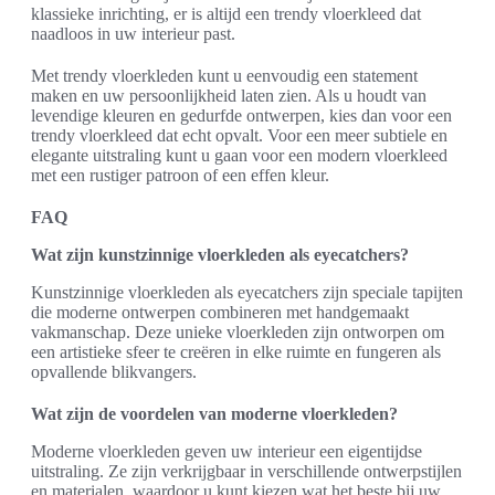
klassieke inrichting, er is altijd een trendy vloerkleed dat
naadloos in uw interieur past.
Met trendy vloerkleden kunt u eenvoudig een statement
maken en uw persoonlijkheid laten zien. Als u houdt van
levendige kleuren en gedurfde ontwerpen, kies dan voor een
trendy vloerkleed dat echt opvalt. Voor een meer subtiele en
elegante uitstraling kunt u gaan voor een modern vloerkleed
met een rustiger patroon of een effen kleur.
FAQ
Wat zijn kunstzinnige vloerkleden als eyecatchers?
Kunstzinnige vloerkleden als eyecatchers zijn speciale tapijten
die moderne ontwerpen combineren met handgemaakt
vakmanschap. Deze unieke vloerkleden zijn ontworpen om
een artistieke sfeer te creëren in elke ruimte en fungeren als
opvallende blikvangers.
Wat zijn de voordelen van moderne vloerkleden?
Moderne vloerkleden geven uw interieur een eigentijdse
uitstraling. Ze zijn verkrijgbaar in verschillende ontwerpstijlen
en materialen, waardoor u kunt kiezen wat het beste bij uw