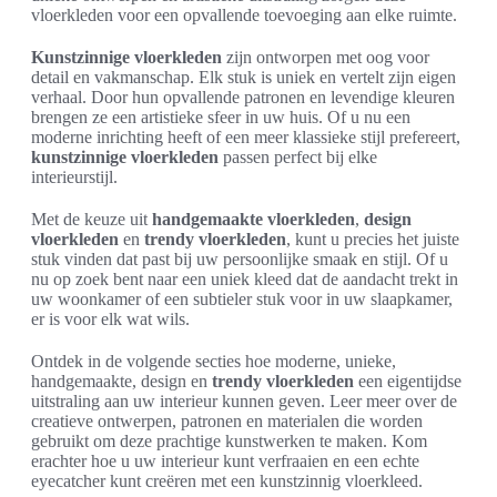
vloerkleden voor een opvallende toevoeging aan elke ruimte.
Kunstzinnige vloerkleden
zijn ontworpen met oog voor
detail en vakmanschap. Elk stuk is uniek en vertelt zijn eigen
verhaal. Door hun opvallende patronen en levendige kleuren
brengen ze een artistieke sfeer in uw huis. Of u nu een
moderne inrichting heeft of een meer klassieke stijl prefereert,
kunstzinnige vloerkleden
passen perfect bij elke
interieurstijl.
Met de keuze uit
handgemaakte vloerkleden
,
design
vloerkleden
en
trendy vloerkleden
, kunt u precies het juiste
stuk vinden dat past bij uw persoonlijke smaak en stijl. Of u
nu op zoek bent naar een uniek kleed dat de aandacht trekt in
uw woonkamer of een subtieler stuk voor in uw slaapkamer,
er is voor elk wat wils.
Ontdek in de volgende secties hoe moderne, unieke,
handgemaakte, design en
trendy vloerkleden
een eigentijdse
uitstraling aan uw interieur kunnen geven. Leer meer over de
creatieve ontwerpen, patronen en materialen die worden
gebruikt om deze prachtige kunstwerken te maken. Kom
erachter hoe u uw interieur kunt verfraaien en een echte
eyecatcher kunt creëren met een kunstzinnig vloerkleed.