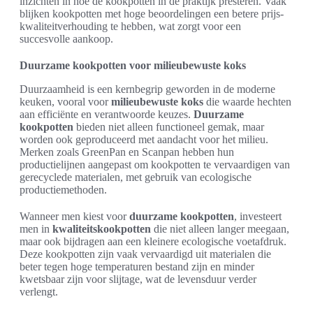
inzichten in hoe de kookpotten in de praktijk presteren. Vaak
blijken kookpotten met hoge beoordelingen een betere prijs-
kwaliteitverhouding te hebben, wat zorgt voor een
succesvolle aankoop.
Duurzame kookpotten voor milieubewuste koks
Duurzaamheid is een kernbegrip geworden in de moderne
keuken, vooral voor
milieubewuste koks
die waarde hechten
aan efficiënte en verantwoorde keuzes.
Duurzame
kookpotten
bieden niet alleen functioneel gemak, maar
worden ook geproduceerd met aandacht voor het milieu.
Merken zoals GreenPan en Scanpan hebben hun
productielijnen aangepast om kookpotten te vervaardigen van
gerecyclede materialen, met gebruik van ecologische
productiemethoden.
Wanneer men kiest voor
duurzame kookpotten
, investeert
men in
kwaliteitskookpotten
die niet alleen langer meegaan,
maar ook bijdragen aan een kleinere ecologische voetafdruk.
Deze kookpotten zijn vaak vervaardigd uit materialen die
beter tegen hoge temperaturen bestand zijn en minder
kwetsbaar zijn voor slijtage, wat de levensduur verder
verlengt.