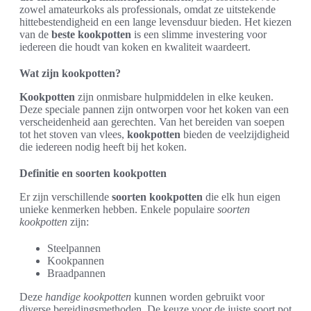
zowel amateurkoks als professionals, omdat ze uitstekende
hittebestendigheid en een lange levensduur bieden. Het kiezen
van de
beste kookpotten
is een slimme investering voor
iedereen die houdt van koken en kwaliteit waardeert.
Wat zijn kookpotten?
Kookpotten
zijn onmisbare hulpmiddelen in elke keuken.
Deze speciale pannen zijn ontworpen voor het koken van een
verscheidenheid aan gerechten. Van het bereiden van soepen
tot het stoven van vlees,
kookpotten
bieden de veelzijdigheid
die iedereen nodig heeft bij het koken.
Definitie en soorten kookpotten
Er zijn verschillende
soorten kookpotten
die elk hun eigen
unieke kenmerken hebben. Enkele populaire
soorten
kookpotten
zijn:
Steelpannen
Kookpannen
Braadpannen
Deze
handige kookpotten
kunnen worden gebruikt voor
diverse bereidingsmethoden. De keuze voor de juiste soort pot