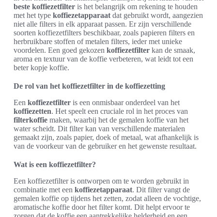
beste koffiezetfilter
is het belangrijk om rekening te houden
met het type
koffiezetapparaat
dat gebruikt wordt, aangezien
niet alle filters in elk apparaat passen. Er zijn verschillende
soorten koffiezetfilters beschikbaar, zoals papieren filters en
herbruikbare stoffen of metalen filters, ieder met unieke
voordelen. Een goed gekozen
koffiezetfilter
kan de smaak,
aroma en textuur van de koffie verbeteren, wat leidt tot een
beter kopje koffie.
De rol van het koffiezetfilter in de koffiezetting
Een
koffiezetfilter
is een onmisbaar onderdeel van het
koffiezetten
. Het speelt een cruciale rol in het proces van
filterkoffie
maken, waarbij het de gemalen koffie van het
water scheidt. Dit filter kan van verschillende materialen
gemaakt zijn, zoals papier, doek of metaal, wat afhankelijk is
van de voorkeur van de gebruiker en het gewenste resultaat.
Wat is een koffiezetfilter?
Een koffiezetfilter is ontworpen om te worden gebruikt in
combinatie met een
koffiezetapparaat
. Dit filter vangt de
gemalen koffie op tijdens het zetten, zodat alleen de vochtige,
aromatische koffie door het filter komt. Dit helpt ervoor te
zorgen dat de koffie een aantrekkelijke helderheid en een