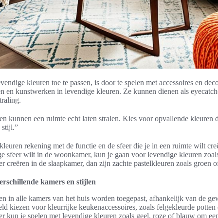
endige kleuren toe te passen, is door te spelen met accessoires en de
en en kunstwerken in levendige kleuren. Ze kunnen dienen als eyecatch
traling.
en kunnen een ruimte echt laten stralen. Kies voor opvallende kleuren 
stijl.”
leuren rekening met de functie en de sfeer die je in een ruimte wilt creë
ge sfeer wilt in de woonkamer, kun je gaan voor levendige kleuren zoal
er creëren in de slaapkamer, dan zijn zachte pastelkleuren zoals groen o
erschillende kamers en stijlen
 in alle kamers van het huis worden toegepast, afhankelijk van de gew
ld kiezen voor kleurrijke keukenaccessoires, zoals felgekleurde potten 
er kun je spelen met levendige kleuren zoals geel, roze of blauw om een