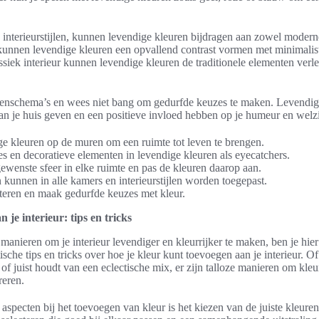
 interieurstijlen, kunnen levendige kleuren bijdragen aan zowel moderne 
 kunnen levendige kleuren een opvallend contrast vormen met minimalis
lassiek interieur kunnen levendige kleuren de traditionele elementen ver
enschema’s en wees niet bang om gedurfde keuzes te maken. Levendig
an je huis geven en een positieve invloed hebben op je humeur en welzi
ge kleuren op de muren om een ruimte tot leven te brengen.
s en decoratieve elementen in levendige kleuren als eyecatchers.
wenste sfeer in elke ruimte en pas de kleuren daarop aan.
kunnen in alle kamers en interieurstijlen worden toegepast.
teren en maak gedurfde keuzes met kleur.
 je interieur: tips en tricks
manieren om je interieur levendiger en kleurrijker te maken, ben je hier 
tische tips en tricks over hoe je kleur kunt toevoegen aan je interieur. Of
t of juist houdt van een eclectische mix, er zijn talloze manieren om kl
reren.
 aspecten bij het toevoegen van kleur is het kiezen van de juiste kleure