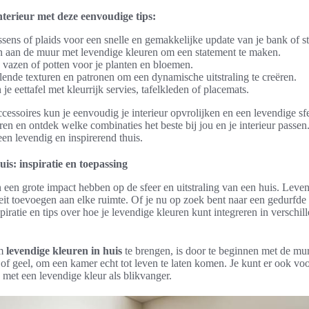
nterieur met deze eenvoudige tips:
ssens of plaids voor een snelle en gemakkelijke update van je bank of s
aan de muur met levendige kleuren om een statement te maken.
 vazen of potten voor je planten en bloemen.
lende texturen en patronen om een dynamische uitstraling te creëren.
je eettafel met kleurrijk servies, tafelkleden of placemats.
ccessoires kun je eenvoudig je interieur opvrolijken en een levendige sf
n en ontdek welke combinaties het beste bij jou en je interieur passen. 
een levendig en inspirerend thuis.
is: inspiratie en toepassing
 een grote impact hebben op de sfeer en uitstraling van een huis. Lev
teit toevoegen aan elke ruimte. Of je nu op zoek bent naar een gedurfde i
spiratie en tips over hoe je levendige kleuren kunt integreren in verschi
om
levendige kleuren in huis
te brengen, is door te beginnen met de mu
je of geel, om een kamer echt tot leven te laten komen. Je kunt er ook v
 met een levendige kleur als blikvanger.