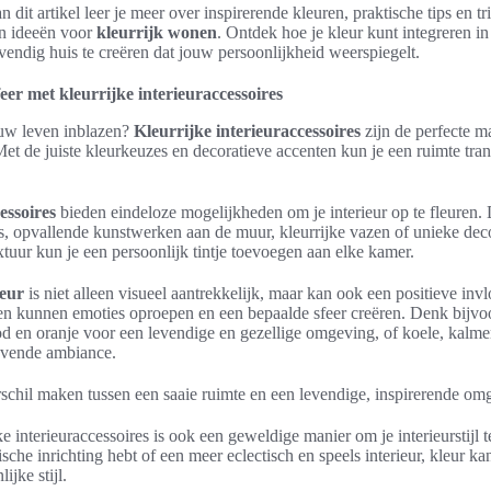
n dit artikel leer je meer over inspirerende kleuren, praktische tips en tr
en ideeën voor
kleurrijk wonen
. Ontdek hoe je kleur kunt integreren i
evendig huis te creëren dat jouw persoonlijkheid weerspiegelt.
eer met kleurrijke interieuraccessoires
euw leven inblazen?
Kleurrijke interieuraccessoires
zijn de perfecte m
 Met de juiste kleurkeuzes en decoratieve accenten kun je een ruimte tra
essoires
bieden eindeloze mogelijkheden om je interieur op te fleuren.
s, opvallende kunstwerken aan de muur, kleurrijke vazen of unieke dec
xtuur kun je een persoonlijk tintje toevoegen aan elke kamer.
leur
is niet alleen visueel aantrekkelijk, maar kan ook een positieve inv
n kunnen emoties oproepen en een bepaalde sfeer creëren. Denk bijv
od en oranje voor een levendige en gezellige omgeving, of koele, kalm
evende ambiance.
rschil maken tussen een saaie ruimte en een levendige, inspirerende om
e interieuraccessoires is ook een geweldige manier om je interieurstijl 
che inrichting hebt of een meer eclectisch en speels interieur, kleur ka
ijke stijl.