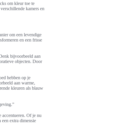
icks om kleur toe te
n verschillende kamers en
anier om een levendige
nsformeren en een frisse
 Denk bijvoorbeeld aan
oratieve objecten. Door
loed hebben op je
oorbeeld aan warme,
erende kleuren als blauw
geving.”
te accentueren. Of je nu
n een extra dimensie