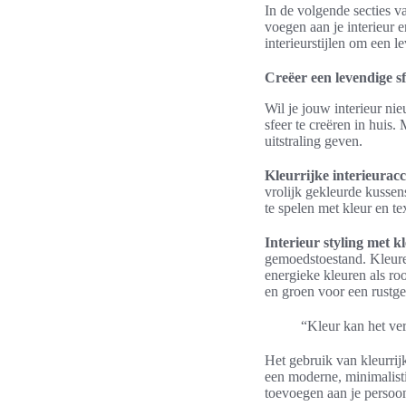
In de volgende secties va
voegen aan je interieur 
interieurstijlen om een l
Creëer een levendige sf
Wil je jouw interieur ni
sfeer te creëren in huis.
uitstraling geven.
Kleurrijke interieuracc
vrolijk gekleurde kussen
te spelen met kleur en te
Interieur styling met k
gemoedstoestand. Kleure
energieke kleuren als ro
en groen voor een rustg
“Kleur kan het ve
Het gebruik van kleurrijk
een moderne, minimalistis
toevoegen aan je persoonl