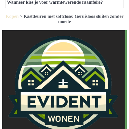
Wanneer kies je voor warmtewerende raamfolie?
Kopen
>
Kastdeuren met softclose: Geruisloos sluiten zonder
moeite