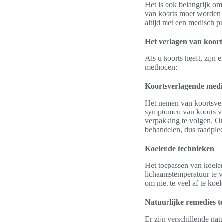
Het is ook belangrijk o
van koorts moet worden 
altijd met een medisch pr
Het verlagen van koort
Als u koorts heeft, zijn 
methoden:
Koortsverlagende medi
Het nemen van koortsver
symptomen van koorts ver
verpakking te volgen. O
behandelen, dus raadpl
Koelende technieken
Het toepassen van koele
lichaamstemperatuur te v
om niet te veel af te koe
Natuurlijke remedies t
Er zijn verschillende na