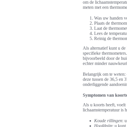
om de lichaamstemperatu
meten met een thermomet
Was uw handen voo
Plaats de thermom
Laat de thermomete
Lees de temperatu
Reinig de thermom
Als alternatief kunt u d
specifieke thermometers
bijvoorbeeld door de hui
echter minder nauwkeur
Belangrijk om te weten:
deze tussen de 36,5 en 3
onderliggende aandoening
Symptomen van koort
Als u koorts heeft, voe
lichaamstemperatuur is
Koude rillingen
: 
Hoofdpijn
: u kunt