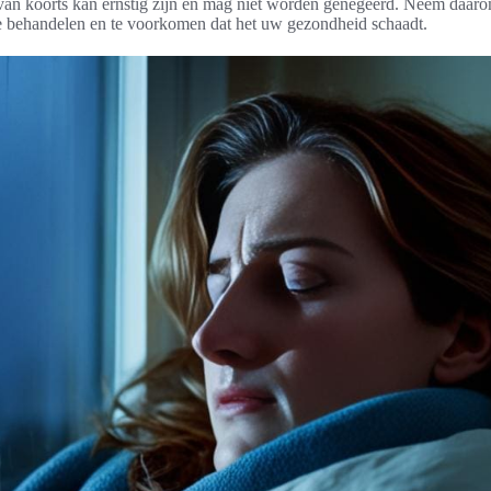
n koorts kan ernstig zijn en mag niet worden genegeerd. Neem daarom
e behandelen en te voorkomen dat het uw gezondheid schaadt.