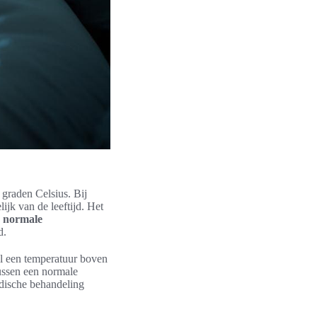
 graden Celsius. Bij
ijk van de leeftijd. Het
e
normale
d.
l een temperatuur boven
ussen een normale
edische behandeling