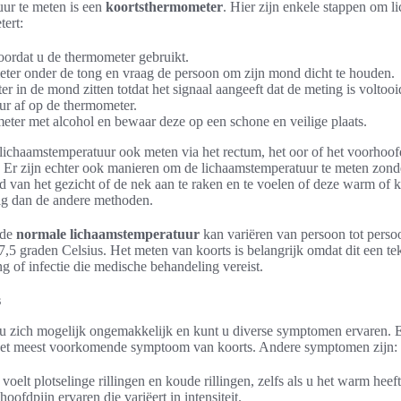
ur te meten is een
koortsthermometer
. Hier zijn enkele stappen om l
ert:
rdat u de thermometer gebruikt.
eter onder de tong en vraag de persoon om zijn mond dicht te houden.
r in de mond zitten totdat het signaal aangeeft dat de meting is voltooi
ur af op de thermometer.
eter met alcohol en bewaar deze op een schone en veilige plaats.
e lichaamstemperatuur ook meten via het rectum, het oor of het voorhoo
. Er zijn echter ook manieren om de lichaamstemperatuur te meten zond
d van het gezicht of de nek aan te raken en te voelen of deze warm of ko
ig dan de andere methoden.
 de
normale lichaamstemperatuur
kan variëren van persoon tot persoo
7,5 graden Celsius. Het meten van koorts is belangrijk omdat dit een te
 of infectie die medische behandeling vereist.
s
lt u zich mogelijk ongemakkelijk en kunt u diverse symptomen ervaren.
 het meest voorkomende symptoom van koorts. Andere symptomen zijn:
u voelt plotselinge rillingen en koude rillingen, zelfs als u het warm heeft
 hoofdpijn ervaren die variëert in intensiteit.