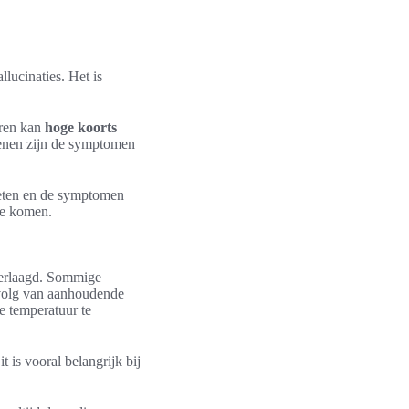
llucinaties. Het is
eren kan
hoge koorts
senen zijn de symptomen
meten en de symptomen
te komen.
 verlaagd. Sommige
evolg van aanhoudende
e temperatuur te
 is vooral belangrijk bij