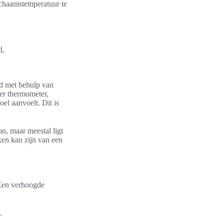
ichaamstemperatuur te
d.
fd met behulp van
er thermometer,
el aanvoelt. Dit is
n, maar meestal ligt
ken kan zijn van een
 Een verhoogde
.