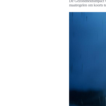
De Gezondheidsimpact va
maatregelen om koorts t