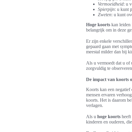
Vermoeidheid
: u 
Spierpijn
: u kunt 
Zweten
: u kunt ov
Hoge koorts
kan leiden t
belangrijk om in deze ge
Er zijn enkele verschil
gepaard gaan met sympto
meestal milder dan bij k
Als u vermoedt dat u of 
zorgvuldig te observere
De impact van koorts 
Koorts kan een negatief 
mensen ervaren verhoogd
koorts. Het is daarom be
verlagen.
Als u
hoge koorts
heeft 
kinderen en ouderen, die