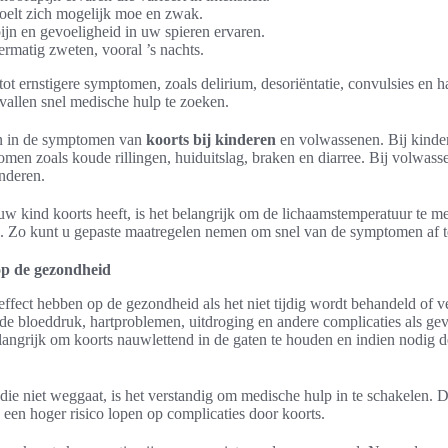
voelt zich mogelijk moe en zwak.
pijn en gevoeligheid in uw spieren ervaren.
ermatig zweten, vooral ’s nachts.
ot ernstigere symptomen, zoals delirium, desoriëntatie, convulsies en ha
vallen snel medische hulp te zoeken.
len in de symptomen van
koorts bij kinderen
en volwassenen. Bij kind
men zoals koude rillingen, huiduitslag, braken en diarree. Bij volwas
inderen.
uw kind koorts heeft, is het belangrijk om de lichaamstemperatuur te 
n. Zo kunt u gepaste maatregelen nemen om snel van de symptomen af 
op de gezondheid
effect hebben op de gezondheid als het niet tijdig wordt behandeld of
e bloeddruk, hartproblemen, uitdroging en andere complicaties als g
langrijk om koorts nauwlettend in de gaten te houden en indien nodig d
die niet weggaat, is het verstandig om medische hulp in te schakelen. Dit
 een hoger risico lopen op complicaties door koorts.