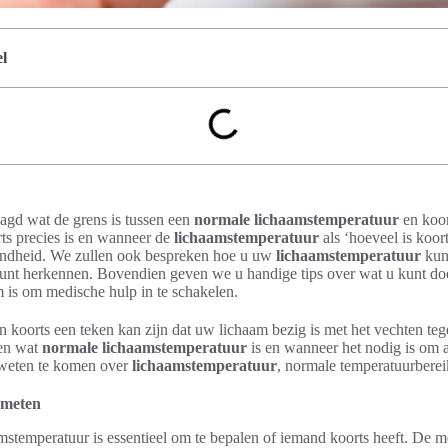
l
aagd wat de grens is tussen een
normale lichaamstemperatuur
en koort
ts precies is en wanneer de
lichaamstemperatuur
als ‘hoeveel is koo
ondheid. We zullen ook bespreken hoe u uw
lichaamstemperatuur
kun
nt herkennen. Bovendien geven we u handige tips over wat u kunt doe
 is om medische hulp in te schakelen.
n koorts een teken kan zijn dat uw lichaam bezig is met het vechten teg
ten wat
normale lichaamstemperatuur
is en wanneer het nodig is om 
 weten te komen over
lichaamstemperatuur
, normale temperatuurbere
 meten
mstemperatuur is essentieel om te bepalen of iemand koorts heeft. De 