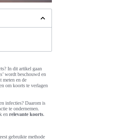
s? In dit artikel gaan
rts’ wordt beschouwd en
t meten en de
n om koorts te verlagen
en infecties? Daarom is
actie te ondernemen.
ik en
relevante koorts
.
meest gebruikte methode