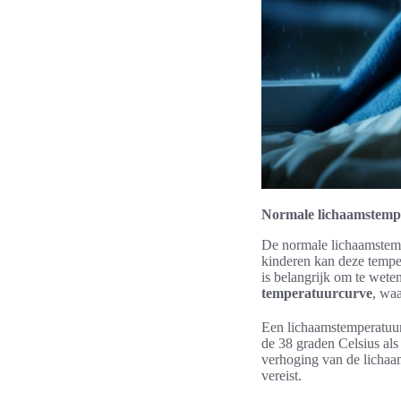
Normale lichaamstemp
De normale lichaamstempe
kinderen kan deze temper
is belangrijk om te wet
temperatuurcurve
, waa
Een lichaamstemperatuur
de 38 graden Celsius al
verhoging van de lichaam
vereist.