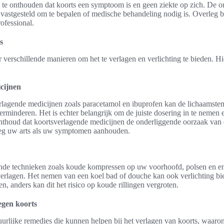
m te onthouden dat koorts een symptoom is en geen ziekte op zich. De 
vastgesteld om te bepalen of medische behandeling nodig is. Overleg 
ofessional.
s
er verschillende manieren om het te verlagen en verlichting te bieden. Hi
cijnen
lagende medicijnen zoals paracetamol en ibuprofen kan de lichaamste
minderen. Het is echter belangrijk om de juiste dosering in te nemen e
nthoud dat koortsverlagende medicijnen de onderliggende oorzaak van d
eeg uw arts als uw symptomen aanhouden.
nde technieken zoals koude kompressen op uw voorhoofd, polsen en e
erlagen. Het nemen van een koel bad of douche kan ook verlichting bie
len, anders kan dit het risico op koude rillingen vergroten.
egen koorts
tuurlijke remedies die kunnen helpen bij het verlagen van koorts, waaro