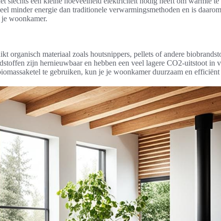
 slechts een kleine hoeveelheid elektriciteit nodig heeft om warmte te
el minder energie dan traditionele verwarmingsmethoden en is daaro
 je woonkamer.
kt organisch materiaal zoals houtsnippers, pellets of andere biobrands
stoffen zijn hernieuwbaar en hebben een veel lagere CO2-uitstoot in ve
biomassaketel te gebruiken, kun je je woonkamer duurzaam en efficiën