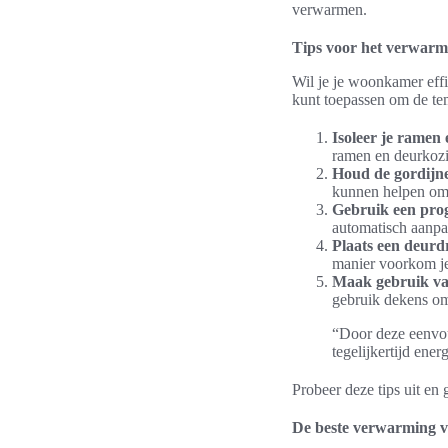
verwarmen.
Tips voor het verwar
Wil je je woonkamer effic
kunt toepassen om de t
Isoleer je ramen
ramen en deurkozi
Houd de gordijn
kunnen helpen om
Gebruik een pro
automatisch aanpas
Plaats een deurd
manier voorkom je
Maak gebruik va
gebruik dekens om
“Door deze eenvoud
tegelijkertijd ene
Probeer deze tips uit e
De beste verwarming 