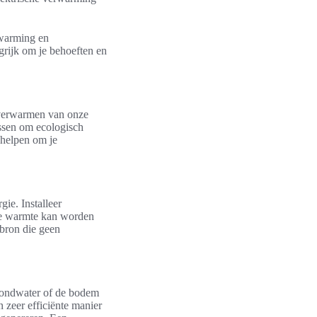
rwarming en
grijk om je behoeften en
 verwarmen van onze
ssen om ecologisch
 helpen om je
e. Installeer
ze warmte kan worden
bron die geen
rondwater of de bodem
zeer efficiënte manier