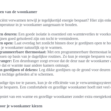
men van de woonkamer
iënt verwarmen terwijl je tegelijkertijd energie bespaart? Hier zijn enke
emperatuur in je woonkamer aangenaam te houden.
 en deuren:
Een goede isolatie is essentieel om warmteverlies te voork
jnen goed geïsoleerd zijn om tocht te verminderen.
en open:
Laat overdag het zonlicht binnen door je gordijnen open te h
 je woonkamer natuurlijk op te warmen.
grammeerbare thermostaat:
Met een programmeerbare thermostaat k
sen op basis van je dagelijkse routines. Zo kun je energie besparen wan
ranger:
Een deurdranger zorgt ervoor dat de deur naar de woonkamer a
 dat er warmte naar andere kamers ontsnapt.
n gordijnen of dekens:
Leg dikke gordijnen op de grond voor deuren 
 tochtige gebieden af te schermen.
ige tips toe te passen, kun je de efficiëntie van je verwarmingssystee
rgie besparen. Een comfortabele en gezellige woonkamer hoeft niet veel 
n geniet van een warme en gezellige woonkamer zonder extra energiekos
voor je woonkamer kiezen