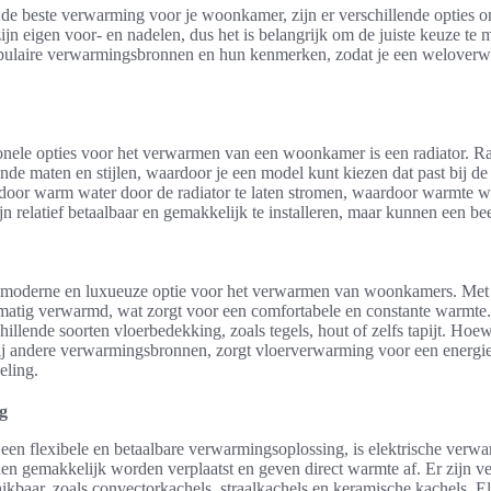
 de beste verwarming voor je woonkamer, zijn er verschillende opties 
jn eigen voor- en nadelen, dus het is belangrijk om de juiste keuze te
ulaire verwarmingsbronnen en hun kenmerken, zodat je een weloverwo
onele opties voor het verwarmen van een woonkamer is een radiator. Ra
ende maten en stijlen, waardoor je een model kunt kiezen dat past bij de 
or warm water door de radiator te laten stromen, waardoor warmte w
n relatief betaalbaar en gemakkelijk te installeren, maar kunnen een b
 moderne en luxueuze optie voor het verwarmen van woonkamers. Met
jkmatig verwarmd, wat zorgt voor een comfortabele en constante warmt
hillende soorten vloerbedekking, zoals tegels, hout of zelfs tapijt. Hoew
ij andere verwarmingsbronnen, zorgt vloerverwarming voor een energie-
eling.
g
 een flexibele en betaalbare verwarmingsoplossing, is elektrische ver
en gemakkelijk worden verplaatst en geven direct warmte af. Er zijn ve
hikbaar, zoals convectorkachels, straalkachels en keramische kachels. 