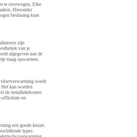
om te overwegen. Elke
 maken. Hieronder
gen beslissing kunt
diatoren zijn
esthetiek van je
ordt afgegeven aan de
eetje traag opwarmen.
 vloerverwarming wordt
e. Het kan worden
el de installatiekosten
efficiënte en
warming een goede keuze.
rschillende types
Elektrische verwarming