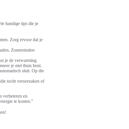
le handige tips die je
omen. Zorg ervoor dat je
ouden. Zonnestralen
un je de verwarming
neer je niet thuis bent.
utomatisch sluit. Op die
die tocht veroorzaken of
m verbeteren en
energie te kosten.”
ten!