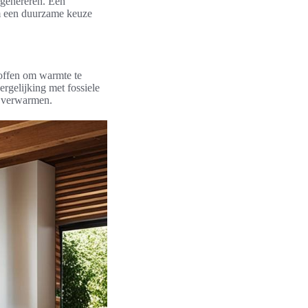
 genereren. Een
m een duurzame keuze
toffen om warmte te
rgelijking met fossiele
t verwarmen.