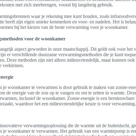
ekosten met zich meebrengen, vooral bij langdurig gebruik.
armingsbronnen waar je rekening mee kunt houden, zoals infraroodve
e heeft zijn eigen unieke kenmerken en voor- en nadelen. Het is belan
 nemen bij het kiezen van de beste verwarming voor je woonkamer.
smethoden voor de woonkamer
angrijk aspect geworden in onze maatschappij. Dit geldt ook voor het
jn er verschillende duurzame verwarmingsmethoden die je kunt toepa
n. Deze methoden zijn niet alleen milieuvriendelijk, maar kunnen ook
e verkleinen.
energie
je woonkamer te verwarmen is door gebruik te maken van zonne-energi
om de energie van de zon op te vangen en om te zetten in warmte. De
verwarmen, inclusief de woonkamer. Zonne-energie is een hernieuwbare 
oorzaakt, waardoor het een milieuvriendelijke keuze is voor verwarming.
nnovatieve verwarmingsoplossing die de warmte uit de buitenlucht, g
om je woonkamer te verwarmen. Het gebruik van een warmtepomp is een 