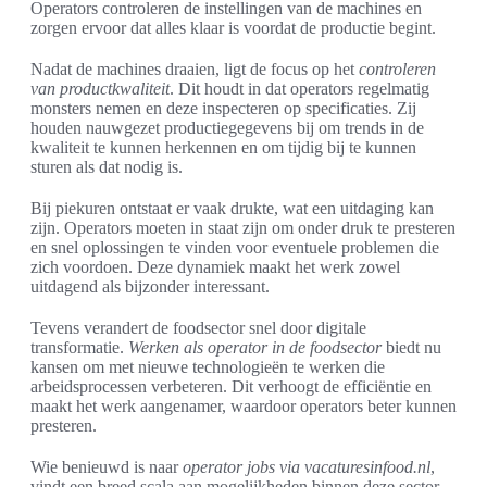
Operators controleren de instellingen van de machines en
zorgen ervoor dat alles klaar is voordat de productie begint.
Nadat de machines draaien, ligt de focus op het
controleren
van productkwaliteit
. Dit houdt in dat operators regelmatig
monsters nemen en deze inspecteren op specificaties. Zij
houden nauwgezet productiegegevens bij om trends in de
kwaliteit te kunnen herkennen en om tijdig bij te kunnen
sturen als dat nodig is.
Bij piekuren ontstaat er vaak drukte, wat een uitdaging kan
zijn. Operators moeten in staat zijn om onder druk te presteren
en snel oplossingen te vinden voor eventuele problemen die
zich voordoen. Deze dynamiek maakt het werk zowel
uitdagend als bijzonder interessant.
Tevens verandert de foodsector snel door digitale
transformatie.
Werken als operator in de foodsector
biedt nu
kansen om met nieuwe technologieën te werken die
arbeidsprocessen verbeteren. Dit verhoogt de efficiëntie en
maakt het werk aangenamer, waardoor operators beter kunnen
presteren.
Wie benieuwd is naar
operator jobs via vacaturesinfood.nl
,
vindt een breed scala aan mogelijkheden binnen deze sector.