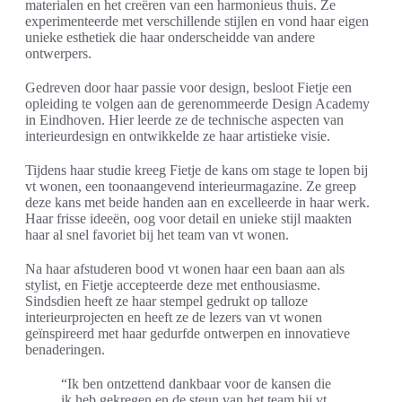
materialen en het creëren van een harmonieus thuis. Ze
experimenteerde met verschillende stijlen en vond haar eigen
unieke esthetiek die haar onderscheidde van andere
ontwerpers.
Gedreven door haar passie voor design, besloot Fietje een
opleiding te volgen aan de gerenommeerde Design Academy
in Eindhoven. Hier leerde ze de technische aspecten van
interieurdesign en ontwikkelde ze haar artistieke visie.
Tijdens haar studie kreeg Fietje de kans om stage te lopen bij
vt wonen, een toonaangevend interieurmagazine. Ze greep
deze kans met beide handen aan en excelleerde in haar werk.
Haar frisse ideeën, oog voor detail en unieke stijl maakten
haar al snel favoriet bij het team van vt wonen.
Na haar afstuderen bood vt wonen haar een baan aan als
stylist, en Fietje accepteerde deze met enthousiasme.
Sindsdien heeft ze haar stempel gedrukt op talloze
interieurprojecten en heeft ze de lezers van vt wonen
geïnspireerd met haar gedurfde ontwerpen en innovatieve
benaderingen.
“Ik ben ontzettend dankbaar voor de kansen die
ik heb gekregen en de steun van het team bij vt