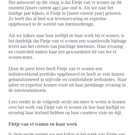
Het antwoord op die vraag is dat Fietje van vt wonen op dit
moment [insert current age] jaar oud is. Als we naar het
huidige jaar kijken, is Fietje in [insert current year] geboren.
Ze heeft dus al heel wat levenservaring en expertise
opgebouwd in de wereld van interieurdesign.
Als we kijken naar haar leeftijd en haar werk bij vt wonen, is
het duidelijk dat Fietje van vt wonen een waardevolle bijdrage
levert aan het creëren van prachtige interieurs. Haar ervaring
en creativiteit maken haar een gewaardeerd lid van het vt
wonen-team.
Door de jaren heen heeft Fietje van vt wonen een
indrukwekkend portfolio opgebouwd en heeft ze vele huizen
getransformeerd in stijlvolle en comfortabele leefruimtes. Haar
talent en expertise komen voort uit haar jarenlange ervaring in
de interieurindustrie.
Lees verder in de volgende sectie om meer te weten te komen
over het werk van Fietje van vt wonen en hoe haar leeftijd en
ervaring haar invloed hebben op haar creatieve visie en stijl.
Fietje van vt wonen en haar werk
In deze sectie nemen we een kijkje in het werk van Fietje van