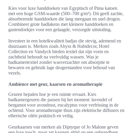
Kies voor luxe handdoeken van Egyptisch of Pima katoen
met een hoge GSM-waarde (500–700 g/m²). Dit geeft zachte,
absorberende handdoeken die lang meegaan en snel drogen.
Combineer grote badlakens met kleinere handdoeken en
gastendoekjes voor een gelaagde, verzorgde uitstraling.
Investeer in een hotelkwaliteit badjas die stevig, ademend en
duurzaam is. Merken zoals Abyss & Habidecor, Hotel
Collection en Vandyck bieden textiel dat zijn vorm en
zachtheid behoudt na veelvuldig wassen. Was je
badkamertextiel zonder wasverzachter om absorptie te
bewaren en gebruik lage drogerstanden voor behoud van
vezels.
Ambience met geur, kaarsen en aromatherapie
Geuren bepalen hoe je een ruimte ervaart. Kies
badkamergeuren die passen bij het moment: lavendel of
bergamot voor avondrust, eucalyptus voor verfrissing in de
ochtend. Voor aromatherapie thuis zijn elektrische diffusers en
etherische oliën praktisch en veilig.
Geurkaarsen van merken als Diptyque of Jo Malone geven
een luxe touch, maar zet kaarsen altijd op een onbrandbare