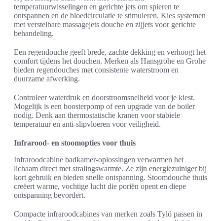
temperatuurwisselingen en gerichte jets om spieren te
ontspannen en de bloedcirculatie te stimuleren. Kies systemen
met verstelbare massagejets douche en zijjets voor gerichte
behandeling.
Een regendouche geeft brede, zachte dekking en verhoogt het
comfort tijdens het douchen. Merken als Hansgrohe en Grohe
bieden regendouches met consistente waterstroom en
duurzame afwerking.
Controleer waterdruk en doorstroomsnelheid voor je kiest.
Mogelijk is een boosterpomp of een upgrade van de boiler
nodig. Denk aan thermostatische kranen voor stabiele
temperatuur en anti-slipvloeren voor veiligheid.
Infrarood- en stoomopties voor thuis
Infraroodcabine badkamer-oplossingen verwarmen het
lichaam direct met stralingswarmte. Ze zijn energiezuiniger bij
kort gebruik en bieden snelle ontspanning. Stoomdouche thuis
creëert warme, vochtige lucht die poriën opent en diepe
ontspanning bevordert.
Compacte infraroodcabines van merken zoals Tylö passen in