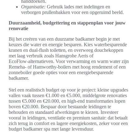
handdoeken.
Organisatie:
Gebruik lades met indelingen en
verborgen prullenbakken voor een opgeruimd beeld.
Duurzaamheid, budgettering en stappenplan voor jouw
renovatie
Bij het creëren van een duurzame badkamer begin je met
keuzes die water en energie besparen. Kies waterbesparende
kranen en dual‑flush toiletten, en overweeg douchekoppen
met laag verbruik zoals Hansgrohe Aeris of
EcoFlow‑alternatieven. Voor verwarming en warm water zijn
Remeha‑ of Hamworthy‑boilers met hoog rendement of een
zonneboiler goede opties voor een energiebesparende
badkamer.
Stel een realistisch budget op voor je project: kleine upgrades
vallen vaak tussen €1.000 en €5.000, middelgrote renovaties
tussen €5.000 en €20.000, en high‑end transformaties lopen
boven €20.000. Bespaar door bestaande leidingen te
behouden en standaard afwerkingen te kiezen. Investeer
vooral in leidingen, ventilatie en premium sanitair: dat betaalt
zich terug in comfort en lagere energiekosten, zeker voor een
budget badkamer spa met lange levensduur.