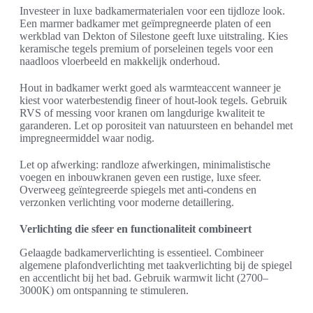
Investeer in luxe badkamermaterialen voor een tijdloze look.
Een marmer badkamer met geïmpregneerde platen of een
werkblad van Dekton of Silestone geeft luxe uitstraling. Kies
keramische tegels premium of porseleinen tegels voor een
naadloos vloerbeeld en makkelijk onderhoud.
Hout in badkamer werkt goed als warmteaccent wanneer je
kiest voor waterbestendig fineer of hout-look tegels. Gebruik
RVS of messing voor kranen om langdurige kwaliteit te
garanderen. Let op porositeit van natuursteen en behandel met
impregneermiddel waar nodig.
Let op afwerking: randloze afwerkingen, minimalistische
voegen en inbouwkranen geven een rustige, luxe sfeer.
Overweeg geïntegreerde spiegels met anti-condens en
verzonken verlichting voor moderne detaillering.
Verlichting die sfeer en functionaliteit combineert
Gelaagde badkamerverlichting is essentieel. Combineer
algemene plafondverlichting met taakverlichting bij de spiegel
en accentlicht bij het bad. Gebruik warmwit licht (2700–
3000K) om ontspanning te stimuleren.