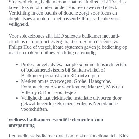
Sfeerverlichting badkamer ontstaat met indirecte LED-strips
boven kasten of onder randen voor een zwevend effect.
Verlichting in een badnis of douche zorgt voor focus en
diepte. Kies armaturen met passende IP-classificatie voor
veiligheid.
Voor spiegelzones zijn LED spiegels badkamer met anti-
condens en dimfuncties erg praktisch. Slimme scènes via
Philips Hue of vergelijkbare systemen geven je bediening op
maat en maken routineverlichting eenvoudig.
Professioneel advies: raadpleeg binnenhuisarchitecten
of badkameradviseurs bij Sanitairwinkel of
Badkamerspecialist voor 3D-ontwerpen.
Merken om te overwegen: Grohe, Hansgrohe,
Dornbracht en Axor voor kranen; Marazzi, Mosa en
Villeroy & Boch voor tegels.
Veiligheid: laat elektrische installatie uitvoeren door
gekwalificeerde elektriciens volgens Nederlandse
voorschriften.
wellness badkamer: essentiële elementen voor
ontspanning
Een wellness badkamer draait om rust en functionaliteit. Kies