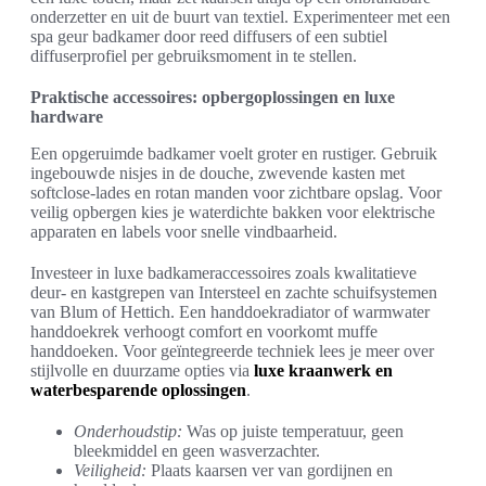
onderzetter en uit de buurt van textiel. Experimenteer met een
spa geur badkamer door reed diffusers of een subtiel
diffuserprofiel per gebruiksmoment in te stellen.
Praktische accessoires: opbergoplossingen en luxe
hardware
Een opgeruimde badkamer voelt groter en rustiger. Gebruik
ingebouwde nisjes in de douche, zwevende kasten met
softclose-lades en rotan manden voor zichtbare opslag. Voor
veilig opbergen kies je waterdichte bakken voor elektrische
apparaten en labels voor snelle vindbaarheid.
Investeer in luxe badkameraccessoires zoals kwalitatieve
deur- en kastgrepen van Intersteel en zachte schuifsystemen
van Blum of Hettich. Een handdoekradiator of warmwater
handdoekrek verhoogt comfort en voorkomt muffe
handdoeken. Voor geïntegreerde techniek lees je meer over
stijlvolle en duurzame opties via
luxe kraanwerk en
waterbesparende oplossingen
.
Onderhoudstip:
Was op juiste temperatuur, geen
bleekmiddel en geen wasverzachter.
Veiligheid:
Plaats kaarsen ver van gordijnen en