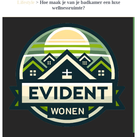
Lifestyle
>
Hoe maak je van je badkamer een luxe
wellnessruimte?