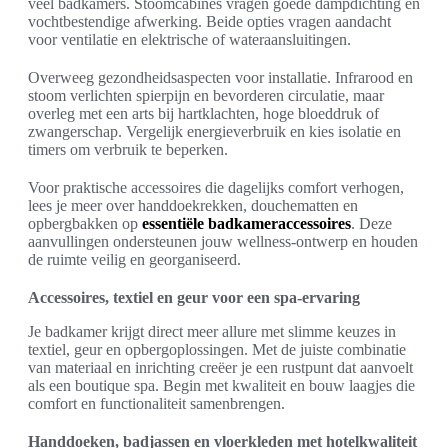
veel badkamers. Stoomcabines vragen goede dampdichting en
vochtbestendige afwerking. Beide opties vragen aandacht
voor ventilatie en elektrische of wateraansluitingen.
Overweeg gezondheidsaspecten voor installatie. Infrarood en
stoom verlichten spierpijn en bevorderen circulatie, maar
overleg met een arts bij hartklachten, hoge bloeddruk of
zwangerschap. Vergelijk energieverbruik en kies isolatie en
timers om verbruik te beperken.
Voor praktische accessoires die dagelijks comfort verhogen,
lees je meer over handdoekrekken, douchematten en
opbergbakken op
essentiële badkameraccessoires
. Deze
aanvullingen ondersteunen jouw wellness-ontwerp en houden
de ruimte veilig en georganiseerd.
Accessoires, textiel en geur voor een spa-ervaring
Je badkamer krijgt direct meer allure met slimme keuzes in
textiel, geur en opbergoplossingen. Met de juiste combinatie
van materiaal en inrichting creëer je een rustpunt dat aanvoelt
als een boutique spa. Begin met kwaliteit en bouw laagjes die
comfort en functionaliteit samenbrengen.
Handdoeken, badjassen en vloerkleden met hotelkwaliteit