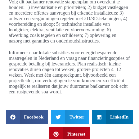
Volg dit badkamer renovatie stappenplan om overzicht te
houden: 1) inventarisatie en prioriteiten; 2) budget vastleggen
en meerdere offertes aanvragen bij erkende installateurs; 3)
ontwerp en vergunningen regelen met 2D/3D‑tekeningen; 4)
voorbereiding en sloop; 5) technische installatie van
loodgieter, elektra, ventilatie en vloerverwarming; 6)
afwerking zoals tegelen en schilderen; 7) oplevering en
nazorg met garanties en onderhoudsinstructies.
Informeer naar lokale subsidies voor energiebesparende
maatregelen in Nederland en vraag naar financieringsopties of
gespreide betaling bij leveranciers. Plan realistisch: kleine
renovaties duren dagen tot weken, grotere projecten 4–12
weken. Werk met één aanspreekpunt, bijvoorbeeld een
projectleider, om vertragingen te voorkomen en zo efficiënt
mogelijk te realiseren dat jouw duurzame badkamer ook echt
een rustgevende spa wordt.
Facebook
Twitter
LinkedIn
Pinterest