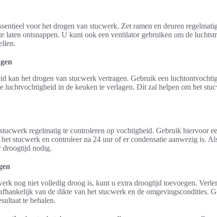
essentieel voor het drogen van stucwerk. Zet ramen en deuren regelmatig
 te laten ontsnappen. U kunt ook een ventilator gebruiken om de luchts
ellen.
agen
id kan het drogen van stucwerk vertragen. Gebruik een luchtontvochtig
e luchtvochtigheid in de keuken te verlagen. Dit zal helpen om het stucw
 stucwerk regelmatig te controleren op vochtigheid. Gebruik hiervoor e
op het stucwerk en controleer na 24 uur of er condensatie aanwezig is. A
r droogtijd nodig.
gen
werk nog niet volledig droog is, kunt u extra droogtijd toevoegen. Verl
afhankelijk van de dikte van het stucwerk en de omgevingscondities. G
ultaat te behalen.