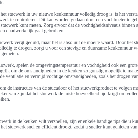
k.
 het stucwerk in uw nieuwe keukenmuur volledig droog is, is het verst
cwerk te controleren. Dit kan worden gedaan door een vochtmeter te g
t stucwerk kunt meten. Zorg ervoor dat de vochtigheidsniveaus binnen 
ken daadwerkelijk gaat gebruiken.
ucwerk vergt geduld, maar het is absoluut de moeite waard. Door het 
volledig te drogen, zorgt u voor een stevige en duurzame keukenmuur w
 genieten.
tucwerk, spelen de omgevingstemperatuur en vochtigheid ook een grote 
langrijk om de omstandigheden in de keuken zo gunstig mogelijk te mak
e ventilatie en vermijd vochtige omstandigheden, zoals het drogen van
n om de instructies van de stucadoor of het stucwerkproduct te volgen me
eker van zijn dat het stucwerk de juiste hoeveelheid tijd krijgt om volle
eiken.
cwerk in de keuken wilt versnellen, zijn er enkele handige tips die u ku
 het stucwerk snel en efficiënt droogt, zodat u sneller kunt genieten v