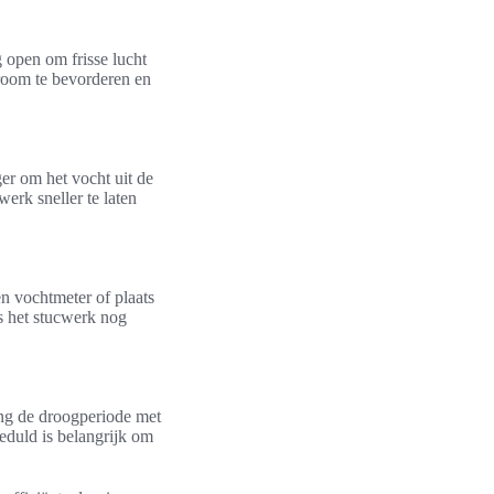
 open om frisse lucht
troom te bevorderen en
er om het vocht uit de
erk sneller te laten
en vochtmeter of plaats
ls het stucwerk nog
eng de droogperiode met
eduld is belangrijk om