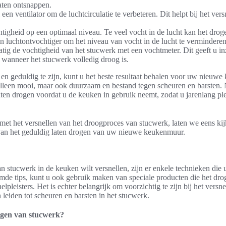
laten ontsnappen.
een ventilator om de luchtcirculatie te verbeteren. Dit helpt bij het vers
tigheid op een optimaal niveau. Te veel vocht in de lucht kan het dro
n luchtontvochtiger om het niveau van vocht in de lucht te verminderen
tig de vochtigheid van het stucwerk met een vochtmeter. Dit geeft u in
 wanneer het stucwerk volledig droog is.
 en geduldig te zijn, kunt u het beste resultaat behalen voor uw nieu
alleen mooi, maar ook duurzaam en bestand tegen scheuren en barsten. 
ten drogen voordat u de keuken in gebruik neemt, zodat u jarenlang pl
met het versnellen van het droogproces van stucwerk, laten we eens ki
 van het geduldig laten drogen van uw nieuwe keukenmuur.
n stucwerk in de keuken wilt versnellen, zijn er enkele technieken die 
mde tips, kunt u ook gebruik maken van speciale producten die het dr
elpleisters. Het is echter belangrijk om voorzichtig te zijn bij het versn
 leiden tot scheuren en barsten in het stucwerk.
ogen van stucwerk?