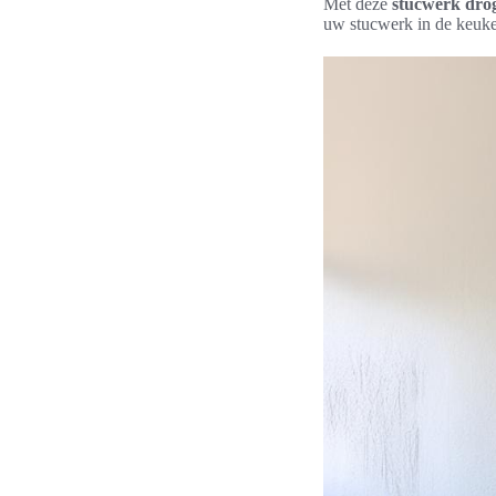
Met deze
stucwerk drog
uw stucwerk in de keuke