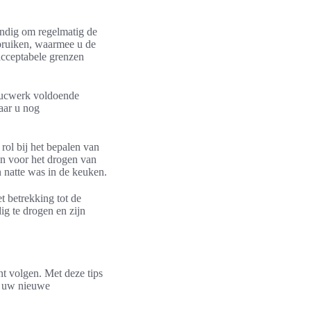
andig om regelmatig de
ebruiken, waarmee u de
acceptabele grenzen
stucwerk voldoende
aar u nog
rol bij het bepalen van
en voor het drogen van
 natte was in de keuken.
t betrekking tot de
dig te drogen en zijn
nt volgen. Met deze tips
an uw nieuwe