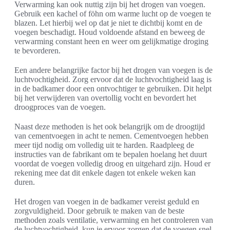
Verwarming kan ook nuttig zijn bij het drogen van voegen.
Gebruik een kachel of föhn om warme lucht op de voegen te
blazen. Let hierbij wel op dat je niet te dichtbij komt en de
voegen beschadigt. Houd voldoende afstand en beweeg de
verwarming constant heen en weer om gelijkmatige droging
te bevorderen.
Een andere belangrijke factor bij het drogen van voegen is de
luchtvochtigheid. Zorg ervoor dat de luchtvochtigheid laag is
in de badkamer door een ontvochtiger te gebruiken. Dit helpt
bij het verwijderen van overtollig vocht en bevordert het
droogproces van de voegen.
Naast deze methoden is het ook belangrijk om de droogtijd
van cementvoegen in acht te nemen. Cementvoegen hebben
meer tijd nodig om volledig uit te harden. Raadpleeg de
instructies van de fabrikant om te bepalen hoelang het duurt
voordat de voegen volledig droog en uitgehard zijn. Houd er
rekening mee dat dit enkele dagen tot enkele weken kan
duren.
Het drogen van voegen in de badkamer vereist geduld en
zorgvuldigheid. Door gebruik te maken van de beste
methoden zoals ventilatie, verwarming en het controleren van
de luchtvochtigheid, kun je ervoor zorgen dat de voegen snel