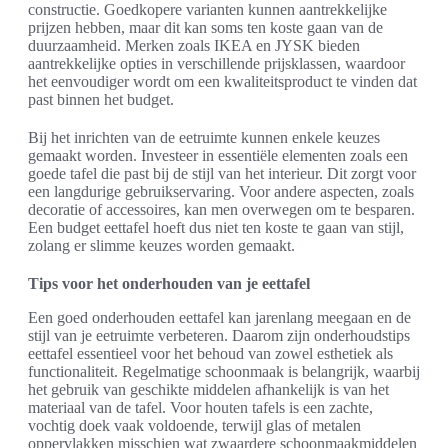
constructie. Goedkopere varianten kunnen aantrekkelijke
prijzen hebben, maar dit kan soms ten koste gaan van de
duurzaamheid. Merken zoals IKEA en JYSK bieden
aantrekkelijke opties in verschillende prijsklassen, waardoor
het eenvoudiger wordt om een kwaliteitsproduct te vinden dat
past binnen het budget.
Bij het inrichten van de eetruimte kunnen enkele keuzes
gemaakt worden. Investeer in essentiële elementen zoals een
goede tafel die past bij de stijl van het interieur. Dit zorgt voor
een langdurige gebruikservaring. Voor andere aspecten, zoals
decoratie of accessoires, kan men overwegen om te besparen.
Een budget eettafel hoeft dus niet ten koste te gaan van stijl,
zolang er slimme keuzes worden gemaakt.
Tips voor het onderhouden van je eettafel
Een goed onderhouden eettafel kan jarenlang meegaan en de
stijl van je eetruimte verbeteren. Daarom zijn onderhoudstips
eettafel essentieel voor het behoud van zowel esthetiek als
functionaliteit. Regelmatige schoonmaak is belangrijk, waarbij
het gebruik van geschikte middelen afhankelijk is van het
materiaal van de tafel. Voor houten tafels is een zachte,
vochtig doek vaak voldoende, terwijl glas of metalen
oppervlakken misschien wat zwaardere schoonmaakmiddelen