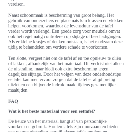
vereisen.
Naast schoonmaak is bescherming van groot belang. Het
gebruik van onderzetters en placemats kan krassen en vlekken
helpen voorkomen, waardoor de levensduur van de tafel
verder wordt verlengd. Een goede zorg voor meubels omvat
ook het regelmatig controleren op slijtage of beschadigingen.
Als er kleine krasjes of deuken ontstaan, is het raadzaam deze
tijdig te behandelen om verdere schade te voorkomen.
Ten slotte, vergeet niet om de tafel af en toe opnieuw te oliën
of lakken, afhankelijk van het materiaal. Dit verfrist niet alleen
de uitstraling, maar biedt ook extra bescherming tegen
dagelijkse slijtage. Door het volgen van deze onderhoudstips
eettafel kan men ervoor zorgen dat de tafel er altijd prettig
uitziet en een blijvende indruk maakt tijdens gezamenlijke
maaltijden.
FAQ
Wat is het beste materiaal voor een eettafel?
De keuze van het materiaal hangt af van persoonlijke
voorkeur en gebruik. Houten tafels zijn duurzaam en bieden
een warme uitstraling, terwijl glazen tafels modern en