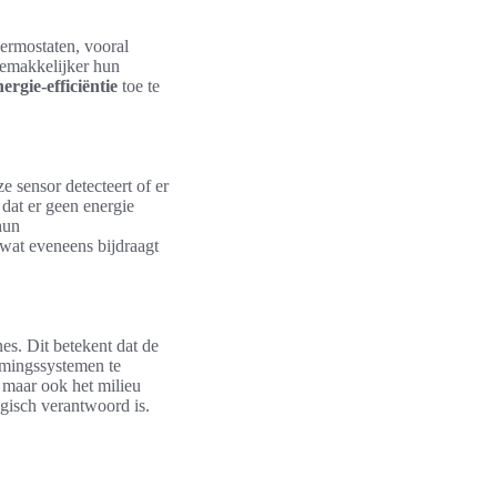
ermostaten, vooral
gemakkelijker hun
ergie-efficiëntie
toe te
 sensor detecteert of er
 dat er geen energie
hun
 wat eveneens bijdraagt
es. Dit betekent dat de
rmingssystemen te
 maar ook het milieu
ogisch verantwoord is.