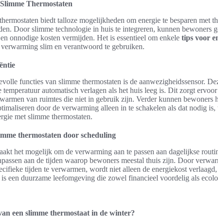
 Slimme Thermostaten
hermostaten biedt talloze mogelijkheden om energie te besparen met th
den. Door slimme technologie in huis te integreren, kunnen bewoners 
 en onnodige kosten vermijden. Het is essentieel om enkele
tips voor en
 verwarming slim en verantwoord te gebruiken.
ëntie
olle functies van slimme thermostaten is de aanwezigheidssensor. Deze
 temperatuur automatisch verlagen als het huis leeg is. Dit zorgt ervoor
rwarmen van ruimtes die niet in gebruik zijn. Verder kunnen bewoners 
maliseren door de verwarming alleen in te schakelen als dat nodig is,
ergie met slimme thermostaten.
limme thermostaten door scheduling
akt het mogelijk om de verwarming aan te passen aan dagelijkse routin
passen aan de tijden waarop bewoners meestal thuis zijn. Door verwa
fieke tijden te verwarmen, wordt niet alleen de energiekost verlaagd,
 is een duurzame leefomgeving die zowel financieel voordelig als ecol
van een slimme thermostaat in de winter?