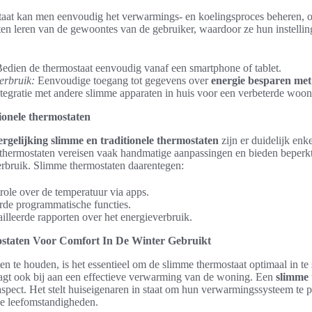
aat kan men eenvoudig het verwarmings- en koelingsproces beheren, 
ten leren van de gewoontes van de gebruiker, waardoor ze hun instelli
edien de thermostaat eenvoudig vanaf een smartphone of tablet.
verbruik:
Eenvoudige toegang tot gegevens over
energie besparen met
tegratie met andere slimme apparaten in huis voor een verbeterde woon
tionele thermostaten
ergelijking slimme en traditionele thermostaten
zijn er duidelijk enk
le thermostaten vereisen vaak handmatige aanpassingen en bieden beper
erbruik. Slimme thermostaten daarentegen:
ole over de temperatuur via apps.
de programmatische functies.
illeerde rapporten over het energieverbruik.
staten Voor Comfort In De Winter Gebruikt
 te houden, is het essentieel om de slimme thermostaat optimaal in te st
aagt ook bij aan een effectieve verwarming van de woning. Een
slimme 
 aspect. Het stelt huiseigenaren in staat om hun verwarmingssysteem te p
ke leefomstandigheden.