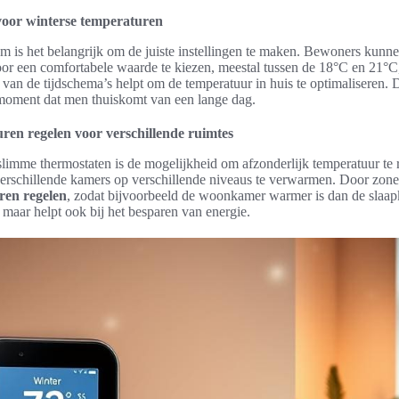
voor winterse temperaturen
em is het belangrijk om de juiste instellingen te maken. Bewoners kun
or een comfortabele waarde te kiezen, meestal tussen de 18°C en 21°C
van de tijdschema’s helpt om de temperatuur in huis te optimaliseren. D
 moment dat men thuiskomt van een lange dag.
en regelen voor verschillende ruimtes
limme thermostaten is de mogelijkheid om afzonderlijk temperatuur te r
rschillende kamers op verschillende niveaus te verwarmen. Door zones
ren regelen
, zodat bijvoorbeeld de woonkamer warmer is dan de slaapk
 maar helpt ook bij het besparen van energie.