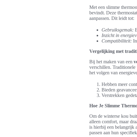
Met een slimme thermost
bevindt. Deze thermosta
aanpassen. Dit leidt tot:
Gebruiksgemak:
B
Inzicht in energie
Compatibiliteit:
In
Vergelijking met tradi
Bij het maken van een
v
verschillen. Traditione
het volgen van energiev
Hebben meer contr
Bieden geavanceer
Verstrekken gedeta
Hoe Je Slimme Thermo
Om de winterse kou buiten
alleen comfort, maar dr
is hierbij een belangrijk
passen aan hun specifie