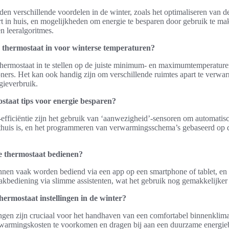
en verschillende voordelen in de winter, zoals het optimaliseren van de
t in huis, en mogelijkheden om energie te besparen door gebruik te m
n leeralgoritmes.
e thermostaat in voor winterse temperaturen?
thermostaat in te stellen op de juiste minimum- en maximumtemperature
ers. Het kan ook handig zijn om verschillende ruimtes apart te verwa
gieverbruik.
staat tips voor energie besparen?
-efficiëntie zijn het gebruik van ‘aanwezigheid’-sensoren om automatis
 thuis is, en het programmeren van verwarmingsschema’s gebaseerd op d
e thermostaat bedienen?
nen vaak worden bediend via een app op een smartphone of tablet, en
akbediening via slimme assistenten, wat het gebruik nog gemakkelijker
hermostaat instellingen in de winter?
lingen zijn cruciaal voor het handhaven van een comfortabel binnenklima
warmingskosten te voorkomen en dragen bij aan een duurzame energie