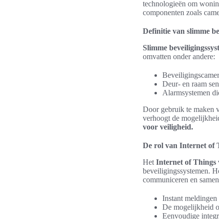
technologieën om woning
componenten zoals camer
Definitie van slimme b
Slimme beveiligingssy
omvatten onder andere:
Beveiligingscamer
Deur- en raam sen
Alarmsystemen die 
Door gebruik te maken 
verhoogt de mogelijkheid 
voor veiligheid.
De rol van Internet of 
Het
Internet of Things 
beveiligingssystemen. He
communiceren en samenwe
Instant meldingen 
De mogelijkheid o
Eenvoudige integra