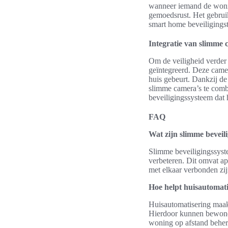
wanneer iemand de wonin
gemoedsrust. Het gebrui
smart home beveiligingst
Integratie van slimme
Om de veiligheid verder
geïntegreerd. Deze came
huis gebeurt. Dankzij d
slimme camera’s te combi
beveiligingssysteem dat 
FAQ
Wat zijn slimme beveil
Slimme beveiligingssyst
verbeteren. Dit omvat ap
met elkaar verbonden zi
Hoe helpt huisautomatis
Huisautomatisering maakt
Hierdoor kunnen bewoners
woning op afstand behere