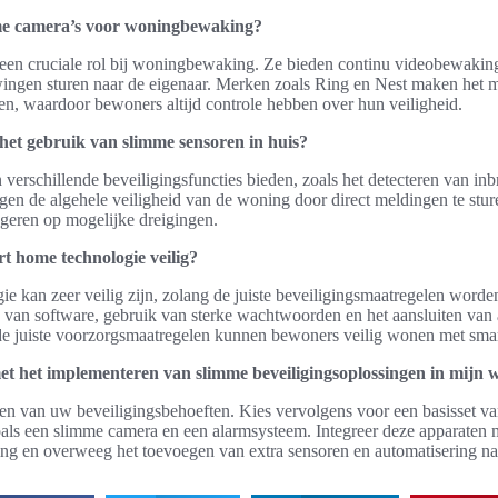
mme camera’s voor woningbewaking?
een cruciale rol bij woningbewaking. Ze bieden continu videobewaki
ingen sturen naar de eigenaar. Merken zoals Ring en Nest maken het m
en, waardoor bewoners altijd controle hebben over hun veiligheid.
het gebruik van slimme sensoren in huis?
erschillende beveiligingsfuncties bieden, zoals het detecteren van inb
gen de algehele veiligheid van de woning door direct meldingen te stu
ageren op mogelijke dreigingen.
rt home technologie veilig?
ie kan zeer veilig zijn, zolang de juiste beveiligingsmaatregelen worde
n van software, gebruik van sterke wachtwoorden en het aansluiten van
de juiste voorzorgsmaatregelen kunnen bewoners veilig wonen met sma
et het implementeren van slimme beveiligingsoplossingen in mijn 
ren van uw beveiligingsbehoeften. Kies vervolgens voor een basisset v
oals een slimme camera en een alarmsysteem. Integreer deze apparaten
ng en overweeg het toevoegen van extra sensoren en automatisering na