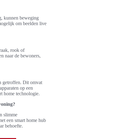
ng, kunnen beweging
ogelijk om beelden live
raak, rook of
ren naar de bewoners,
n getroffen. Dit omvat
 apparaten op een
rt home technologie.
woning?
an slimme
 met een smart home hub
ar behoefte.