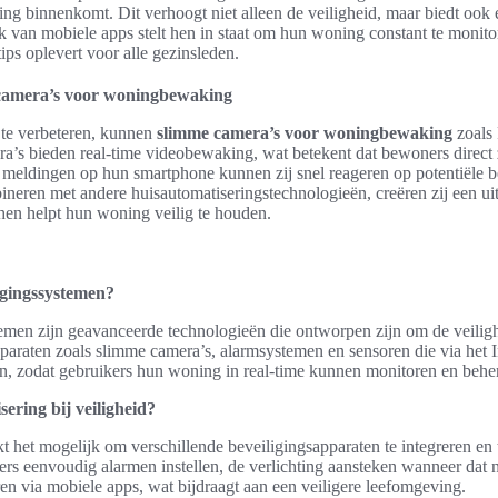
g binnenkomt. Dit verhoogt niet alleen de veiligheid, maar biedt ook 
k van mobiele apps stelt hen in staat om hun woning constant te monit
ips oplevert voor alle gezinsleden.
 camera’s voor woningbewaking
 te verbeteren, kunnen
slimme camera’s voor woningbewaking
zoals
ra’s bieden real-time videobewaking, wat betekent dat bewoners direct
e meldingen op hun smartphone kunnen zij snel reageren op potentiële 
neren met andere huisautomatiseringstechnologieën, creëren zij een ui
hen helpt hun woning veilig te houden.
igingssystemen?
emen zijn geavanceerde technologieën die ontworpen zijn om de veilig
paraten zoals slimme camera’s, alarmsystemen en sensoren die via het I
jn, zodat gebruikers hun woning in real-time kunnen monitoren en behe
ering bij veiligheid?
 het mogelijk om verschillende beveiligingsapparaten te integreren en 
 eenvoudig alarmen instellen, de verlichting aansteken wanneer dat no
n via mobiele apps, wat bijdraagt aan een veiligere leefomgeving.