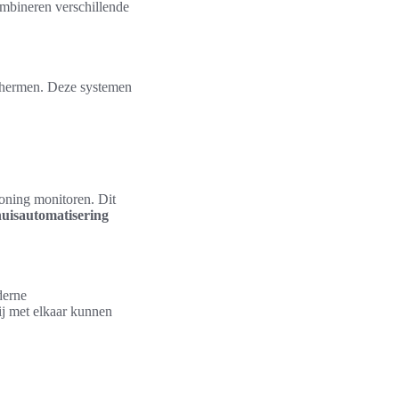
mbineren verschillende
schermen. Deze systemen
oning monitoren. Dit
huisautomatisering
derne
ij met elkaar kunnen