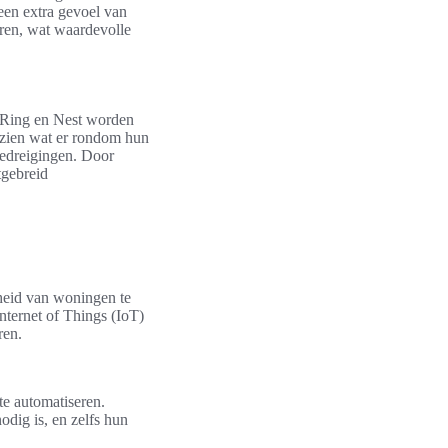
een extra gevoel van
oren, wat waardevolle
 Ring en Nest worden
 zien wat er rondom hun
bedreigingen. Door
tgebreid
heid van woningen te
nternet of Things (IoT)
ren.
te automatiseren.
dig is, en zelfs hun