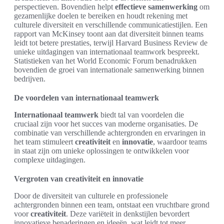
perspectieven. Bovendien helpt
effectieve samenwerking
om
gezamenlijke doelen te bereiken en houdt rekening met
culturele diversiteit en verschillende communicatiestijlen. Een
rapport van McKinsey toont aan dat diversiteit binnen teams
leidt tot betere prestaties, terwijl Harvard Business Review de
unieke uitdagingen van internationaal teamwork bespreekt.
Statistieken van het World Economic Forum benadrukken
bovendien de groei van internationale samenwerking binnen
bedrijven.
De voordelen van internationaal teamwerk
Internationaal teamwerk
biedt tal van voordelen die
cruciaal zijn voor het succes van moderne organisaties. De
combinatie van verschillende achtergronden en ervaringen in
het team stimuleert
creativiteit
en
innovatie
, waardoor teams
in staat zijn om unieke oplossingen te ontwikkelen voor
complexe uitdagingen.
Vergroten van creativiteit en innovatie
Door de diversiteit van culturele en professionele
achtergronden binnen een team, ontstaat een vruchtbare grond
voor
creativiteit
. Deze variëteit in denkstijlen bevordert
innovatieve benaderingen en ideeën, wat leidt tot meer