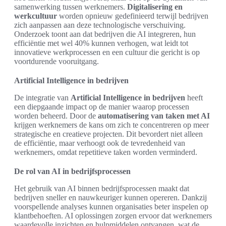
samenwerking tussen werknemers.
Digitalisering en
werkcultuur
worden opnieuw gedefinieerd terwijl bedrijven
zich aanpassen aan deze technologische verschuiving.
Onderzoek toont aan dat bedrijven die AI integreren, hun
efficiëntie met wel 40% kunnen verhogen, wat leidt tot
innovatieve werkprocessen en een cultuur die gericht is op
voortdurende vooruitgang.
Artificial Intelligence in bedrijven
De integratie van
Artificial Intelligence in bedrijven
heeft
een diepgaande impact op de manier waarop processen
worden beheerd. Door de
automatisering van taken met AI
krijgen werknemers de kans om zich te concentreren op meer
strategische en creatieve projecten. Dit bevordert niet alleen
de efficiëntie, maar verhoogt ook de tevredenheid van
werknemers, omdat repetitieve taken worden verminderd.
De rol van AI in bedrijfsprocessen
Het gebruik van AI binnen bedrijfsprocessen maakt dat
bedrijven sneller en nauwkeuriger kunnen opereren. Dankzij
voorspellende analyses kunnen organisaties beter inspelen op
klantbehoeften. AI oplossingen zorgen ervoor dat werknemers
waardevolle inzichten en hulpmiddelen ontvangen, wat de