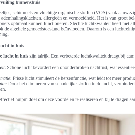
vuiling binnenshuis
deeltjes, schimmels en vluchtige organische stoffen (VOS) vaak aanwezig
 ademhalingsklachten, allergieën en vermoeidheid. Het is van groot bel
oners optimaal kunnen functioneren. Slechte luchtkwaliteit heeft niet al
k de algehele gemoedstoestand beïnvloeden. Daarom is een luchtreini
ning.
ucht in huis
e lucht in huis
zijn talrijk. Een verbeterde luchtkwaliteit draagt bij aan:
eit
: Schone lucht bevordert een ononderbroken nachtrust, wat essentieel
ratie
: Frisse lucht stimuleert de hersenfunctie, wat leidt tot meer product
uim
: Door het elimineren van schadelijke stoffen in de lucht, vermindert 
en.
 effectief hulpmiddel om deze voordelen te realiseren en bij te dragen a