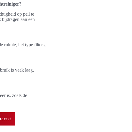
htreiniger?
htigheid op peil te
 bijdragen aan een
 ruimte, het type filters,
bruik is vaak laag,
eer is, zoals de
terest