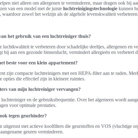
elpen niet alleen om allergenen te verminderen, maar dragen ook bij a
ezen van een model met de juiste
luchtreinigingstechnologie
kunnen hu
s, waardoor zowel het welzijn als de algehele levenskwaliteit verbeteren
van het gebruik van een luchtreiniger thuis?
e luchtkwaliteit te verbeteren door schadelijke deeltjes, allergenen en ve
aagt bij aan een gezonde binnenlucht, vermindert allergieën en verbetert d
 het beste voor een klein appartement?
nt zijn compacte luchtreinigers met een HEPA-filter aan te raden. Merk
opties die effectief zijn in kleinere ruimtes.
lters van mijn luchtreiniger vervangen?
e luchtreiniger en de gebruiksfrequentie. Over het algemeen wordt aang
gen voor optimale prestaties.
 ook tegen geurhinder?
ijn uitgerust met actieve koolfilters die geurstoffen en VOS (vluchtige 
naangename geuren verminderen.