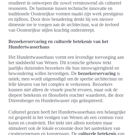
resulteert in ontwerpen die zowel vernieuwend als cultureel
resoneren. De harmonie tussen technische innovatie en
traditionele Oostenrijkse vormen maakt zijn werk prestigieus
en tijdloos. Door deze benadering denkt hij een nieuwe
dimensie toe te voegen aan de architectuur, wat de invloed
van Oostenrijkse stijlen krachtig onderstreept.
Bezoekerservaring en culturele betekenis van het
Hundertwasserhaus
Het Hundertwasserhaus vormt een levendige toevoeging aan
het stadsbeeld van Wenen. Dit iconische gebouw trekt
jaarlijks duizenden bezoekers die hun nieuwsgierigheid en
bewondering willen bevredigen. De
bezoekerservaring
is
uniek; men wordt uitgenodigd om de speelse architectuur en
felle kleuren van het complex te verkennen. Bezoekers
kunnen niet alleen de visuele pracht ervaren, maar ook de
diepere betekenis en filosofieën erachter waarderen, die door
Dürrenberger en Hundertwasser zijn geïnspireerd.
Cultureel gezien heeft het Hundertwasserhaus een belangrijke
rol gespeeld in het vestigen van Wenen als een centrum voor
kunst en creativiteit. Het trekt niet alleen toeristen maar
stimuleert ook de lokale economie door het aantrekken van
creatievemensen en kunstenaars. De
culturele betekenis
van