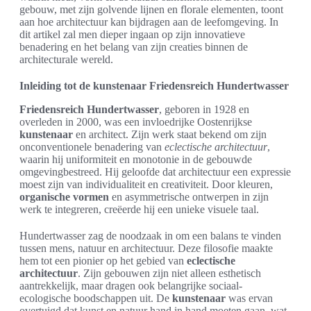
gebouw, met zijn golvende lijnen en florale elementen, toont
aan hoe architectuur kan bijdragen aan de leefomgeving. In
dit artikel zal men dieper ingaan op zijn innovatieve
benadering en het belang van zijn creaties binnen de
architecturale wereld.
Inleiding tot de kunstenaar Friedensreich Hundertwasser
Friedensreich Hundertwasser
, geboren in 1928 en
overleden in 2000, was een invloedrijke Oostenrijkse
kunstenaar
en architect. Zijn werk staat bekend om zijn
onconventionele benadering van
eclectische architectuur
,
waarin hij uniformiteit en monotonie in de gebouwde
omgevingbestreed. Hij geloofde dat architectuur een expressie
moest zijn van individualiteit en creativiteit. Door kleuren,
organische vormen
en asymmetrische ontwerpen in zijn
werk te integreren, creëerde hij een unieke visuele taal.
Hundertwasser zag de noodzaak in om een balans te vinden
tussen mens, natuur en architectuur. Deze filosofie maakte
hem tot een pionier op het gebied van
eclectische
architectuur
. Zijn gebouwen zijn niet alleen esthetisch
aantrekkelijk, maar dragen ook belangrijke sociaal-
ecologische boodschappen uit. De
kunstenaar
was ervan
overtuigd dat kunst en natuur hand in hand moeten gaan, wat