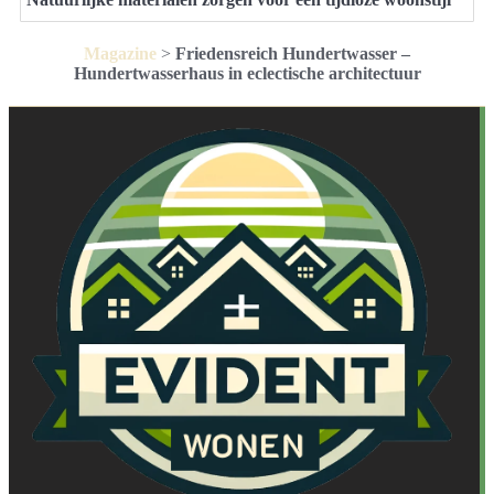
Magazine
>
Friedensreich Hundertwasser –
Hundertwasserhaus in eclectische architectuur