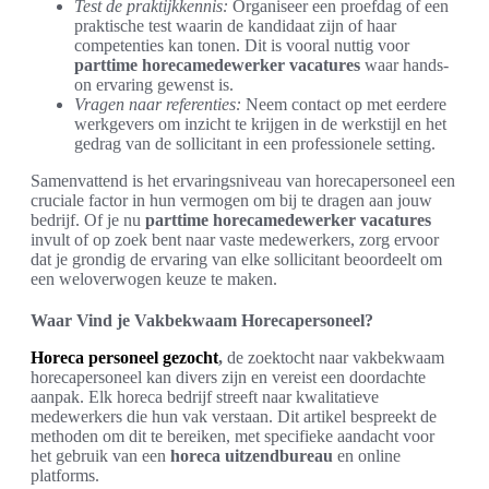
Test de praktijkkennis:
Organiseer een proefdag of een
praktische test waarin de kandidaat zijn of haar
competenties kan tonen. Dit is vooral nuttig voor
parttime horecamedewerker vacatures
waar hands-
on ervaring gewenst is.
Vragen naar referenties:
Neem contact op met eerdere
werkgevers om inzicht te krijgen in de werkstijl en het
gedrag van de sollicitant in een professionele setting.
Samenvattend is het ervaringsniveau van horecapersoneel een
cruciale factor in hun vermogen om bij te dragen aan jouw
bedrijf. Of je nu
parttime horecamedewerker vacatures
invult of op zoek bent naar vaste medewerkers, zorg ervoor
dat je grondig de ervaring van elke sollicitant beoordeelt om
een weloverwogen keuze te maken.
Waar Vind je Vakbekwaam Horecapersoneel?
Horeca personeel gezocht
,
de zoektocht naar vakbekwaam
horecapersoneel kan divers zijn en vereist een doordachte
aanpak. Elk horeca bedrijf streeft naar kwalitatieve
medewerkers die hun vak verstaan. Dit artikel bespreekt de
methoden om dit te bereiken, met specifieke aandacht voor
het gebruik van een
horeca uitzendbureau
en online
platforms.