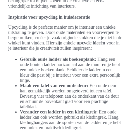
belangrijke rol blijven spelen in de creatieve en eco-
vriendelijke inrichting van interieurs.
Inspiratie voor upcycling in huisdecoratie
Upcycling is de perfecte manier om je interieur een unieke
uitstraling te geven. Door oude materialen en voorwerpen te
hergebruiken, creëer je vaak originele stukken die je niet in de
winkel kunt vinden. Hier zijn enkele
upcycle ideeën
voor in
je interieur die je creativiteit zullen inspireren:
Gebruik oude ladder als boekenplank:
Hang een
oude houten ladder horizontaal aan de muur en je hebt
een unieke boekenplank. Schilder de ladder in een
kleur die past bij je interieur voor een extra persoonlijk
tintje.
Maak een tafel van een oude deur:
Een oude deur
kan gemakkelijk worden omgetoverd tot een tafel.
Bevestig vier tafelpoten aan de onderkant van de deur
en schuur de bovenkant glad voor een prachtige
tafelblad.
Verander een ladder in een kledingrek:
Een oude
ladder kan ook worden gebruikt als kledingrek. Hang
kledinghangers aan de sporten van de ladder en je hebt
een uniek en praktisch kledingrek.