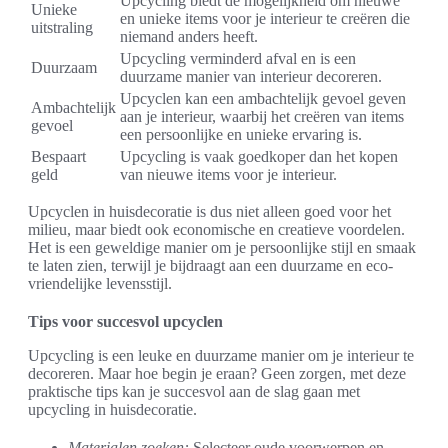
Upcycling biedt de mogelijkheid om nieuwe
Unieke
en unieke items voor je interieur te creëren die
uitstraling
niemand anders heeft.
Upcycling verminderd afval en is een
Duurzaam
duurzame manier van interieur decoreren.
Upcyclen kan een ambachtelijk gevoel geven
Ambachtelijk
aan je interieur, waarbij het creëren van items
gevoel
een persoonlijke en unieke ervaring is.
Bespaart
Upcycling is vaak goedkoper dan het kopen
geld
van nieuwe items voor je interieur.
Upcyclen in huisdecoratie is dus niet alleen goed voor het
milieu, maar biedt ook economische en creatieve voordelen.
Het is een geweldige manier om je persoonlijke stijl en smaak
te laten zien, terwijl je bijdraagt aan een duurzame en eco-
vriendelijke levensstijl.
Tips voor succesvol upcyclen
Upcycling is een leuke en duurzame manier om je interieur te
decoreren. Maar hoe begin je eraan? Geen zorgen, met deze
praktische tips kan je succesvol aan de slag gaan met
upcycling in huisdecoratie.
Materialen zoeken:
Selecteer oude voorwerpen en