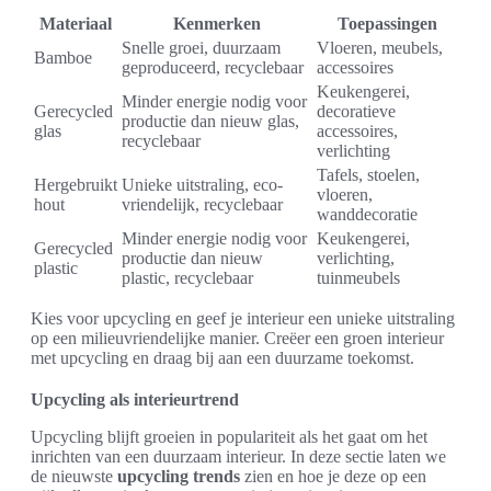
Materiaal
Kenmerken
Toepassingen
Snelle groei, duurzaam
Vloeren, meubels,
Bamboe
geproduceerd, recyclebaar
accessoires
Keukengerei,
Minder energie nodig voor
Gerecycled
decoratieve
productie dan nieuw glas,
glas
accessoires,
recyclebaar
verlichting
Tafels, stoelen,
Hergebruikt
Unieke uitstraling, eco-
vloeren,
hout
vriendelijk, recyclebaar
wanddecoratie
Minder energie nodig voor
Keukengerei,
Gerecycled
productie dan nieuw
verlichting,
plastic
plastic, recyclebaar
tuinmeubels
Kies voor upcycling en geef je interieur een unieke uitstraling
op een milieuvriendelijke manier. Creëer een groen interieur
met upcycling en draag bij aan een duurzame toekomst.
Upcycling als interieurtrend
Upcycling blijft groeien in populariteit als het gaat om het
inrichten van een duurzaam interieur. In deze sectie laten we
de nieuwste
upcycling trends
zien en hoe je deze op een