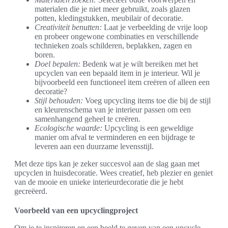
materialen die je niet meer gebruikt, zoals glazen
potten, kledingstukken, meubilair of decoratie.
Creativiteit benutten:
Laat je verbeelding de vrije loop
en probeer ongewone combinaties en verschillende
technieken zoals schilderen, beplakken, zagen en
boren.
Doel bepalen:
Bedenk wat je wilt bereiken met het
upcyclen van een bepaald item in je interieur. Wil je
bijvoorbeeld een functioneel item creëren of alleen een
decoratie?
Stijl behouden:
Voeg upcycling items toe die bij de stijl
en kleurenschema van je interieur passen om een
samenhangend geheel te creëren.
Ecologische waarde:
Upcycling is een geweldige
manier om afval te verminderen en een bijdrage te
leveren aan een duurzame levensstijl.
Met deze tips kan je zeker succesvol aan de slag gaan met
upcyclen in huisdecoratie. Wees creatief, heb plezier en geniet
van de mooie en unieke interieurdecoratie die je hebt
gecreëerd.
Voorbeeld van een upcyclingproject
Om je te inspireren en een beeld te geven van een upcycle