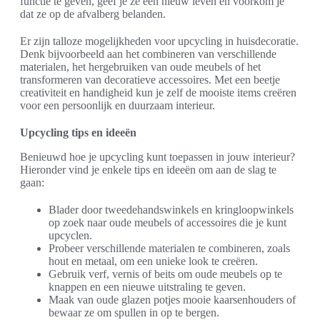
functie te geven, geef je ze een nieuw leven en voorkom je
dat ze op de afvalberg belanden.
Er zijn talloze mogelijkheden voor upcycling in huisdecoratie.
Denk bijvoorbeeld aan het combineren van verschillende
materialen, het hergebruiken van oude meubels of het
transformeren van decoratieve accessoires. Met een beetje
creativiteit en handigheid kun je zelf de mooiste items creëren
voor een persoonlijk en duurzaam interieur.
Upcycling tips en ideeën
Benieuwd hoe je upcycling kunt toepassen in jouw interieur?
Hieronder vind je enkele tips en ideeën om aan de slag te
gaan:
Blader door tweedehandswinkels en kringloopwinkels
op zoek naar oude meubels of accessoires die je kunt
upcyclen.
Probeer verschillende materialen te combineren, zoals
hout en metaal, om een unieke look te creëren.
Gebruik verf, vernis of beits om oude meubels op te
knappen en een nieuwe uitstraling te geven.
Maak van oude glazen potjes mooie kaarsenhouders of
bewaar ze om spullen in op te bergen.