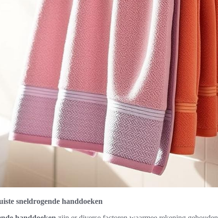
juiste sneldrogende handdoeken
gende handdoeken
zijn er diverse factoren waarmee rekening gehoude