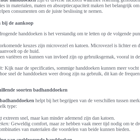
ies in materialen, maten en absorptiecapaciteit maken het belangrijk om
lpen consumenten om de juiste beslissing te nemen.
 bij de aankoop
drogende handdoeken is het verstandig om te letten op de volgende pun
rkomende keuzes zijn microvezel en katoen. Microvezel is lichter en dro
aanvoelt op de huid.
n variëren en kunnen van invloed zijn op gebruiksgemak, vooral in de
t:
Kijk naar de specificaties, sommige handdoeken kunnen meer vocht
oe snel de handdoeken weer droog zijn na gebruik, dit kan de frequen
chillende soorten badhanddoeken
g badhanddoeken
helpt bij het begrijpen van de verschillen tussen me
elk type:
 extreem snel, maar kan minder ademend zijn dan katoen.
eken:
Geweldig comfort, maar ze hebben vaak meer tijd nodig om te dr
mbinaties van materialen die voordelen van beide kunnen bieden.
ing van sneldrogende handdoeken