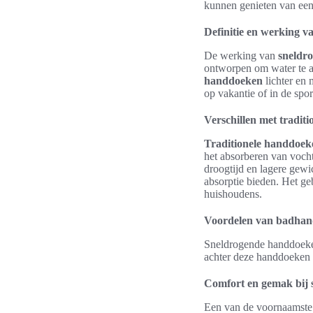
kunnen genieten van een
Definitie en werking 
De werking van
sneldr
ontworpen om water te ab
handdoeken
lichter en
op vakantie of in de spor
Verschillen met tradit
Traditionele handdoek
het absorberen van vocht
droogtijd en lagere gewi
absorptie bieden. Het ge
huishoudens.
Voordelen van badhand
Sneldrogende handdoeken
achter deze handdoeken z
Comfort en gemak bij s
Een van de voornaamst