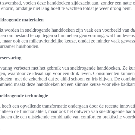
t zwembad, voelen deze handdoeken zijdezacht aan, zonder een natte of
 enorm, omdat je niet lang hoeft te wachten totdat je weer droog bent.
ldrogende materialen
ikt worden in sneldrogende handdoeken zijn vaak een voorbeeld van
du
en om bestand te zijn tegen schimmel en geurvorming, wat hun levens
el, maar ook een milieuvriendelijke keuze, omdat ze minder vaak gewas
duurzamer huishouden.
erservaring
rvaring verbetert met het gebruik van sneldrogende handdoeken. Ze kun
gen, waardoor ze ideaal zijn voor een druk leven. Consumenten kunne
oducten, met de zekerheid dat ze altijd schoon en fris blijven. De combina
zaamheid maakt deze handdoeken tot een slimme keuze voor elke badkam
eldrogende technologie
 heeft een opvallende transformatie ondergaan door de recente innovati
t alleen de functionaliteit, maar ook het ontwerp van sneldrogende ba
ducten die een uitstekende combinatie van comfort en praktische voord
l