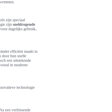
 zwemmen.
ls zijn speciaal
gie zijn
sneldrogende
l voor dagelijks gebruik,
inder efficiënt maakt in
 door hun snelle
toch een uitstekende
 vooral in moderne
nnovatieve technologie
Na een verfrissende