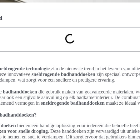
l
eldrogende technologie
zijn de nieuwste trend in het leveren van ulti
eze innovatieve
sneldrogende badhanddoeken
zijn speciaal ontworp
rdampen, wat zorgt voor een snellere en prettigere ervaring.
xe badhanddoeken
die gebruik maken van geavanceerde materialen, 
maar ook een stijlvolle aanvulling op elk badkamerinterieur. De combinat
ademend vermogen in
sneldrogende badhanddoeken
maakt ze ideaal v
e badhanddoeken?
ddoeken
bieden een handige oplossing voor iedereen die behoefte heeft
en voor snelle droging
. Deze handdoeken zijn vervaardigd uit unieke 
op te nemen en snel te verdampen. Dit zorgt ervoor dat gebruikers binn