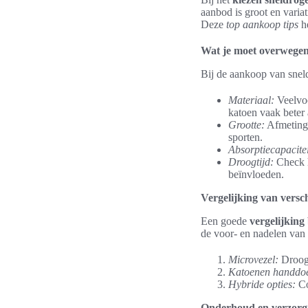
aanbod is groot en variat
Deze
top aankoop tips
he
Wat je moet overwegen
Bij de aankoop van snel
Materiaal:
Veelvoo
katoen vaak beter 
Grootte:
Afmetinge
sporten.
Absorptiecapacitei
Droogtijd:
Check h
beïnvloeden.
Vergelijking van vers
Een goede
vergelijkin
de voor- en nadelen van 
Microvezel:
Droogt
Katoenen handdo
Hybride opties:
Co
Onderhoud en verzorg