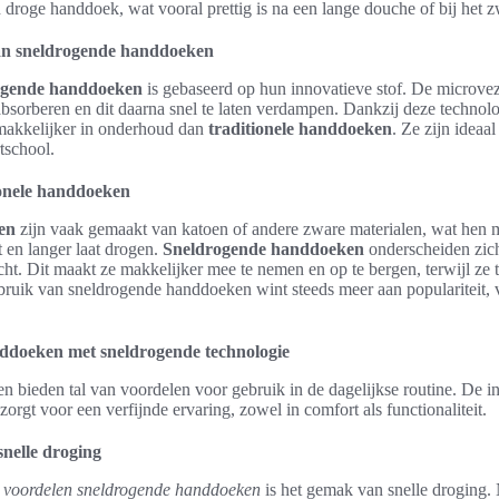
 droge handdoek, wat vooral prettig is na een lange douche of bij het
van sneldrogende handdoeken
ogende handdoeken
is gebaseerd op hun innovatieve stof. De microveze
sorberen en dit daarna snel te laten verdampen. Dankzij deze technolo
 makkelijker in onderhoud dan
traditionele handdoeken
. Ze zijn ideaa
tschool.
ionele handdoeken
en
zijn vaak gemaakt van katoen of andere zware materialen, wat hen m
 en langer laat drogen.
Sneldrogende handdoeken
onderscheiden zich
cht. Dit maakt ze makkelijker mee te nemen en op te bergen, terwijl ze 
bruik van sneldrogende handdoeken wint steeds meer aan populariteit,
doeken met sneldrogende technologie
 bieden tal van voordelen voor gebruik in de dagelijkse routine. De i
orgt voor een verfijnde ervaring, zowel in comfort als functionaliteit.
nelle droging
e
voordelen sneldrogende handdoeken
is het gemak van snelle droging. 