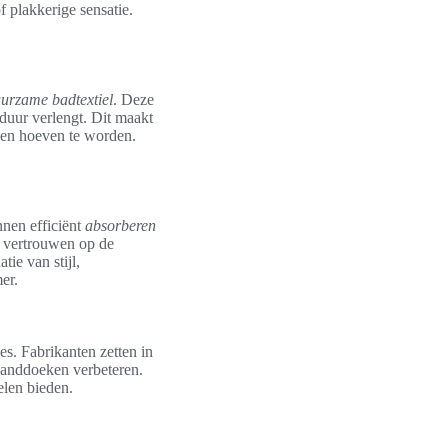
 plakkerige sensatie.
urzame badtextiel
. Deze
duur verlengt. Dit maakt
sen hoeven te worden.
nen efficiënt
absorberen
n vertrouwen op de
tie van stijl,
er.
es. Fabrikanten zetten in
dhanddoeken verbeteren.
elen bieden.