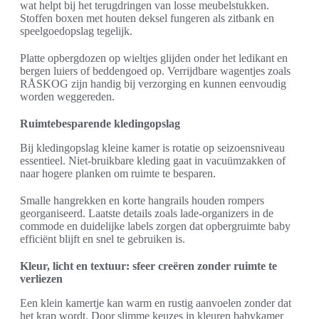
wat helpt bij het terugdringen van losse meubelstukken.
Stoffen boxen met houten deksel fungeren als zitbank en
speelgoedopslag tegelijk.
Platte opbergdozen op wieltjes glijden onder het ledikant en
bergen luiers of beddengoed op. Verrijdbare wagentjes zoals
RÅSKOG zijn handig bij verzorging en kunnen eenvoudig
worden weggereden.
Ruimtebesparende kledingopslag
Bij kledingopslag kleine kamer is rotatie op seizoensniveau
essentieel. Niet-bruikbare kleding gaat in vacuümzakken of
naar hogere planken om ruimte te besparen.
Smalle hangrekken en korte hangrails houden rompers
georganiseerd. Laatste details zoals lade-organizers in de
commode en duidelijke labels zorgen dat opbergruimte baby
efficiënt blijft en snel te gebruiken is.
Kleur, licht en textuur: sfeer creëren zonder ruimte te
verliezen
Een klein kamertje kan warm en rustig aanvoelen zonder dat
het krap wordt. Door slimme keuzes in kleuren babykamer