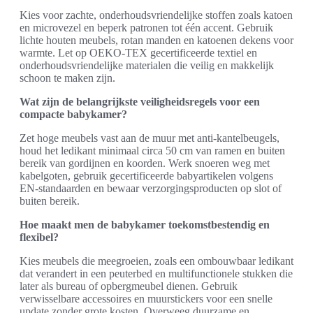
Kies voor zachte, onderhoudsvriendelijke stoffen zoals katoen
en microvezel en beperk patronen tot één accent. Gebruik
lichte houten meubels, rotan manden en katoenen dekens voor
warmte. Let op OEKO-TEX gecertificeerde textiel en
onderhoudsvriendelijke materialen die veilig en makkelijk
schoon te maken zijn.
Wat zijn de belangrijkste veiligheidsregels voor een
compacte babykamer?
Zet hoge meubels vast aan de muur met anti-kantelbeugels,
houd het ledikant minimaal circa 50 cm van ramen en buiten
bereik van gordijnen en koorden. Werk snoeren weg met
kabelgoten, gebruik gecertificeerde babyartikelen volgens
EN-standaarden en bewaar verzorgingsproducten op slot of
buiten bereik.
Hoe maakt men de babykamer toekomstbestendig en
flexibel?
Kies meubels die meegroeien, zoals een ombouwbaar ledikant
dat verandert in een peuterbed en multifunctionele stukken die
later als bureau of opbergmeubel dienen. Gebruik
verwisselbare accessoires en muurstickers voor een snelle
update zonder grote kosten. Overweeg duurzame en