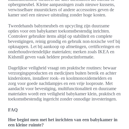
opbergmeubel. Kleine aanpassingen zoals nieuwe kussens,
verwisselbare muurstickers of andere accessoires geven de
kamer snel een nieuwe uitstraling zonder hoge kosten.
Tweedehands babymeubels en upcycling zijn duurzame
opties voor een babykamer toekomstbestendig inrichten.
Controleer gebruikte items altijd op stabiliteit en complete
bevestigingen, reinig grondig en gebruik non-toxische verf bij
opknappen. Let bij aankoop op afmetingen, certificeringen en
onderhoudsvriendelijke materialen; merken zoals IKEA en
Kidsmill geven vaak heldere productinformatie.
Dagelijkse veiligheid vraagt om praktische routines: bewaar
verzorgingsproducten en medicijnen buiten bereik en achter
kindersloten, installeer rook- en koolmonoxidemelders en
zorg voor goede nachtlampjes en een vrije looproute. Met
aandacht voor bevestiging, multifunctionaliteit en duurzame
materialen wordt een veiligheid babykamer klein, praktisch en
toekomstbestendig ingericht zonder onnodige investeringen.
FAQ
Hoe begint men met het inrichten van een babykamer in
een kleine ruimte?