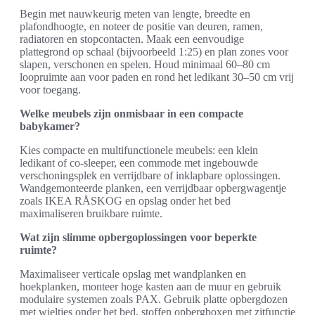
Begin met nauwkeurig meten van lengte, breedte en
plafondhoogte, en noteer de positie van deuren, ramen,
radiatoren en stopcontacten. Maak een eenvoudige
plattegrond op schaal (bijvoorbeeld 1:25) en plan zones voor
slapen, verschonen en spelen. Houd minimaal 60–80 cm
loopruimte aan voor paden en rond het ledikant 30–50 cm vrij
voor toegang.
Welke meubels zijn onmisbaar in een compacte
babykamer?
Kies compacte en multifunctionele meubels: een klein
ledikant of co-sleeper, een commode met ingebouwde
verschoningsplek en verrijdbare of inklapbare oplossingen.
Wandgemonteerde planken, een verrijdbaar opbergwagentje
zoals IKEA RÅSKOG en opslag onder het bed
maximaliseren bruikbare ruimte.
Wat zijn slimme opbergoplossingen voor beperkte
ruimte?
Maximaliseer verticale opslag met wandplanken en
hoekplanken, monteer hoge kasten aan de muur en gebruik
modulaire systemen zoals PAX. Gebruik platte opbergdozen
met wieltjes onder het bed, stoffen opbergboxen met zitfunctie