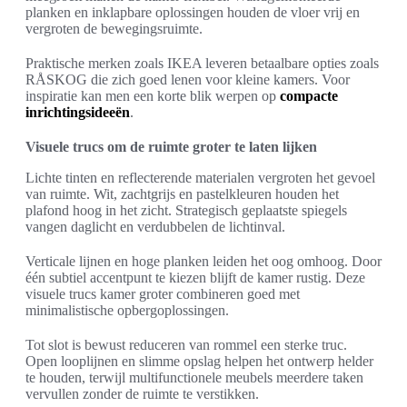
planken en inklapbare oplossingen houden de vloer vrij en
vergroten de bewegingsruimte.
Praktische merken zoals IKEA leveren betaalbare opties zoals
RÅSKOG die zich goed lenen voor kleine kamers. Voor
inspiratie kan men een korte blik werpen op
compacte
inrichtingsideeën
.
Visuele trucs om de ruimte groter te laten lijken
Lichte tinten en reflecterende materialen vergroten het gevoel
van ruimte. Wit, zachtgrijs en pastelkleuren houden het
plafond hoog in het zicht. Strategisch geplaatste spiegels
vangen daglicht en verdubbelen de lichtinval.
Verticale lijnen en hoge planken leiden het oog omhoog. Door
één subtiel accentpunt te kiezen blijft de kamer rustig. Deze
visuele trucs kamer groter combineren goed met
minimalistische opbergoplossingen.
Tot slot is bewust reduceren van rommel een sterke truc.
Open looplijnen en slimme opslag helpen het ontwerp helder
te houden, terwijl multifunctionele meubels meerdere taken
vervullen zonder de ruimte te verstikken.