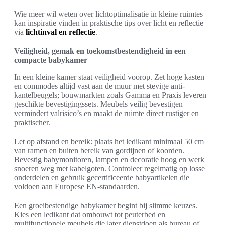
Wie meer wil weten over lichtoptimalisatie in kleine ruimtes
kan inspiratie vinden in praktische tips over licht en reflectie
via
lichtinval en reflectie
.
Veiligheid, gemak en toekomstbestendigheid in een
compacte babykamer
In een kleine kamer staat veiligheid voorop. Zet hoge kasten
en commodes altijd vast aan de muur met stevige anti-
kantelbeugels; bouwmarkten zoals Gamma en Praxis leveren
geschikte bevestigingssets. Meubels veilig bevestigen
vermindert valrisico’s en maakt de ruimte direct rustiger en
praktischer.
Let op afstand en bereik: plaats het ledikant minimaal 50 cm
van ramen en buiten bereik van gordijnen of koorden.
Bevestig babymonitoren, lampen en decoratie hoog en werk
snoeren weg met kabelgoten. Controleer regelmatig op losse
onderdelen en gebruik gecertificeerde babyartikelen die
voldoen aan Europese EN-standaarden.
Een groeibestendige babykamer begint bij slimme keuzes.
Kies een ledikant dat ombouwt tot peuterbed en
multifunctionele meubels die later dienstdoen als bureau of