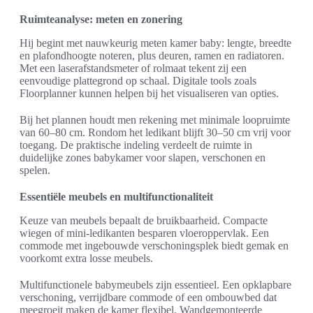
Ruimteanalyse: meten en zonering
Hij begint met nauwkeurig meten kamer baby: lengte, breedte
en plafondhoogte noteren, plus deuren, ramen en radiatoren.
Met een laserafstandsmeter of rolmaat tekent zij een
eenvoudige plattegrond op schaal. Digitale tools zoals
Floorplanner kunnen helpen bij het visualiseren van opties.
Bij het plannen houdt men rekening met minimale loopruimte
van 60–80 cm. Rondom het ledikant blijft 30–50 cm vrij voor
toegang. De praktische indeling verdeelt de ruimte in
duidelijke zones babykamer voor slapen, verschonen en
spelen.
Essentiële meubels en multifunctionaliteit
Keuze van meubels bepaalt de bruikbaarheid. Compacte
wiegen of mini-ledikanten besparen vloeroppervlak. Een
commode met ingebouwde verschoningsplek biedt gemak en
voorkomt extra losse meubels.
Multifunctionele babymeubels zijn essentieel. Een opklapbare
verschoning, verrijdbare commode of een ombouwbed dat
meegroeit maken de kamer flexibel. Wandgemonteerde