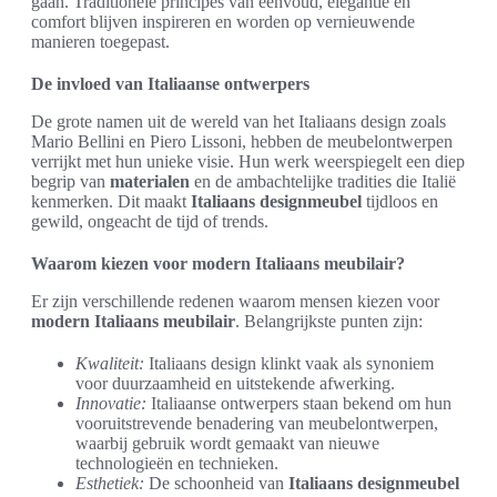
gaan. Traditionele principes van eenvoud, elegantie en
comfort blijven inspireren en worden op vernieuwende
manieren toegepast.
De invloed van Italiaanse ontwerpers
De grote namen uit de wereld van het Italiaans design zoals
Mario Bellini en Piero Lissoni, hebben de meubelontwerpen
verrijkt met hun unieke visie. Hun werk weerspiegelt een diep
begrip van
materialen
en de ambachtelijke tradities die Italië
kenmerken. Dit maakt
Italiaans designmeubel
tijdloos en
gewild, ongeacht de tijd of trends.
Waarom kiezen voor modern Italiaans meubilair?
Er zijn verschillende redenen waarom mensen kiezen voor
modern Italiaans meubilair
. Belangrijkste punten zijn:
Kwaliteit:
Italiaans design klinkt vaak als synoniem
voor duurzaamheid en uitstekende afwerking.
Innovatie:
Italiaanse ontwerpers staan bekend om hun
vooruitstrevende benadering van meubelontwerpen,
waarbij gebruik wordt gemaakt van nieuwe
technologieën en technieken.
Esthetiek:
De schoonheid van
Italiaans designmeubel