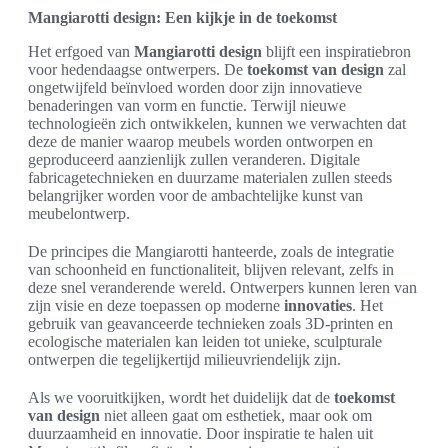
Mangiarotti design: Een kijkje in de toekomst
Het erfgoed van
Mangiarotti design
blijft een inspiratiebron
voor hedendaagse ontwerpers. De
toekomst van design
zal
ongetwijfeld beïnvloed worden door zijn innovatieve
benaderingen van vorm en functie. Terwijl nieuwe
technologieën zich ontwikkelen, kunnen we verwachten dat
deze de manier waarop meubels worden ontworpen en
geproduceerd aanzienlijk zullen veranderen. Digitale
fabricagetechnieken en duurzame materialen zullen steeds
belangrijker worden voor de ambachtelijke kunst van
meubelontwerp.
De principes die Mangiarotti hanteerde, zoals de integratie
van schoonheid en functionaliteit, blijven relevant, zelfs in
deze snel veranderende wereld. Ontwerpers kunnen leren van
zijn visie en deze toepassen op moderne
innovaties
. Het
gebruik van geavanceerde technieken zoals 3D-printen en
ecologische materialen kan leiden tot unieke, sculpturale
ontwerpen die tegelijkertijd milieuvriendelijk zijn.
Als we vooruitkijken, wordt het duidelijk dat de
toekomst
van design
niet alleen gaat om esthetiek, maar ook om
duurzaamheid en innovatie. Door inspiratie te halen uit