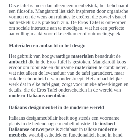
Deze tafel is meer dan alleen een meubelstuk; het belichaamt
een filosofie. Mangiarotti liet zich inspireren door organische
vormen en de wens om ruimtes te creëren die zowel visueel
aantrekkelijk als praktisch zijn. De
Eros Tafel
is ontworpen
om sociale interactie aan te moedigen, wat het een perfecte
aanvulling maakt voor elke eetkamer of ontmoetingsplek.
Materialen en ambacht in het design
Het gebruik van hoogwaardige
materialen
benadrukt de
ambacht
die in de Eros Tafel is gestoken. Mangiarotti koos
ervoor om robuuste en duurzame
materialen
te combineren,
wat niet alleen de levensduur van de tafel garandeert, maar
ook de schoonheid ervan onderstreept. Het ambachtelijke
werk dat in elke tafel gaat, zorgt voor unieke afwerkingen en
details, die de Eros Tafel onderscheiden in de wereld van
modern Italiaans meubilair
.
Italiaans designmeubel in de moderne wereld
Italiaans designmeubilair heeft nog steeds een voorname
plaats in de hedendaagse meubelindustrie. De
invloed
Italiaanse ontwerpers
is zichtbaar in talloze
moderne
meubels
, waarbij esthetiek en functionaliteit hand in hand