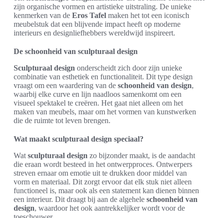
zijn organische vormen en artistieke uitstraling. De unieke
kenmerken van de
Eros Tafel
maken het tot een iconisch
meubelstuk dat een blijvende impact heeft op moderne
interieurs en designliefhebbers wereldwijd inspireert.
De schoonheid van sculpturaal design
Sculpturaal design
onderscheidt zich door zijn unieke
combinatie van esthetiek en functionaliteit. Dit type design
vraagt om een waardering van de
schoonheid van design
,
waarbij elke curve en lijn naadloos samenkomt om een
visueel spektakel te creëren. Het gaat niet alleen om het
maken van meubels, maar om het vormen van kunstwerken
die de ruimte tot leven brengen.
Wat maakt sculpturaal design speciaal?
Wat
sculpturaal design
zo bijzonder maakt, is de aandacht
die eraan wordt besteed in het ontwerpproces. Ontwerpers
streven ernaar om emotie uit te drukken door middel van
vorm en materiaal. Dit zorgt ervoor dat elk stuk niet alleen
functioneel is, maar ook als een statement kan dienen binnen
een interieur. Dit draagt bij aan de algehele
schoonheid van
design
, waardoor het ook aantrekkelijker wordt voor de
toeschouwer.