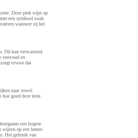
urine. Deze piek wijst op
k met een symbool zoals
roleren wanneer zij het
en. Dit kan verwarrend
 de eenvoud en
 zorgt ervoor dat
kijken naar zowel
n hoe goed deze tests
 doorgaans een hogere
s wijzen op een betere
ie. Het gebruik van