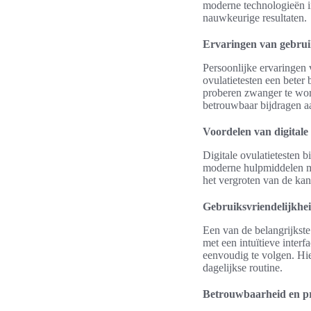
moderne technologieën in
nauwkeurige resultaten.
Ervaringen van gebrui
Persoonlijke ervaringen 
ovulatietesten een beter 
proberen zwanger te wor
betrouwbaar bijdragen a
Voordelen van digitale 
Digitale ovulatietesten 
moderne hulpmiddelen ma
het vergroten van de ka
Gebruiksvriendelijkhe
Een van de belangrijkste 
met een intuïtieve interf
eenvoudig te volgen. Hie
dagelijkse routine.
Betrouwbaarheid en pr