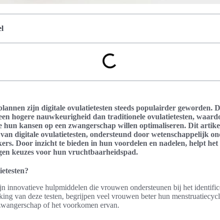
l
lannen zijn digitale ovulatietesten steeds populairder geworden.
en hogere nauwkeurigheid dan traditionele ovulatietesten, waardo
die hun kansen op een zwangerschap willen optimaliseren. Dit artike
t van digitale ovulatietesten, ondersteund door wetenschappelijk o
ers. Door inzicht te bieden in hun voordelen en nadelen, helpt het
en keuzes voor hun vruchtbaarheidspad.
ietesten?
zijn innovatieve hulpmiddelen die vrouwen ondersteunen bij het identifi
ng van deze testen, begrijpen veel vrouwen beter hun menstruatiecycl
 zwangerschap of het voorkomen ervan.