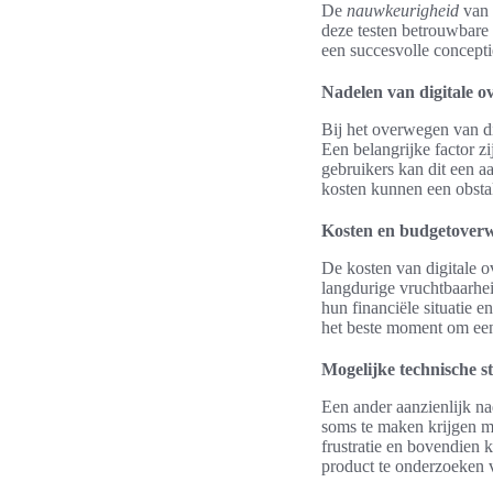
De
nauwkeurigheid
van 
deze testen betrouwbare 
een succesvolle concepti
Nadelen van digitale ov
Bij het overwegen van di
Een belangrijke factor zi
gebruikers kan dit een a
kosten kunnen een obsta
Kosten en budgetover
De kosten van digitale o
langdurige vruchtbaarhe
hun financiële situatie e
het beste moment om ee
Mogelijke technische s
Een ander aanzienlijk na
soms te maken krijgen me
frustratie en bovendien 
product te onderzoeken 