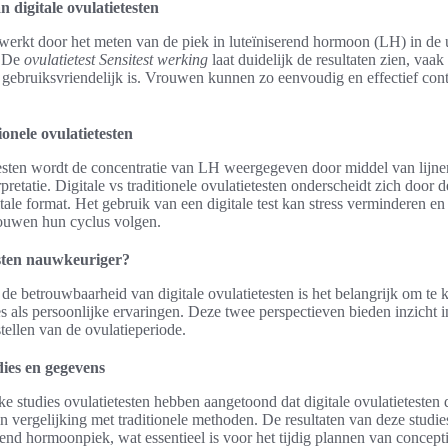
n digitale ovulatietesten
t werkt door het meten van de piek in luteïniserend hormoon (LH) in de 
. De
ovulatietest Sensitest werking
laat duidelijk de resultaten zien, vaa
 gebruiksvriendelijk is. Vrouwen kunnen zo eenvoudig en effectief cont
ionele ovulatietesten
etesten wordt de concentratie van LH weergegeven door middel van lijn
erpretatie. Digitale vs traditionele ovulatietesten onderscheidt zich door
tale format. Het gebruik van een digitale test kan stress verminderen en
ouwen hun cyclus volgen.
testen nauwkeuriger?
de betrouwbaarheid van digitale ovulatietesten is het belangrijk om te 
s als persoonlijke ervaringen. Deze twee perspectieven bieden inzicht i
stellen van de ovulatieperiode.
ies en gegevens
e studies ovulatietesten hebben aangetoond dat digitale ovulatietesten
 vergelijking met traditionele methoden. De resultaten van deze studie
erend hormoonpiek, wat essentieel is voor het tijdig plannen van concept