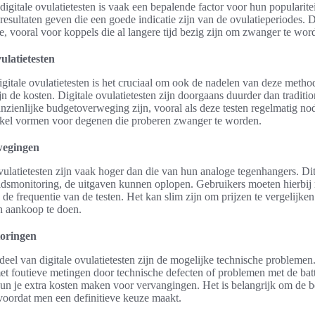
digitale ovulatietesten is vaak een bepalende factor voor hun popularitei
resultaten geven die een goede indicatie zijn van de ovulatieperiodes. 
e, vooral voor koppels die al langere tijd bezig zijn om zwanger te wor
ulatietesten
gitale ovulatietesten is het cruciaal om ook de nadelen van deze metho
jn de kosten. Digitale ovulatietesten zijn doorgaans duurder dan traditio
anzienlijke budgetoverweging zijn, vooral als deze testen regelmatig no
kel vormen voor degenen die proberen zwanger te worden.
wegingen
vulatietesten zijn vaak hoger dan die van hun analoge tegenhangers. Dit
idsmonitoring, de uitgaven kunnen oplopen. Gebruikers moeten hierbij
n de frequentie van de testen. Het kan slim zijn om prijzen te vergelijke
n aankoop te doen.
toringen
deel van digitale ovulatietesten zijn de mogelijke technische probleme
t foutieve metingen door technische defecten of problemen met de batter
kun je extra kosten maken voor vervangingen. Het is belangrijk om de 
voordat men een definitieve keuze maakt.