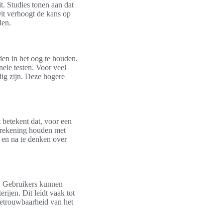
t. Studies tonen aan dat
Dit verhoogt de kans op
den.
den in het oog te houden.
nele testen. Voor veel
dig zijn. Deze hogere
 betekent dat, voor een
 rekening houden met
n en na te denken over
n. Gebruikers kunnen
ijen. Dit leidt vaak tot
betrouwbaarheid van het