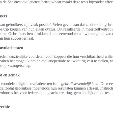
 de Sensitest ovulatietest betrouwbaar maakt deze tests bijzonder effect
kers
van gebruikers zijn vaak positief. Velen geven aan dat ze door het gebru
begrip kregen van hun eigen cyclus. Dit resulteerde in meer zelfvertrouw
den. Gebruikers benadrukken dat de eenvoud en nauwkeurigheid van de 
an hun succesverhaal.
ovulatietesten
bieden aanzienlijke voordelen voor koppels die hun vruchtbaarheid will
ken het mogelijk om de ovulatieperiode nauwkeurig vast te stellen, wa
ns op zwangerschap.
id en gemak
voordelen digitale ovulatietesten is de
gebruiksvriendelijkheid
. De mee
ace, zodat gebruikers moeiteloos hun resultaten kunnen aflezen. Instructi
rdoor is het voor iedereen, ongeacht ervaring, gemakkelijk om de test t
ecisie