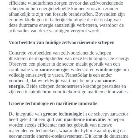
efficiënte windturbines zorgen ervoor dat zelfvoorzienende
schepen in hun energiebehoefte kunnen voorzien zonder
afhankelijk te zijn van fossiele brandstoffen. Bovendien zijn
er ontwikkelingen in batterijtechnologie die de opslag van
deze duurzame energie aanzienlijk verbeteren, waardoor de
actieradius van deze vaartuigen vergroot wordt.
Voorbeelden van huidige zelfvoorzienende schepen
Concrete voorbeelden van zelfvoorzienende schepen
illustreren de mogelijkheden van deze technologie. De Energy
Observer, een pionier in de sector, maakt gebruik van een
combinatie van
zonne-energie
, waterstof en
windenergie
om
volledig emissievrij te varen. PlanetSolar is een ander
voorbeeld, dat wereldwijd vaart met behulp van
zonne-
energie
. Beide schepen demonstreren krachtige prestaties en
zijn een inspiratiebron voor toekomstige maritieme innovaties.
Groene technologie en maritieme innovatie
De integratie van
groene technologie
in de scheepvaartsector
heeft geleid tot een golf van
maritieme innovatie
. Schepen
worden steeds efficiënter met het gebruik van nieuwe
materialen en technieken, waaronder hybride aandrijving en
geavanceerde energie-opslagsystemen. Dit komt de duurzame