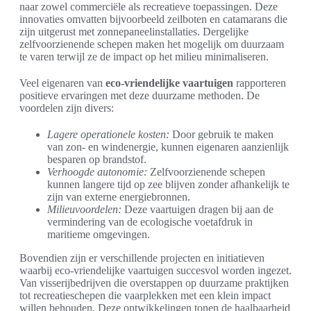
naar zowel commerciële als recreatieve toepassingen. Deze
innovaties omvatten bijvoorbeeld zeilboten en catamarans die
zijn uitgerust met zonnepaneelinstallaties. Dergelijke
zelfvoorzienende schepen maken het mogelijk om duurzaam
te varen terwijl ze de impact op het milieu minimaliseren.
Veel eigenaren van
eco-vriendelijke vaartuigen
rapporteren
positieve ervaringen met deze duurzame methoden. De
voordelen zijn divers:
Lagere operationele kosten:
Door gebruik te maken
van zon- en windenergie, kunnen eigenaren aanzienlijk
besparen op brandstof.
Verhoogde autonomie:
Zelfvoorzienende schepen
kunnen langere tijd op zee blijven zonder afhankelijk te
zijn van externe energiebronnen.
Milieuvoordelen:
Deze vaartuigen dragen bij aan de
vermindering van de ecologische voetafdruk in
maritieme omgevingen.
Bovendien zijn er verschillende projecten en initiatieven
waarbij eco-vriendelijke vaartuigen succesvol worden ingezet.
Van visserijbedrijven die overstappen op duurzame praktijken
tot recreatieschepen die vaarplekken met een klein impact
willen behouden. Deze ontwikkelingen tonen de haalbaarheid