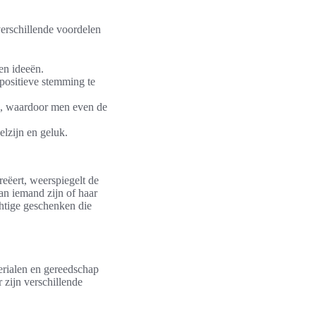
verschillende voordelen
en ideeën.
 positieve stemming te
ie, waardoor men even de
elzijn en geluk.
reëert, weerspiegelt de
an iemand zijn of haar
htige geschenken die
terialen en gereedschap
 zijn verschillende