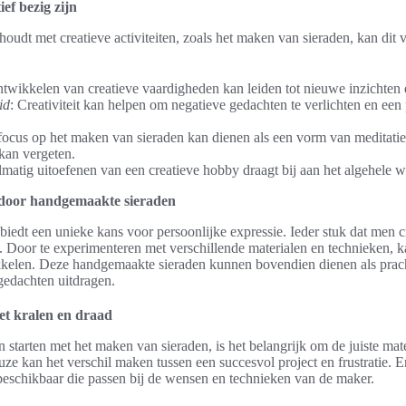
ef bezig zijn
udt met creatieve activiteiten, zoals het maken van sieraden, kan dit 
ntwikkelen van creatieve vaardigheden kan leiden tot nieuwe inzichten 
id
: Creativiteit kan helpen om negatieve gedachten te verlichten en een
focus op het maken van sieraden kan dienen als een vorm van meditat
kan vergeten.
lmatig uitoefenen van een creatieve hobby draagt bij aan het algehele w
e door handgemaakte sieraden
iedt een unieke kans voor persoonlijke expressie. Ieder stuk dat men c
n. Door te experimenteren met verschillende materialen en technieken, k
wikkelen. Deze handgemaakte sieraden kunnen bovendien dienen als prac
gedachten uitdragen.
et kralen en draad
n starten met het maken van sieraden, is het belangrijk om de juiste ma
ze kan het verschil maken tussen een succesvol project en frustratie. Er
beschikbaar die passen bij de wensen en technieken van de maker.