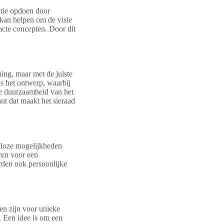
atie opdoen door
 kan helpen om de visie
acte concepten. Door dit
ning, maar met de juiste
s het ontwerp, waarbij
de duurzaamheid van het
ant dat maakt het sieraad
eloze mogelijkheden
ren voor een
orden ook persoonlijke
nen zijn voor unieke
. Een idee is om een