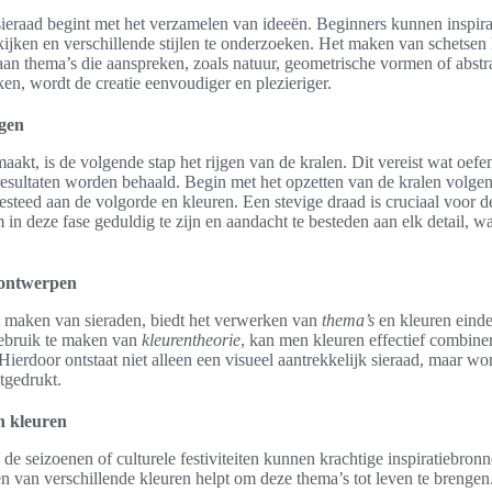
ieraad begint met het verzamelen van ideeën. Beginners kunnen inspir
kijken en verschillende stijlen te onderzoeken. Het maken van schetsen
aan thema’s die aanspreken, zoals natuur, geometrische vormen of abstr
ken, wordt de creatie eenvoudiger en plezieriger.
jgen
aakt, is de volgende stap het rijgen van de kralen. Dit vereist wat oefe
esultaten worden behaald. Begin met het opzetten van de kralen volgen
steed aan de volgorde en kleuren. Een stevige draad is cruciaal voor 
 in deze fase geduldig te zijn en aandacht te besteden aan elk detail, w
 ontwerpen
 maken van sieraden, biedt het verwerken van
thema’s
en kleuren eind
ebruik te maken van
kleurentheorie
, kan men kleuren effectief combine
 Hierdoor ontstaat niet alleen een visueel aantrekkelijk sieraad, maar w
tgedrukt.
n kleuren
 de seizoenen of culturele festiviteiten kunnen krachtige inspiratiebron
n van verschillende kleuren helpt om deze thema’s tot leven te brengen