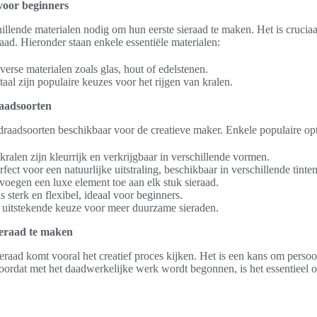
voor beginners
llende materialen nodig om hun eerste sieraad te maken. Het is cruciaa
aad. Hieronder staan enkele essentiële materialen:
iverse materialen zoals glas, hout of edelstenen.
aal zijn populaire keuzes voor het rijgen van kralen.
raadsoorten
 draadsoorten beschikbaar voor de creatieve maker. Enkele populaire opt
ralen zijn kleurrijk en verkrijgbaar in verschillende vormen.
fect voor een natuurlijke uitstraling, beschikbaar in verschillende tinten
oegen een luxe element toe aan elk stuk sieraad.
s sterk en flexibel, ideaal voor beginners.
uitstekende keuze voor meer duurzame sieraden.
ieraad te maken
eraad komt vooral het creatief proces kijken. Het is een kans om persoon
. Voordat met het daadwerkelijke werk wordt begonnen, is het essentieel