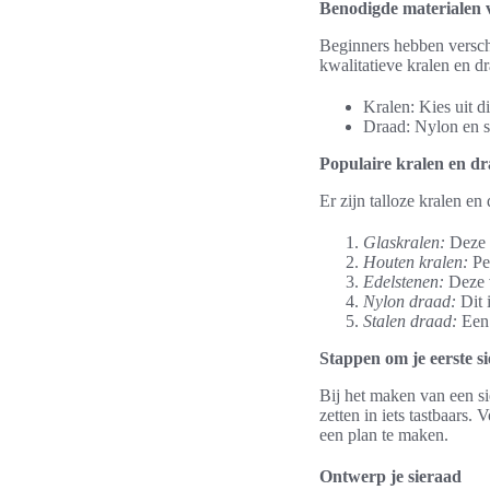
Benodigde materialen 
Beginners hebben verschi
kwalitatieve kralen en dr
Kralen: Kies uit d
Draad: Nylon en st
Populaire kralen en d
Er zijn talloze kralen en
Glaskralen:
Deze k
Houten kralen:
Per
Edelstenen:
Deze v
Nylon draad:
Dit i
Stalen draad:
Een 
Stappen om je eerste s
Bij het maken van een si
zetten in iets tastbaars
een plan te maken.
Ontwerp je sieraad