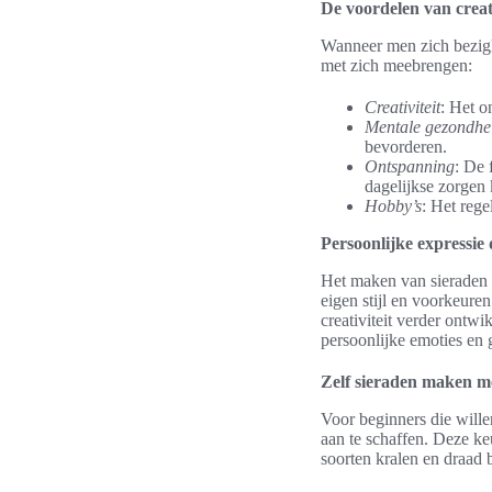
De voordelen van creati
Wanneer men zich bezigho
met zich meebrengen:
Creativiteit
: Het o
Mentale gezondhe
bevorderen.
Ontspanning
: De 
dagelijkse zorgen 
Hobby’s
: Het rege
Persoonlijke expressi
Het maken van sieraden b
eigen stijl en voorkeure
creativiteit verder ont
persoonlijke emoties en 
Zelf sieraden maken m
Voor beginners die wille
aan te schaffen. Deze keu
soorten kralen en draad 