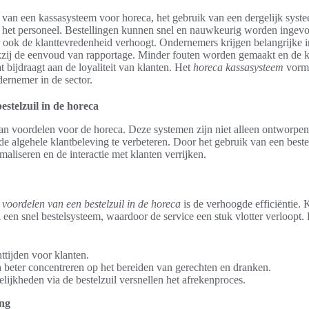
 van een kassasysteem voor horeca, het gebruik van een dergelijk syste
 het personeel. Bestellingen kunnen snel en nauwkeurig worden ingevoe
 ook de klanttevredenheid verhoogt. Ondernemers krijgen belangrijke i
nkzij de eenvoud van rapportage. Minder fouten worden gemaakt en de 
t bijdraagt aan de loyaliteit van klanten. Het
horeca kassasysteem
vormt
dernemer in de sector.
estelzuil in de horeca
van voordelen voor de horeca. Deze systemen zijn niet alleen ontworpen 
 algehele klantbeleving te verbeteren. Door het gebruik van een beste
maliseren en de interactie met klanten verrijken.
e
voordelen van een bestelzuil in de horeca
is de verhoogde efficiëntie.
a een snel bestelsysteem, waardoor de service een stuk vlotter verloopt.
tijden voor klanten.
 beter concentreren op het bereiden van gerechten en dranken.
lijkheden via de bestelzuil versnellen het afrekenproces.
ing