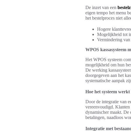
De inzet van een
bestelz
eigen tempo het menu be
het bestelproces niet all
Hogere klanttevre
Mogelijkheid tot 
Vermindering van d
WPOS kassasysteem met
Het WPOS systeem combin
mogelijkheid om hun beste
De werking kassasysteem 
doorgegeven aan het kass
systematische aanpak zi
Hoe het systeem werkt
Door de integratie van e
vereenvoudigd. Klanten k
dynamischer maakt. De di
betalingen, naadloos wor
Integratie met bestaan