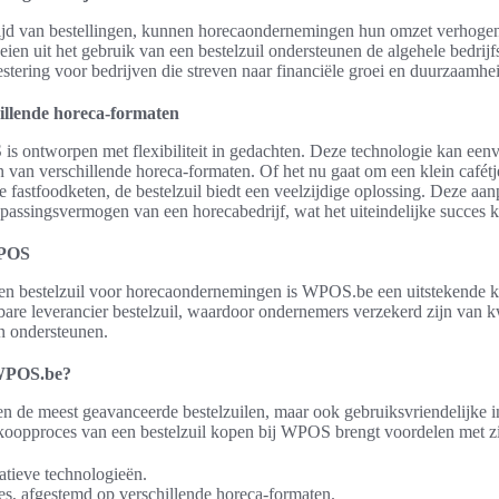
ijd van bestellingen, kunnen horecaondernemingen hun omzet verhogen.
eien uit het gebruik van een bestelzuil ondersteunen de algehele bedrijf
estering voor bedrijven die streven naar financiële groei en duurzaamhe
illende horeca-formaten
is ontworpen met flexibiliteit in gedachten. Deze technologie kan ee
 van verschillende horeca-formaten. Of het nu gaat om een klein cafétje
ke fastfoodketen, de bestelzuil biedt een veelzijdige oplossing. Deze a
npassingsvermogen van een horecabedrijf, wat het uiteindelijke succes 
WPOS
en bestelzuil voor horecaondernemingen is WPOS.be een uitstekende ke
re leverancier bestelzuil, waardoor ondernemers verzekerd zijn van kw
n ondersteunen.
WPOS.be?
n de meest geavanceerde bestelzuilen, maar ook gebruiksvriendelijke i
ankoopproces van een bestelzuil kopen bij WPOS brengt voordelen met z
atieve technologieën.
es, afgestemd op verschillende horeca-formaten.