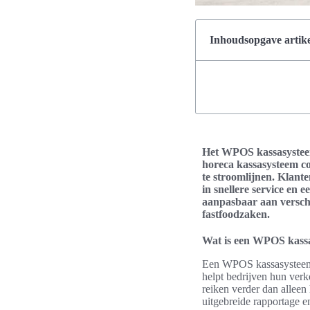
Inhoudsopgave artike
Het WPOS kassasysteem 
horeca kassasysteem co
te stroomlijnen. Klant
in snellere service en 
aanpasbaar aan verschi
fastfoodzaken.
Wat is een WPOS kass
Een WPOS kassasysteem i
helpt bedrijven hun verk
reiken verder dan alleen
uitgebreide rapportage e