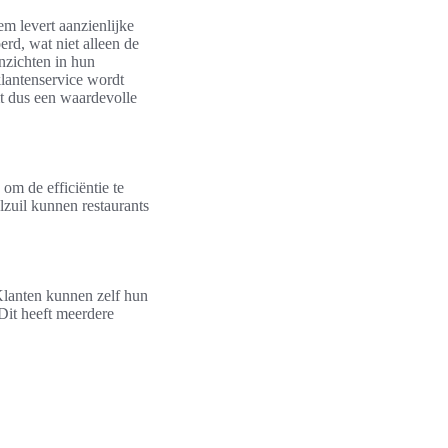
em levert aanzienlijke
rd, wat niet alleen de
nzichten in hun
klantenservice wordt
 dus een waardevolle
om de efficiëntie te
lzuil kunnen restaurants
 Klanten kunnen zelf hun
 Dit heeft meerdere