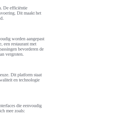
 De efficiëntie
svoering. Dit maakt het
id.
nvoudig worden aangepast
, een restaurant met
anpassingen bevorderen de
kan vergroten.
uze. Dit platform staat
aliteit en technologie
nterfaces die eenvoudig
ich mee zoals: