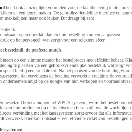
uil
heeft ook aanzienlijke voordelen voor de klantbeleving in de horec
kijken en een keuze maken. De gebruiksvriendelijke interface en aantr
een makkelijker, maar ook leuker. Dit draagt bij aan:
denheid.
impulsaankopen doordat klanten hun bestelling kunnen aanpassen.
ruk op het personeel, wat zorgt voor een relaxtere sfeer.
 bestelzuil, de perfecte match
eert op een slimme manier het bestelproces met efficiënt beheer. Kl
lling te plaatsen via een gebruiksvriendelijke bestelzuil, wat zorgt voo
speelt hierbij een cruciale rol. Na het plaatsen van de bestelling wordt
asysteem, dat vervolgens de betaling verwerkt en realtime de voorraad
jn ondernemers altijd op de hoogte van hun verkopen en voorraadniveau
en bestelzuil horeca binnen het WPOS systeem, wordt het bestel- en be
iezen hun producten op de touchscreen bestelzuil, wat de wachttijden 
recte verbinding met het kassasysteem zorgt ervoor dat alle informatie
dt verwerkt. Hierdoor ontstaat er een effciënte cirkel van bestellingen
de systemen