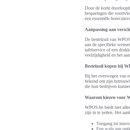
Door de korte doorloopt
besparingen die voortvlo
een essentiële horecainv
Aanpassing aan versch
De bestelzuil van WPOS 
aan de specifieke wensen
tafelservice of een druk
veelzijdigheid en het aa
Bestelzuil kopen bij 
Bij het overwegen van e
bekend om zijn betrouwba
die hun bedrijven kunne
Waarom kiezen voor 
WPOS.be biedt niet allee
zijn in te zetten. Het a
Toegang tot innov
Een scala aan opti