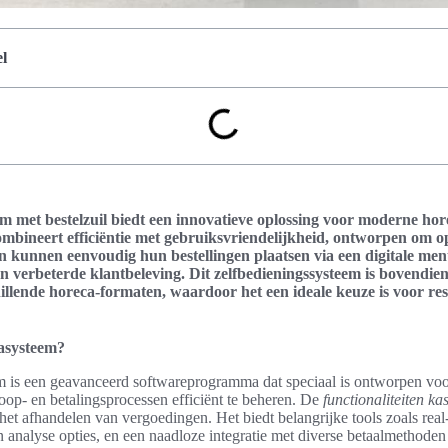
l
met bestelzuil biedt een innovatieve oplossing voor moderne hor
mbineert efficiëntie met gebruiksvriendelijkheid, ontworpen om o
en kunnen eenvoudig hun bestellingen plaatsen via een digitale men
een verbeterde klantbeleving. Dit zelfbedieningssysteem is bovendie
llende horeca-formaten, waardoor het een ideale keuze is voor re
asysteem?
s een geavanceerd softwareprogramma dat speciaal is ontworpen voor
oop- en betalingsprocessen efficiënt te beheren. De
functionaliteiten k
 het afhandelen van vergoedingen. Het biedt belangrijke tools zoals rea
n analyse opties, en een naadloze integratie met diverse betaalmethoden 