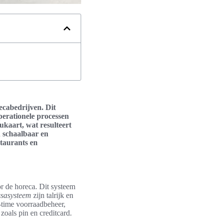
ecabedrijven. Dit
perationele processen
ukaart, wat resulteert
n schaalbaar en
staurants en
 de horeca. Dit systeem
assasysteem
zijn talrijk en
l-time voorraadbeheer,
zoals pin en creditcard.