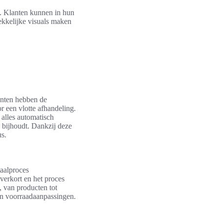
a. Klanten kunnen in hun
ekkelijke visuals maken
anten hebben de
r een vlotte afhandeling.
 alles automatisch
 bijhoudt. Dankzij deze
s.
taalproces
verkort en het proces
, van producten tot
 en voorraadaanpassingen.