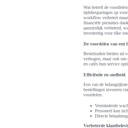
Wat betreft de voordelen
tijdsbesparingen op voor
workflow verbetert maar
financiële prestaties da
aanzienlijk verbeterd, wa
investering voor elke on
De voordelen van een b
Bestelzuilen bieden tal 
verhogen, maar ook om de
en cafés hun service opti
Efficiëntie en snelheid
Een van de belangrijkst
bestellingen invoeren vi
voordelen:
Verminderde wacht
Personeel kan zich
Directe betaalmoge
Verbeterde klantbelev