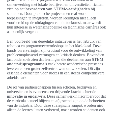
samenwerking met lokale bedrijven en universiteiten, richten
zich op het
bevorderen van STEM-vaardigheden
bij
studenten. Door praktische projecten en real-world
toepassingen te integreren, worden leerlingen niet alleen
voorbereid op de uitdagingen van de toekomst, maar wordt
hun interesse in wetenschappelijke en technische carrières ook
aanzienlijk vergroot.
Een voorbeeld van dergelijke initiatieven is het gebruik van
robotica en programmeerworkshops in het klaslokaal. Deze
hands-on ervaringen zijn cruciaal voor de ontwikkeling van
probleemoplossend vermogen en kritisch denken. Bovendien
laat onderzoek zien dat leerlingen die deelnemen aan
STEM-
onderwijsprogramma’s
vaak betere academische prestaties
leveren en een groter zelfvertrouwen ontwikkelen. Dit zijn
essentiële elementen voor succes in een steeds competitievere
arbeidsmarkt.
De rol van partnerschappen tussen scholen, bedrijven en
universiteiten is eveneens een drijvende kracht achter de
innovatie in onderwijs
. Deze samenwerking zorgt ervoor dat
de curricula actueel blijven en afgestemd zijn op de behoeften
van de industrie. Door deze strategische aanpak worden niet
alleen de leerresultaten verbeterd, maar worden studenten ook