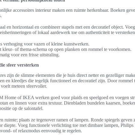
nlijke accessoires interieur maken een ruimte herkenbaar. Boeken geven
.
al en horizontaal en combineer stapels met een decoratief object. Voeg
eisherinneringen of lokaal aardewerk toe om authenticiteit te versterken
s verhoging voor vazen of kleine kunstwerken.
t kleur- of thema-schema op open planken om rommel te voorkomen.
atig voor een frisse uitstraling.
die sfeer versterken
es zijn de slimme elementen die je huis direct netter en gezelliger ma
 en kleedjes die tegelijk functioneel en decoratief zijn. Door rommel 
voelt meteen sfeervoller.
ome of IKEA werken goed voor plaids en speelgoed en voegen stru
 rotan en linnen voor extra textuur. Dienbladen bundelen kaarsen, boeken
sitie op de salontafel.
 en ruimte; plaats ze tegenover ramen of lampen. Ronde spiegels geven z
 diepte. Voeg functionele verlichting toe met dimbare lampen, Philips
vond- of relaxmodus eenvoudig te regelen.