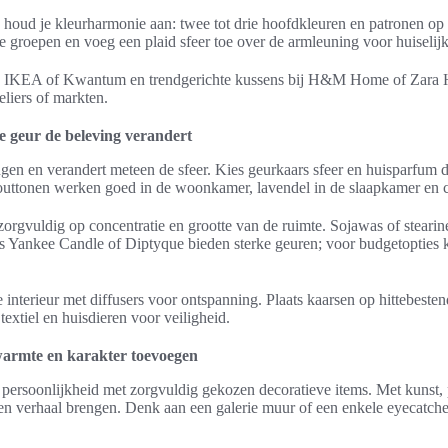
 houd je kleurharmonie aan: twee tot drie hoofdkleuren en patronen op
 groepen en voeg een plaid sfeer toe over de armleuning voor huiselijk
bij IKEA of Kwantum en trendgerichte kussens bij H&M Home of Zara
eliers of markten.
e geur de beleving verandert
ngen en verandert meteen de sfeer. Kies geurkaars sfeer en huisparfum di
uttonen werken goed in de woonkamer, lavendel in de slaapkamer en cit
zorgvuldig op concentratie en grootte van de ruimte. Sojawas of steari
ls Yankee Candle of Diptyque bieden sterke geuren; voor budgetopties 
nterieur met diffusers voor ontspanning. Plaats kaarsen op hittebesten
textiel en huisdieren voor veiligheid.
warmte en karakter toevoegen
er persoonlijkheid met zorgvuldig gekozen decoratieve items. Met kunst,
r en verhaal brengen. Denk aan een galerie muur of een enkele eyecatc