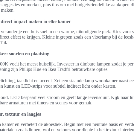
he suggesties en merken, plus tips om met budgetvriendelijke aankopen d
e maken.
 direct impact maken in elke kamer
s verander je een huis snel in een warme, uitnodigende plek. Kies voor
 direct effect te krijgen. Kleine ingrepen zoals een vloerlamp bij de lee
hil.
ker: soorten en plaatsing
K voelt het meest huiselijk. Investeer in dimbare lampen zodat je per
ening zijn Philips Hue en Ikea Tradfri betrouwbare opties.
lichting, taaklicht en accent. Zet een staande lamp woonkamer naast een
kunst en LED-strips voor subtiel indirect licht onder kasten.
oud. LED bespaart veel stroom en geeft lange levensduur. Kijk naar lu
are armaturen met timers en scenes voor gemak.
ur, textuur en laagjes
 kamer en verbetert de akoestiek. Begin met een neutrale basis en verd
terialen zoals linnen, wol en velours voor diepte in het textuur interieu