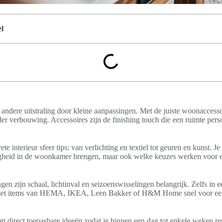
l
n andere uitstraling door kleine aanpassingen. Met de juiste woonaccessoi
der verbouwing. Accessoires zijn de finishing touch die een ruimte pers
crete interieur sfeer tips: van verlichting en textiel tot geuren en kunst. J
gheid in de woonkamer brengen, maar ook welke keuzes werken voor e
n zijn schaal, lichtinval en seizoenswisselingen belangrijk. Zelfs in 
 met items van HEMA, IKEA, Leen Bakker of H&M Home snel voor een 
ijgt direct toepasbare ideeën zodat je binnen een dag tot enkele weken resu