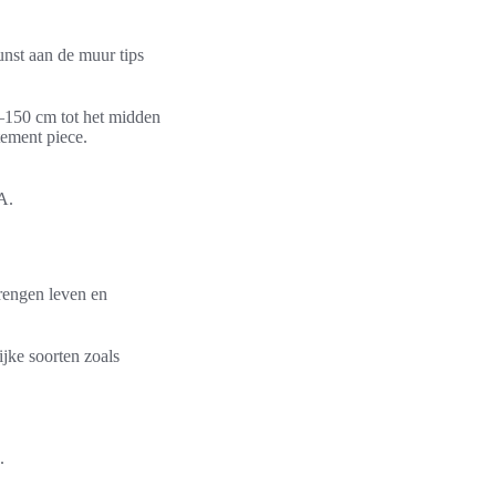
unst aan de muur tips
–150 cm tot het midden
tement piece.
A.
rengen leven en
jke soorten zoals
.