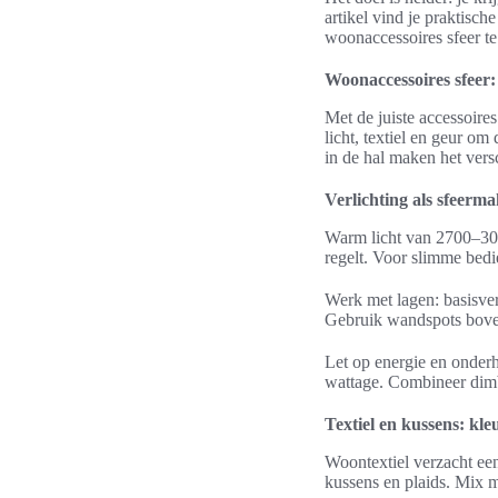
artikel vind je praktisc
woonaccessoires sfeer t
Woonaccessoires sfeer:
Met de juiste accessoire
licht, textiel en geur om
in de hal maken het versc
Verlichting als sfeerma
Warm licht van 2700–3000
regelt. Voor slimme bedi
Werk met lagen: basisver
Gebruik wandspots boven 
Let op energie en onderh
wattage. Combineer dimb
Textiel en kussens: kle
Woontextiel verzacht een
kussens en plaids. Mix ma