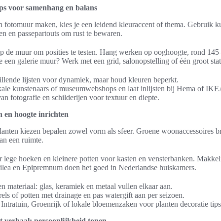
ips voor samenhang en balans
n fotomuur maken, kies je een leidend kleuraccent of thema. Gebruik k
ten en passepartouts om rust te bewaren.
op de muur om posities te testen. Hang werken op ooghoogte, rond 145
e een galerie muur? Werk met een grid, salonopstelling of één groot sta
llende lijsten voor dynamiek, maar houd kleuren beperkt.
okale kunstenaars of museumwebshops en laat inlijsten bij Hema of IKE
n fotografie en schilderijen voor textuur en diepte.
n en hoogte inrichten
lanten kiezen bepalen zowel vorm als sfeer. Groene woonaccessoires b
an een ruimte.
r lege hoeken en kleinere potten voor kasten en vensterbanken. Makkeli
Pilea en Epipremnum doen het goed in Nederlandse huiskamers.
en materiaal: glas, keramiek en metaal vullen elkaar aan.
ls of potten met drainage en pas watergift aan per seizoen.
j Intratuin, Groenrijk of lokale bloemenzaken voor planten decoratie tips
 verhaal: persoonlijkheid tonen