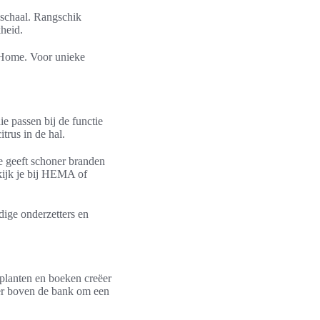
 schaal. Rangschik
heid.
 Home. Voor unieke
e passen bij de functie
rus in de hal.
ne geeft schoner branden
kijk je bij HEMA of
dige onderzetters en
 planten en boeken creëer
her boven de bank om een