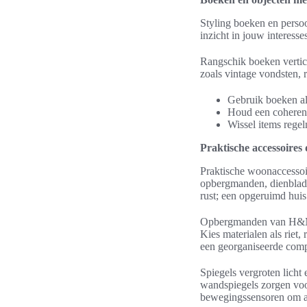
Styling boeken en persoo
inzicht in jouw interesses
Rangschik boeken vertica
zoals vintage vondsten, r
Gebruik boeken al
Houd een coheren
Wissel items regelm
Praktische accessoires 
Praktische woonaccessoir
opbergmanden, dienbladen
rust; een opgeruimd huis 
Opbergmanden van H&M H
Kies materialen als riet,
een georganiseerde compo
Spiegels vergroten licht
wandspiegels zorgen voor
bewegingssensoren om a