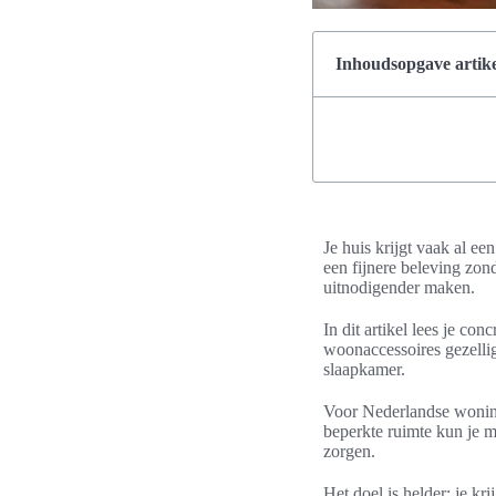
Inhoudsopgave artike
Je huis krijgt vaak al ee
een fijnere beleving zon
uitnodigender maken.
In dit artikel lees je con
woonaccessoires gezelli
slaapkamer.
Voor Nederlandse woninge
beperkte ruimte kun je
zorgen.
Het doel is helder: je kr