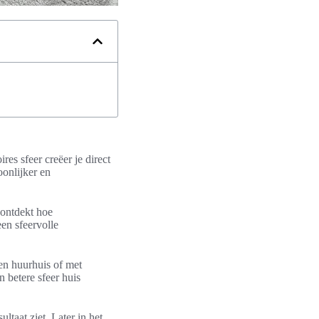
res sfeer creëer je direct
oonlijker en
e ontdekt hoe
en sfeervolle
een huurhuis of met
betere sfeer huis
ltaat ziet. Later in het