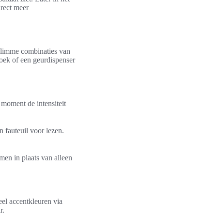
irect meer
 slimme combinaties van
shoek of een geurdispenser
 moment de intensiteit
 fauteuil voor lezen.
men in plaats van alleen
eel accentkleuren via
r.