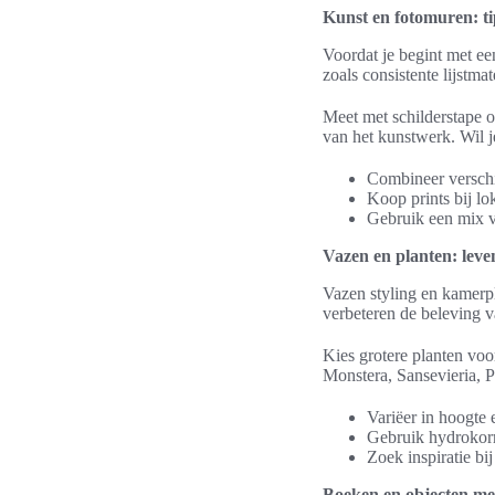
Kunst en fotomuren: t
Voordat je begint met ee
zoals consistente lijstma
Meet met schilderstape 
van het kunstwerk. Wil j
Combineer verschi
Koop prints bij l
Gebruik een mix va
Vazen en planten: leve
Vazen styling en kamerp
verbeteren de beleving v
Kies grotere planten voo
Monstera, Sansevieria, 
Variëer in hoogte 
Gebruik hydrokorre
Zoek inspiratie bi
Boeken en objecten met