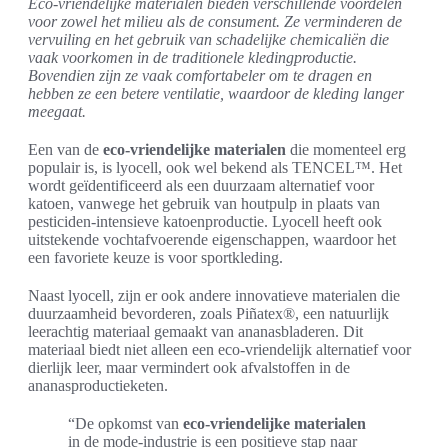
Eco-vriendelijke materialen bieden verschillende voordelen
voor zowel het milieu als de consument. Ze verminderen de
vervuiling en het gebruik van schadelijke chemicaliën die
vaak voorkomen in de traditionele kledingproductie.
Bovendien zijn ze vaak comfortabeler om te dragen en
hebben ze een betere ventilatie, waardoor de kleding langer
meegaat.
Een van de
eco-vriendelijke materialen
die momenteel erg
populair is, is lyocell, ook wel bekend als TENCEL™. Het
wordt geïdentificeerd als een duurzaam alternatief voor
katoen, vanwege het gebruik van houtpulp in plaats van
pesticiden-intensieve katoenproductie. Lyocell heeft ook
uitstekende vochtafvoerende eigenschappen, waardoor het
een favoriete keuze is voor sportkleding.
Naast lyocell, zijn er ook andere innovatieve materialen die
duurzaamheid bevorderen, zoals Piñatex®, een natuurlijk
leerachtig materiaal gemaakt van ananasbladeren. Dit
materiaal biedt niet alleen een eco-vriendelijk alternatief voor
dierlijk leer, maar vermindert ook afvalstoffen in de
ananasproductieketen.
“De opkomst van
eco-vriendelijke materialen
in de mode-industrie is een positieve stap naar