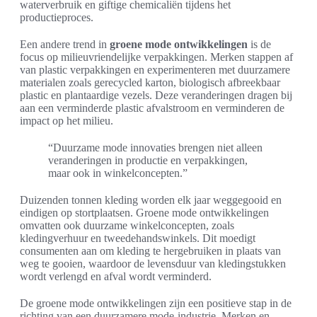
waterverbruik en giftige chemicaliën tijdens het
productieproces.
Een andere trend in
groene mode ontwikkelingen
is de
focus op milieuvriendelijke verpakkingen. Merken stappen af
van plastic verpakkingen en experimenteren met duurzamere
materialen zoals gerecycled karton, biologisch afbreekbaar
plastic en plantaardige vezels. Deze veranderingen dragen bij
aan een verminderde plastic afvalstroom en verminderen de
impact op het milieu.
“Duurzame mode innovaties brengen niet alleen
veranderingen in productie en verpakkingen,
maar ook in winkelconcepten.”
Duizenden tonnen kleding worden elk jaar weggegooid en
eindigen op stortplaatsen. Groene mode ontwikkelingen
omvatten ook duurzame winkelconcepten, zoals
kledingverhuur en tweedehandswinkels. Dit moedigt
consumenten aan om kleding te hergebruiken in plaats van
weg te gooien, waardoor de levensduur van kledingstukken
wordt verlengd en afval wordt verminderd.
De groene mode ontwikkelingen zijn een positieve stap in de
richting van een duurzamere mode-industrie. Merken en