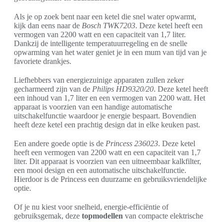
Als je op zoek bent naar een ketel die snel water opwarmt,
kijk dan eens naar de
Bosch TWK7203
. Deze ketel heeft een
vermogen van 2200 watt en een capaciteit van 1,7 liter.
Dankzij de intelligente temperatuurregeling en de snelle
opwarming van het water geniet je in een mum van tijd van je
favoriete drankjes.
Liefhebbers van energiezuinige apparaten zullen zeker
gecharmeerd zijn van de
Philips HD9320/20
. Deze ketel heeft
een inhoud van 1,7 liter en een vermogen van 2200 watt. Het
apparaat is voorzien van een handige automatische
uitschakelfunctie waardoor je energie bespaart. Bovendien
heeft deze ketel een prachtig design dat in elke keuken past.
Een andere goede optie is de
Princess 236023
. Deze ketel
heeft een vermogen van 2200 watt en een capaciteit van 1,7
liter. Dit apparaat is voorzien van een uitneembaar kalkfilter,
een mooi design en een automatische uitschakelfunctie.
Hierdoor is de Princess een duurzame en gebruiksvriendelijke
optie.
Of je nu kiest voor snelheid, energie-efficiëntie of
gebruiksgemak, deze
topmodellen
van compacte elektrische