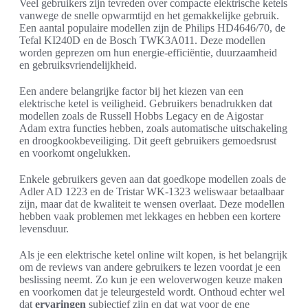
Veel gebruikers zijn tevreden over compacte elektrische ketels
vanwege de snelle opwarmtijd en het gemakkelijke gebruik.
Een aantal populaire modellen zijn de Philips HD4646/70, de
Tefal KI240D en de Bosch TWK3A011. Deze modellen
worden geprezen om hun energie-efficiëntie, duurzaamheid
en gebruiksvriendelijkheid.
Een andere belangrijke factor bij het kiezen van een
elektrische ketel is veiligheid. Gebruikers benadrukken dat
modellen zoals de Russell Hobbs Legacy en de Aigostar
Adam extra functies hebben, zoals automatische uitschakeling
en droogkookbeveiliging. Dit geeft gebruikers gemoedsrust
en voorkomt ongelukken.
Enkele gebruikers geven aan dat goedkope modellen zoals de
Adler AD 1223 en de Tristar WK-1323 weliswaar betaalbaar
zijn, maar dat de kwaliteit te wensen overlaat. Deze modellen
hebben vaak problemen met lekkages en hebben een kortere
levensduur.
Als je een elektrische ketel online wilt kopen, is het belangrijk
om de reviews van andere gebruikers te lezen voordat je een
beslissing neemt. Zo kun je een weloverwogen keuze maken
en voorkomen dat je teleurgesteld wordt. Onthoud echter wel
dat
ervaringen
subjectief zijn en dat wat voor de ene